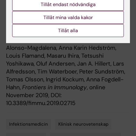
human herpesvirus 6A is associated with risk
Tillåt endast nödvändiga
for multiple sclerosis
”. Elin Engdahl, Rasmus
Gustafsson, Jesse Huang, Martin Biström,
Tillåt mina valda kakor
Izaura Lima Bomfim, Pernilla Stridh, Mohsen
Tillåt alla
Khademi, Nicole Brenner, Julia Butt, Angelika
Michel, Daniel Jons, Maria Hortlund, Lucia
Alonso-Magdalena, Anna Karin Hedström,
Louis Flamand, Masaru Ihira, Tetsushi
Yoshikawa, Oluf Andersen, Jan A. Hillert, Lars
Alfredsson, Tim Waterboer, Peter Sundström,
Tomas Olsson, Ingrid Kockum, Anna Fogdell-
Hahn,
Frontiers in Immunology
, online
November 2019, DOI:
10.3389/fimmu.2019.02715
Infektionsmedicin
Klinisk neurovetenskap
Tags