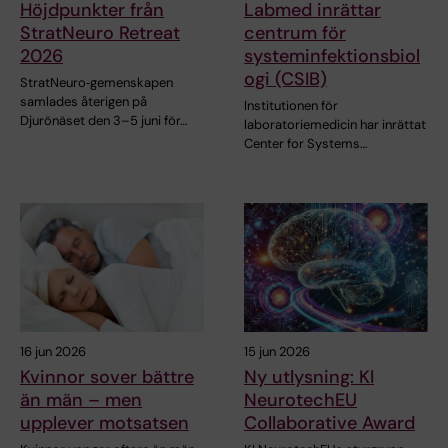
Höjdpunkter från
Labmed inrättar
StratNeuro Retreat
centrum för
2026
systeminfektionsbiol
ogi (CSIB)
StratNeuro‑gemenskapen
samlades återigen på
Institutionen för
Djurönäset den 3–5 juni för…
laboratoriemedicin har inrättat
Center for Systems…
16 jun 2026
15 jun 2026
Kvinnor sover bättre
Ny utlysning: KI
än män – men
NeurotechEU
upplever motsatsen
Collaborative Award