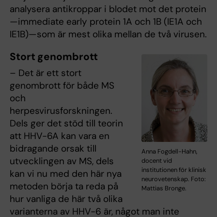
analysera antikroppar i blodet mot det protein
—immediate early protein 1A och 1B (IE1A och
IE1B)—som är mest olika mellan de två virusen.
Stort genombrott
– Det är ett stort
genombrott för både MS
och
herpesvirusforskningen.
Dels ger det stöd till teorin
att HHV-6A kan vara en
bidragande orsak till
Anna Fogdell-Hahn,
utvecklingen av MS, dels
docent vid
institutionen för klinisk
kan vi nu med den här nya
neurovetenskap. Foto:
metoden börja ta reda på
Mattias Bronge.
hur vanliga de här två olika
varianterna av HHV-6 är, något man inte