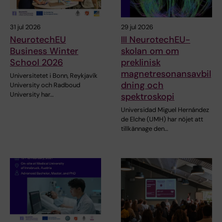
31 jul 2026
29 jul 2026
NeurotechEU
III NeurotechEU-
Business Winter
skolan om om
School 2026
preklinisk
magnetresonansavbil
Universitetet i Bonn, Reykjavík
dning och
University och Radboud
University har…
spektroskopi
Universidad Miguel Hernández
de Elche (UMH) har nöjet att
tillkännage den…