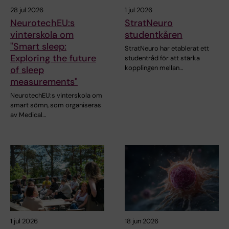
28 jul 2026
1 jul 2026
NeurotechEU:s
StratNeuro
vinterskola om
studentkåren
"Smart sleep:
StratNeuro har etablerat ett
Exploring the future
studentråd för att stärka
kopplingen mellan…
of sleep
measurements"
NeurotechEU:s vinterskola om
smart sömn, som organiseras
av Medical…
1 jul 2026
18 jun 2026