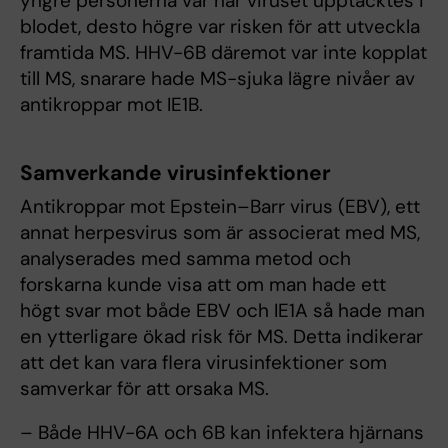
yngre personerna var när viruset upptäcktes i
blodet, desto högre var risken för att utveckla
framtida MS. HHV-6B däremot var inte kopplat
till MS, snarare hade MS-sjuka lägre nivåer av
antikroppar mot IE1B.
Samverkande virusinfektioner
Antikroppar mot Epstein–Barr virus (EBV), ett
annat herpesvirus som är associerat med MS,
analyserades med samma metod och
forskarna kunde visa att om man hade ett
högt svar mot både EBV och IE1A så hade man
en ytterligare ökad risk för MS. Detta indikerar
att det kan vara flera virusinfektioner som
samverkar för att orsaka MS.
– Både HHV-6A och 6B kan infektera hjärnans