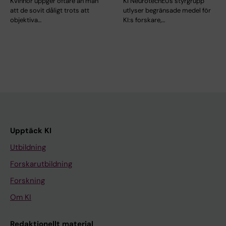
Kvinnor uppger oftare än män
KI NeurotechEUs styrgrupp
att de sovit dåligt trots att
utlyser begränsade medel för
objektiva…
KI:s forskare,…
Upptäck KI
Utbildning
Forskarutbildning
Forskning
Om KI
Redaktionellt material