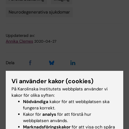
Tags
Neurodegenerativa sjukdomar
Uppdaterad av:
Annika Clemes
2020-04-27
Dela
Vi använder kakor (cookies)
Relaterade artiklar
På Karolinska Institutets webbplats använder vi
kakor för olika syften:
Nödvändiga
kakor för att webbplatsen ska
fungera korrekt.
Kakor för
analys
för att förstå hur
webbplatsen används.
Marknadsföringskakor
för att visa och spåra