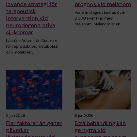
lovande strategi för
prognos vid melanom
terapeutisk
Varje år diagnostiseras över
intervention vid
6 000 svenskar med
melanom. Melanom är en…
neurodegenerativa
sjukdomar
Laurène Adam från Centrum
för reproduktion, metabolism
och molekylär…
8 jun 2026
8 jun 2026
Fler faktorer än gener
Strålbehandling kan
påverkar
ge nytta vid