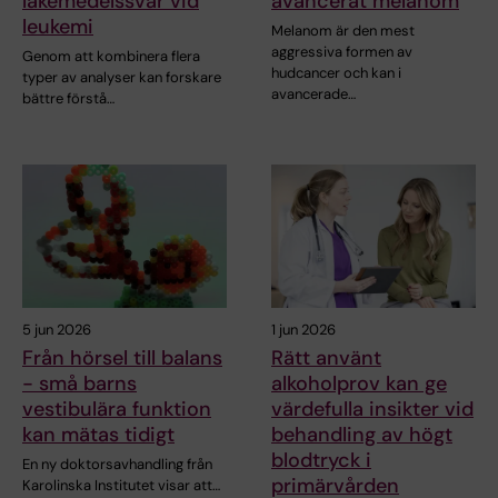
läkemedelssvar vid
avancerat melanom
leukemi
Melanom är den mest
aggressiva formen av
Genom att kombinera flera
hudcancer och kan i
typer av analyser kan forskare
avancerade…
bättre förstå…
5 jun 2026
1 jun 2026
Från hörsel till balans
Rätt använt
- små barns
alkoholprov kan ge
vestibulära funktion
värdefulla insikter vid
kan mätas tidigt
behandling av högt
blodtryck i
En ny doktorsavhandling från
primärvården
Karolinska Institutet visar att…