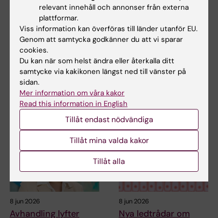
relevant innehåll och annonser från externa
plattformar.
9 jun 2026
8 jun 2026
Viss information kan överföras till länder utanför EU.
Ny avhandling visar
RNA påverkar cellers
Genom att samtycka godkänner du att vi sparar
låg risk för barns
DNA-reparation
cookies.
hälsa vid assisterad
En ny doktorsavhandling från
Du kan när som helst ändra eller återkalla ditt
befruktning
Karolinska Institutet visar att
samtycke via kakikonen längst ned till vänster på
RNA kan…
En ny doktorsavhandling från
sidan.
Karolinska Institutet visar att
Mer information om våra kakor
hälsoutfallen…
Read this information in English
Tillåt endast nödvändiga
Tillåt mina valda kakor
Tillåt alla
8 jun 2026
8 jun 2026
Avhandling lyfter
Nya ledtrådar om