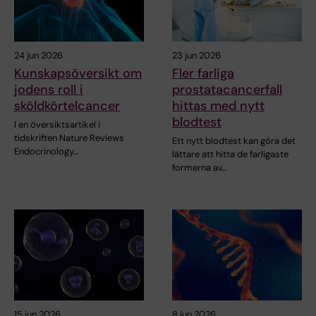
24 jun 2026
23 jun 2026
Kunskapsöversikt om
Fler farliga
jodens roll i
prostatacancerfall
sköldkörtelcancer
hittas med nytt
blodtest
I en översiktsartikel i
tidskriften Nature Reviews
Ett nytt blodtest kan göra det
Endocrinology…
lättare att hitta de farligaste
formerna av…
15 jun 2026
8 jun 2026