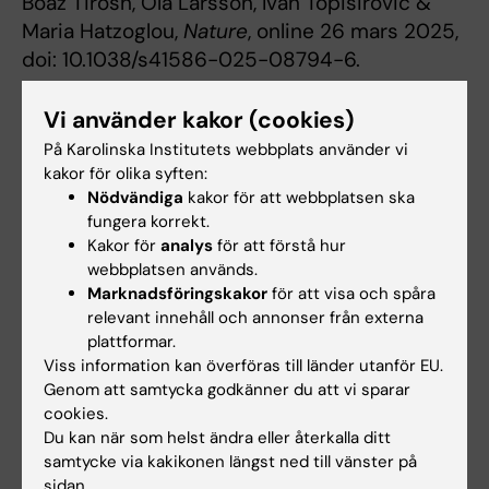
Boaz Tirosh, Ola Larsson, Ivan Topisirovic &
Maria Hatzoglou,
Nature
, online 26 mars 2025,
doi: 10.1038/s41586-025-08794-6.
Vi använder kakor (cookies)
SciLifeLab
Cancer och onkologi
På Karolinska Institutets webbplats använder vi
Tags
kakor för olika syften:
Cell- och molekylärbiologi
Cellbiologi
Nödvändiga
kakor för att webbplatsen ska
fungera korrekt.
Neurodegenerativa sjukdomar
Kakor för
analys
för att förstå hur
webbplatsen används.
Marknadsföringskakor
för att visa och spåra
relevant innehåll och annonser från externa
Uppdaterad av:
plattformar.
Erika Rindsjö
2026-04-27
Viss information kan överföras till länder utanför EU.
Genom att samtycka godkänner du att vi sparar
cookies.
Dela
Du kan när som helst ändra eller återkalla ditt
samtycke via kakikonen längst ned till vänster på
sidan.