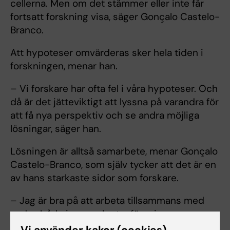
cellerna. Men om det stämmer eller inte får
fortsatt forskning visa, säger Gonçalo Castelo-
Branco.
Att hypoteser omvärderas sker hela tiden i
forskningen, menar han.
– Vi forskare har ofta fel i våra hypoteser. Och
då är det jätteviktigt att lyssna på varandra för
att få nya perspektiv och se andra möjliga
lösningar, säger han.
Lösningen är alltså samarbete, menar Gonçalo
Castelo-Branco, som själv tycker att det är en
av hans starkaste sidor som forskare.
– Jag är bra på att arbeta tillsammans med
andra, både inom och utanför min
forskargrupp. Forskning ÄR samarbete.
Vi använder kakor (cookies)