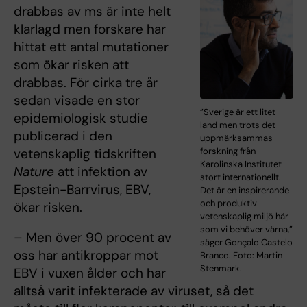
drabbas av ms är inte helt
klarlagd men forskare har
hittat ett antal mutationer
som ökar risken att
drabbas. För cirka tre år
sedan visade en stor
”Sverige är ett litet
epidemiologisk studie
land men trots det
publicerad i den
uppmärksammas
forskning från
vetenskaplig tidskriften
Karolinska Institutet
Nature
att infektion av
stort internationellt.
Epstein-Barrvirus, EBV,
Det är en inspirerande
och produktiv
ökar risken.
vetenskaplig miljö här
som vi behöver värna,”
– Men över 90 procent av
säger Gonçalo Castelo
oss har antikroppar mot
Branco. Foto: Martin
Stenmark.
EBV i vuxen ålder och har
alltså varit infekterade av viruset, så det