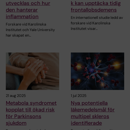
utvecklas och hur
k kan upptäcka tidig
den hanterar
frontallobsdemens
inflammation
En internationell studie ledd av
forskare vid Karolinska
Forskare vid Karolinska
Institutet visar…
Institutet och Yale University
har skapat en…
21 aug 2025
1 jul 2025
Metabola syndromet
Nya potentiella
kopplat till ökad risk
läkemedelsmål för
för Parkinsons
multipel skleros
sjukdom
identifierade