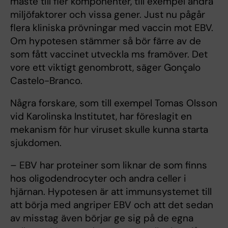
måste till fler komponenter, till exempel andra
miljöfaktorer och vissa gener. Just nu pågår
flera kliniska prövningar med vaccin mot EBV.
Om hypotesen stämmer så bör färre av de
som fått vaccinet utveckla ms framöver. Det
vore ett viktigt genombrott, säger Gonçalo
Castelo-Branco.
Några forskare, som till exempel Tomas Olsson
vid Karolinska Institutet, har föreslagit en
mekanism för hur viruset skulle kunna starta
sjukdomen.
– EBV har proteiner som liknar de som finns
hos oligodendrocyter och andra celler i
hjärnan. Hypotesen är att immunsystemet till
att börja med angriper EBV och att det sedan
av misstag även börjar ge sig på de egna