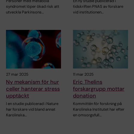
Personer med metabola
En ny studie publicerad i
syndromet löper ökad risk att
tidskriften PNAS av forskare
utveckla Parkinsons…
vid institutionen…
27 mar 2025
11 mar 2025
Ny mekanism för hur
Eric Thelins
celler hanterar stress
forskargrupp mottar
upptäckt
donation
I en studie publicerad i Nature
Kommittén för forskning på
har forskare vid bland annat
Karolinska Institutet har efter
Karolinska…
en omsorgsfull…