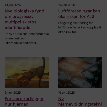
10 jun 2026
20 jan 2026
Nya biologiska fynd
Luftföroreningar kan
om progressiv
öka risken för ALS
multipel skleros
Långvarig exponering för
identifierade
luftföroreningar kan kopplas till
ökad risk för…
En ny studie har identifierat nya
proteinmål och
läkemedelskandidater,…
5 nov 2025
15 okt 2025
Forskare kartlägger
Ny
hur hjärnan
hjärnavbildningstekni