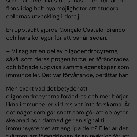
som har utvecklats de senaste femton åren
finns idag helt nya möjligheter att studera
cellernas utveckling i detalj.
En upptäckt gjorde Gonçalo Castelo-Branco
och hans kollegor för ett par år sedan.
– Vi såg att en del av oligodendrocyterna,
såväl som deras progenitorceller, förändrades
och började uppvisa samma egenskaper som
immunceller. Det var förvånande, berättar han.
Men exakt vad det betyder att
oligodendrocyterna förändras och mer börjar
likna immunceller vid ms vet inte forskarna. Är
det något som går snett som gör att de byter
skepnad och därmed ger en signal till
immunsystemet att angripa dem? Eller är det
tvärtom, att förändringen är en reaktion för att