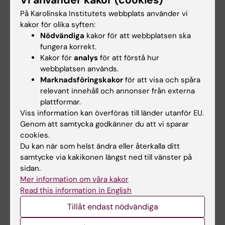
Tillsammans kan vi förstå mycket mer, säger
På Karolinska Institutets webbplats använder vi
Gonçalo Castelo-Branco.
kakor för olika syften:
Nödvändiga
kakor för att webbplatsen ska
fungera korrekt.
Kakor för
analys
för att förstå hur
webbplatsen används.
Om Gonçalo Castelo-Branco
Marknadsföringskakor
för att visa och spåra
relevant innehåll och annonser från externa
Namn:
Gonçalo Castelo-Branco.
plattformar.
Titel:
Professor i gliacellsbiologi vid institutionen
Viss information kan överföras till länder utanför EU.
för medicinsk biokemi och biofysik, Karolinska
Genom att samtycka godkänner du att vi sparar
Institutet.
cookies.
Du kan när som helst ändra eller återkalla ditt
Ålder:
48.
samtycke via kakikonen längst ned till vänster på
Familj:
Fru och två barn som är 13 och 16 år. Stor
sidan.
släkt i både Portugal och Sverige.
Mer information om våra kakor
Så kopplar jag av:
Jag är engagerad i mina barns
Read this information in English
handbollsspelande.
Tillåt endast nödvändiga
Förebild:
Min bror som är nio år äldre än jag och