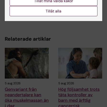
Tillåt mina valda kakor
Tillåt alla
Dela
Relaterade artiklar
5 aug 2026
5 aug 2026
Genvariant från
Hög följsamhet trots
neandertalare kan
täta kontroller av
öka muskelmassan än
barn med ärftlig
i dag
cancerrisk