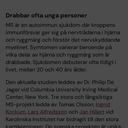
Drabbar ofta unga personer
MS är en autoimmun sjukdom där kroppens
immunförsvar ger sig på nervtrådarna i hjärna
och ryggmärg och förstör det nervskyddande
myelinet. Symtomen varierar beroende på
vilka delar av hjärna och ryggmärg som är
drabbade. Sjukdomen debuterar ofta tidigt i
livet, mellan 20 och 40 års ålder.
Den aktuella studien leddes av Dr. Philip De
Jager vid Columbia University Irving Medical
Center, New York. Tre stora och långsiktiga
MS-projekt ledda av Tomas Olsson,
Ingrid
Kockum
,
Lars Alfredsson
och
Jan Hillert
vid
Karolinska Institutet har bidragit till den stora
kartläggningen. De svenska projekten är unika