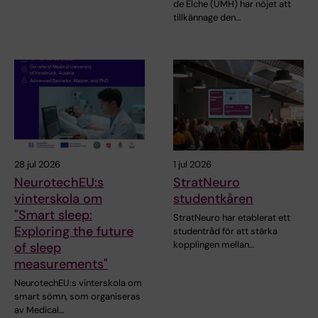
de Elche (UMH) har nöjet att
tillkännage den…
28 jul 2026
1 jul 2026
NeurotechEU:s
StratNeuro
vinterskola om
studentkåren
"Smart sleep:
StratNeuro har etablerat ett
Exploring the future
studentråd för att stärka
kopplingen mellan…
of sleep
measurements"
NeurotechEU:s vinterskola om
smart sömn, som organiseras
av Medical…