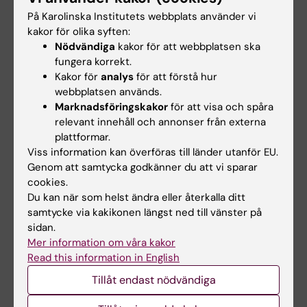
författarlista finns i artikeln),
Science,
27
På Karolinska Institutets webbplats använder vi
september 2019, doi: 10.1126/science.aav7188.
kakor för olika syften:
Nödvändiga
kakor för att webbplatsen ska
fungera korrekt.
Kakor för
analys
för att förstå hur
Länkar
webbplatsen används.
Marknadsföringskakor
för att visa och spåra
Mer läsning: Tema MS
relevant innehåll och annonser från externa
plattformar.
Viss information kan överföras till länder utanför EU.
Genom att samtycka godkänner du att vi sparar
Autoimmuna sjukdomar
Genetik
cookies.
Tags
Du kan när som helst ändra eller återkalla ditt
Klinisk neurovetenskap
Multipel skleros
samtycke via kakikonen längst ned till vänster på
sidan.
Neurodegenerativa sjukdomar
Mer information om våra kakor
Read this information in English
Tillåt endast nödvändiga
Uppdaterad av:
Katarina Sternudd
2020-12-01