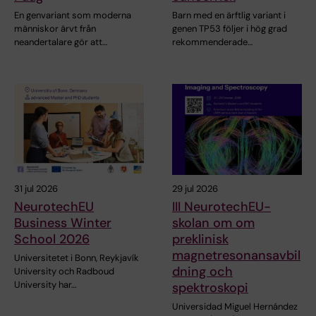
En genvariant som moderna
Barn med en ärftlig variant i
människor ärvt från
genen TP53 följer i hög grad
neandertalare gör att…
rekommenderade…
31 jul 2026
29 jul 2026
NeurotechEU
III NeurotechEU-
Business Winter
skolan om om
School 2026
preklinisk
magnetresonansavbil
Universitetet i Bonn, Reykjavík
dning och
University och Radboud
University har…
spektroskopi
Universidad Miguel Hernández