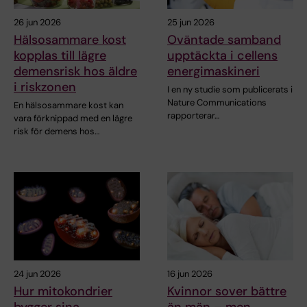
26 jun 2026
25 jun 2026
Hälsosammare kost
Oväntade samband
kopplas till lägre
upptäckta i cellens
demensrisk hos äldre
energimaskineri
i riskzonen
I en ny studie som publicerats i
Nature Communications
En hälsosammare kost kan
rapporterar…
vara förknippad med en lägre
risk för demens hos…
24 jun 2026
16 jun 2026
Hur mitokondrier
Kvinnor sover bättre
bygger sina
än män – men