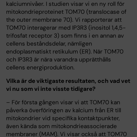
kalciumnivåer. I studien visar vi en ny roll för
mitokondrieproteinet TOM70 (translocase of
the outer membrane 70). Vi rapporterar att
TOM70 interagerar med IP3R3 (inositol 1,4,5-
trifosfat receptor 3) som finns i en annan av
cellens beståndsdelar, nämligen
endoplasmatiskt retikulum (ER). När TOM70
och IP3R3 är nära varandra upprätthålls
cellens energiproduktion.
Vilka är de viktigaste resultaten, och vad vet
vi nu som vi inte visste tidigare?
– För första gången visar vi att TOM70 kan
påverka överföringen av kalcium från ER till
mitokondrier vid specifika kontaktpunkter,
även kända som mitokondrieassocierade
membraner (MAM). Vi visar också att TOM70