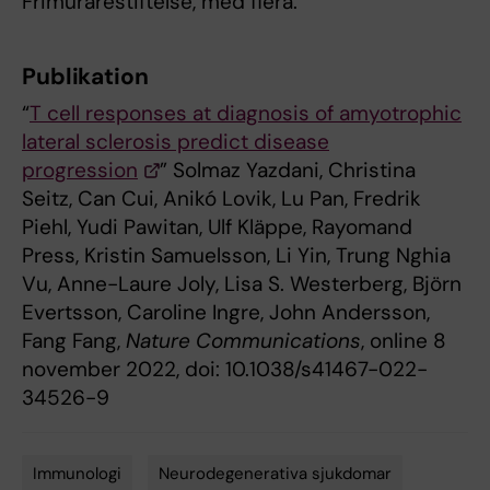
Frimurarestiftelse, med flera.
Publikation
“
T cell responses at diagnosis of amyotrophic
lateral sclerosis predict disease
progression
” Solmaz Yazdani, Christina
Seitz, Can Cui, Anikó Lovik, Lu Pan, Fredrik
Piehl, Yudi Pawitan, Ulf Kläppe, Rayomand
Press, Kristin Samuelsson, Li Yin, Trung Nghia
Vu, Anne-Laure Joly, Lisa S. Westerberg, Björn
Evertsson, Caroline Ingre, John Andersson,
Fang Fang,
Nature Communications
, online 8
november 2022, doi: 10.1038/s41467-022-
34526-9
Immunologi
Neurodegenerativa sjukdomar