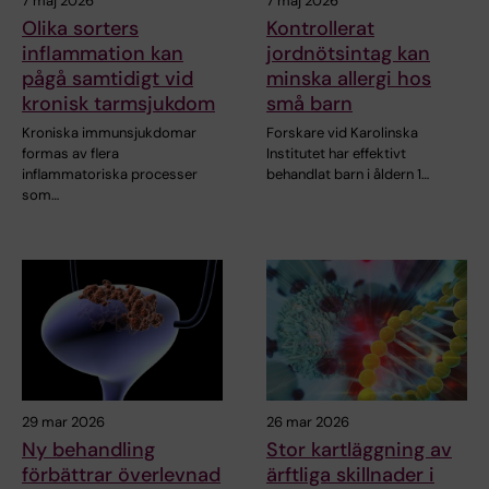
7 maj 2026
7 maj 2026
Olika sorters
Kontrollerat
inflammation kan
jordnötsintag kan
pågå samtidigt vid
minska allergi hos
kronisk tarmsjukdom
små barn
Kroniska immunsjukdomar
Forskare vid Karolinska
formas av flera
Institutet har effektivt
inflammatoriska processer
behandlat barn i åldern 1…
som…
29 mar 2026
26 mar 2026
Ny behandling
Stor kartläggning av
förbättrar överlevnad
ärftliga skillnader i