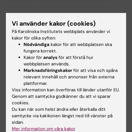
Tags
Uppdaterad av:
Vi använder kakor (cookies)
Anna Björklund
2023-01-25
På Karolinska Institutets webbplats använder vi
kakor för olika syften:
Nödvändiga
kakor för att webbplatsen ska
Dela
fungera korrekt.
Kakor för
analys
för att förstå hur
webbplatsen används.
Marknadsföringskakor
för att visa och spåra
relevant innehåll och annonser från externa
Mer om det här ämnet
plattformar.
Viss information kan överföras till länder utanför EU.
Tema ALS: Hopp i sikte vid fruktad sjukdom
Genom att samtycka godkänner du att vi sparar
KI:s podd Medicinvetarna #71: Kan ALS botas?
cookies.
Du kan när som helst ändra eller återkalla ditt
samtycke via kakikonen längst ned till vänster på
sidan.
Relaterade artiklar
Mer information om våra kakor