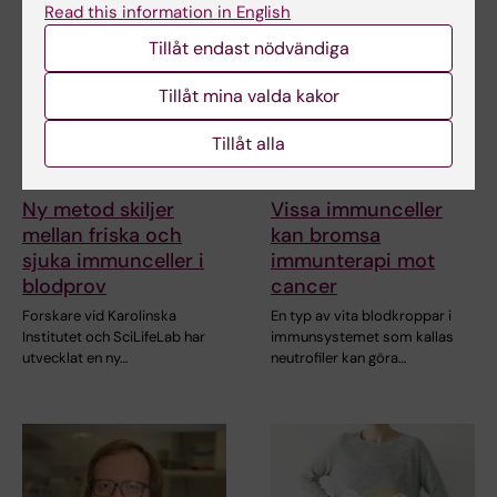
Read this information in English
Tillåt endast nödvändiga
Tillåt mina valda kakor
Tillåt alla
6 aug 2026
15 jun 2026
Ny metod skiljer
Vissa immunceller
mellan friska och
kan bromsa
sjuka immunceller i
immunterapi mot
blodprov
cancer
Forskare vid Karolinska
En typ av vita blodkroppar i
Institutet och SciLifeLab har
immunsystemet som kallas
utvecklat en ny…
neutrofiler kan göra…