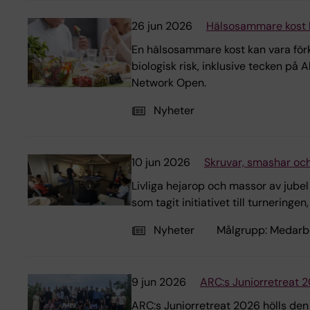
26 jun 2026
Hälsosammare kost ko
En hälsosammare kost kan vara för
biologisk risk, inklusive tecken på
Network Open.
Nyheter
10 jun 2026
Skruvar, smashar oc
Livliga hejarop och massor av jubel
som tagit initiativet till turnering
Nyheter
Målgrupp:
Medarb
9 jun 2026
ARC:s Juniorretreat 
ARC:s Juniorretreat 2026 hölls den