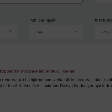
Publiceringsår
Institutio
- Välj -
- Välj -
opplat till snabbare åldrande av hjärnan
nderar att ha hjärnor som verkar äldre än deras faktiska ålde
l of the Alzheimer's Association. De nya fynden ger nya led