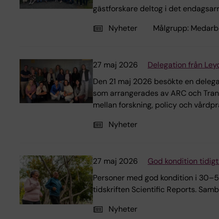
gästforskare deltog i det endagsa
Nyheter
Målgrupp:
Medarb
27 maj 2026
Delegation från Le
Den 21 maj 2026 besökte en delegat
som arrangerades av ARC och Trans
mellan forskning, policy och vård
Nyheter
27 maj 2026
God kondition tidigt 
Personer med god kondition i 30–50-
tidskriften Scientific Reports. Sam
Nyheter