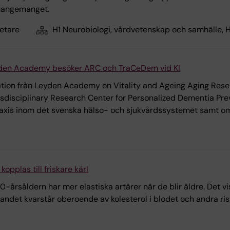
rrangemanget.
etare
H1 Neurobiologi, vårdvetenskap och samhälle, 
yden Academy besöker ARC och TraCeDem vid KI
ion från Leyden Academy on Vitality and Ageing Aging Resear
disciplinary Research Center for Personalized Dementia Pr
praxis inom det svenska hälso- och sjukvårdssystemet samt o
kopplas till friskare kärl
årsåldern har mer elastiska artärer när de blir äldre. Det visa
bandet kvarstår oberoende av kolesterol i blodet och andra ris