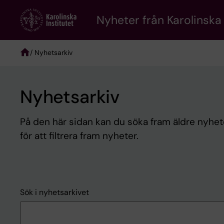
Skip
to
Nyheter från Karolinska 
main
content
/ Nyhetsarkiv
Breadcrumb
Nyhetsarkiv
På den här sidan kan du söka fram äldre nyheter
för att filtrera fram nyheter.
Sök i nyhetsarkivet