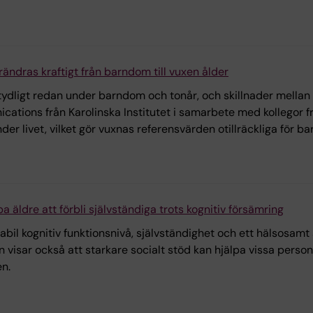
rändras kraftigt från barndom till vuxen ålder
tydligt redan under barndom och tonår, och skillnader mellan f
cations från Karolinska Institutet i samarbete med kollegor f
der livet, vilket gör vuxnas referensvärden otillräckliga för 
pa äldre att förbli självständiga trots kognitiv försämring
abil kognitiv funktionsnivå, självständighet och ett hälsosamt so
en visar också att starkare socialt stöd kan hjälpa vissa pers
en.