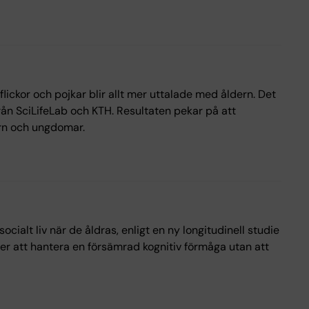
lickor och pojkar blir allt mer uttalade med åldern. Det
rån SciLifeLab och KTH. Resultaten pekar på att
barn och ungdomar.
cialt liv när de åldras, enligt en ny longitudinell studie
oner att hantera en försämrad kognitiv förmåga utan att