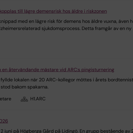
pplas till lägre demensrisk hos äldre i riskzonen
knippad med en lägre risk för demens hos äldre vuxna, även
 Alzheimersrelaterad sjukdomsprocess. Detta framgår av en ny 
h en återvändande mästare vid ARC:s pingisturnering
 fyllde lokalen när 20 ARC-kollegor möttes i årets bordtennist
en, stod bakom spakarna.
etare
H1.ARC
2026
 2 juni på Högberga Gård på Lidingö. En grupp bestående av 2