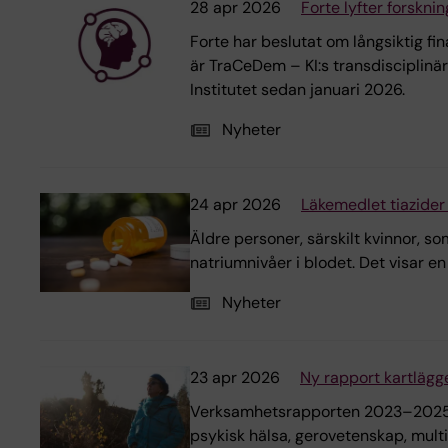
28 apr 2026
Forte lyfter forskn
Forte har beslutat om långsiktig f
är TraCeDem – KI:s transdisciplinä
Institutet sedan januari 2026.
Nyheter
24 apr 2026
Läkemedlet tiazider 
Äldre personer, särskilt kvinnor, 
natriumnivåer i blodet. Det visar e
Nyheter
23 apr 2026
Ny rapport kartläg
Verksamhetsrapporten 2023–2025 ge
psykisk hälsa, gerovetenskap, multis