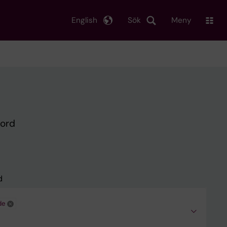
English
Sök
Meny
kord
d
de