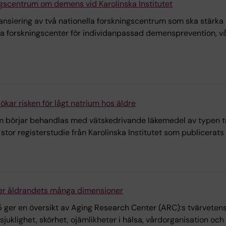
ingscentrum om demens vid Karolinska Institutet
inansiering av två nationella forskningscentrum som ska stä
ra forskningscenter för individanpassad demensprevention, v
ökar risken för lågt natrium hos äldre
som börjar behandlas med vätskedrivande läkemedel av typen ti
n stor registerstudie från Karolinska Institutet som publicerat
ger åldrandets många dimensioner
r en översikt av Aging Research Center (ARC):s tvärvetens
juklighet, skörhet, ojämlikheter i hälsa, vårdorganisation och s