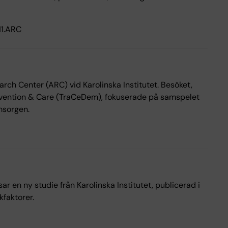
H1.ARC
ch Center (ARC) vid Karolinska Institutet. Besöket,
evention & Care (TraCeDem), fokuserade på samspelet
msorgen.
r en ny studie från Karolinska Institutet, publicerad i
kfaktorer.