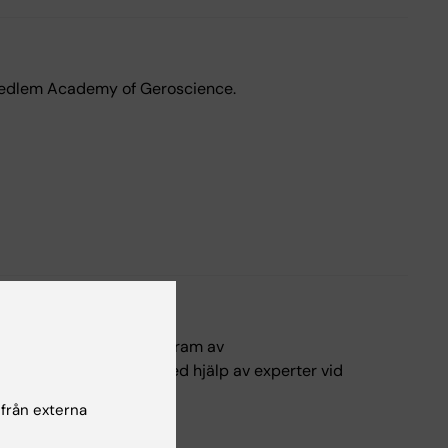
m medlem Academy of Geroscience.
 Dokumentet, som tagits fram av
 översatts noggrant med hjälp av experter vid
 från externa