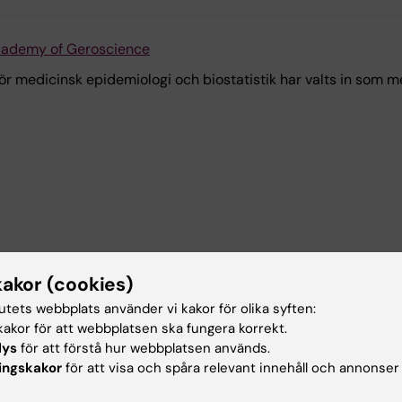
Academy of Geroscience
 för medicinsk epidemiologi och biostatistik har valts in so
ägledning för primärvård nu tillgänglig på svenska
kakor (cookies)
tutets webbplats använder vi kakor för olika syften:
m hur man kan förbättra vården för äldre finns nu på svenska.
akor för att webbplatsen ska fungera korrekt.
fokuserar på personcentrerad vård inom primärvården och har
lys
för att förstå hur webbplatsen används.
anisationer.
ingskakor
för att visa och spåra relevant innehåll och annonser