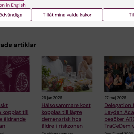
on in English
nödvändiga
Tillåt mina valda kakor
Ti
ade artiklar
26 jun 2026
27 maj 2026
skt
Hälsosammare kost
Delegation 
kopplat till
kopplas till lägre
Leyden Ac
e åldrande
demensrisk hos
besöker AR
an
äldre i riskzonen
TraCeDem v
ed
En hälsosammare
Den 21 maj 2026