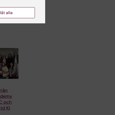
llåt alla
från
ademy
C och
id KI