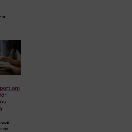
y on
pport om
för
 nu
å
ionell
 man