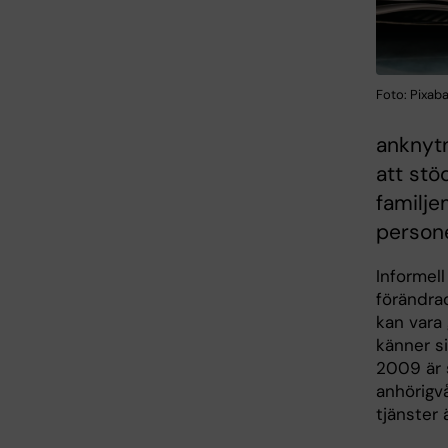
Foto: Pixab
anknytn
att stö
familje
persone
Informell
förändra
kan vara 
känner si
2009 är 
anhörigv
tjänster 