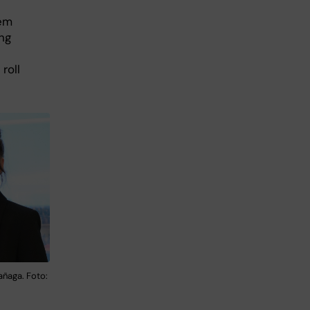
tem
ing
roll
añaga. Foto: