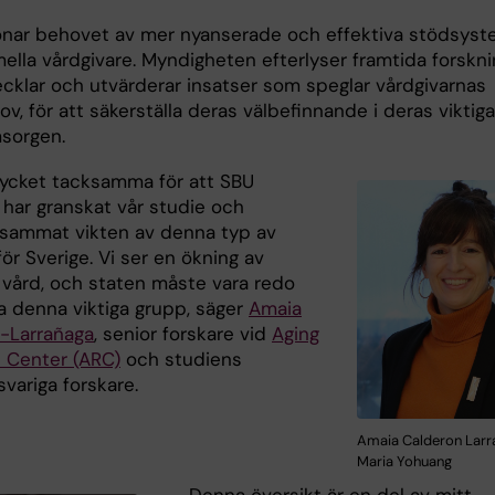
nar behovet av mer nyanserade och effektiva stödsys
mella vårdgivare. Myndigheten efterlyser framtida forskn
cklar och utvärderar insatser som speglar vårdgivarnas
ov, för att säkerställa deras välbefinnande i deras viktiga 
msorgen.
mycket tacksamma för att SBU
 har granskat vår studie och
ammat vikten av denna typ av
ör Sverige. Vi ser en ökning av
l vård, och staten måste vara redo
ja denna viktiga grupp, säger
Amaia
-Larrañaga
, senior forskare vid
Aging
 Center (ARC)
och studiens
variga forskare.
Amaia Calderon Larr
Maria Yohuang