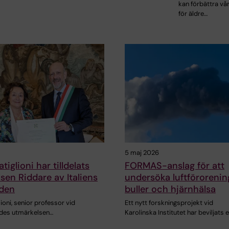
kan förbättra vå
för äldre…
5 maj 2026
tiglioni har tilldelats
FORMAS-anslag för att
sen Riddare av Italiens
undersöka luftförorenin
rden
buller och hjärnhälsa
lioni, senior professor vid
Ett nytt forskningsprojekt vid
lades utmärkelsen…
Karolinska Institutet har beviljats 