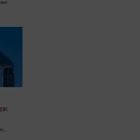
rden
gar,
ett…