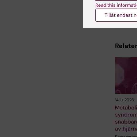
Read this informati
Tillåt endast 
Dela
Relater
14 jul 2026
Metaboli
syndrom 
snabbar
av hjärn
Personer m