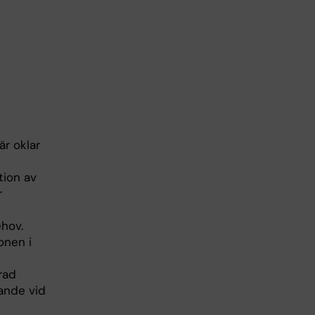
är oklar
tion av
r
ehov.
onen i
rad
tande vid