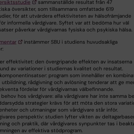
ersiktsstudie
sammanställde resultat från 47
iska översikter, som tillsammans omfattade 619
dier, för att utvärdera effektiviteten av hälsofrämjande
för informella vårdgivare. Syftet var att bedöma hur väl
satser påverkar vårdgivarnas fysiska och psykiska hälsa.
mentar
instämmer SBU i studiens huvudsakliga
r:
r effektivitet: den övergripande effekten av insatserna 
und av variationer i studiernas kvalitet och resultat.
ikomponentinsatser: program som innehåller en kombina
 utbildning, rådgivning och avlösning tenderar att ge me
ekventa fördelar för vårdgivarnas välbefinnande.
a behov hos vårdgivare: alla vårdgivare har inte samma b
darsydda strategier krävs för att möta den stora variati
renheter och utmaningar som vårdgivare står inför.
ivares perspektiv: studien lyfter vikten av deltagarbase
kning och praktik, där vårdgivares synpunkter tas i beak
rmningen av effektiva stödprogram.