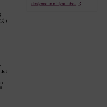
designed to mitigate the…
g
) i
r
h
ndet
an
ll