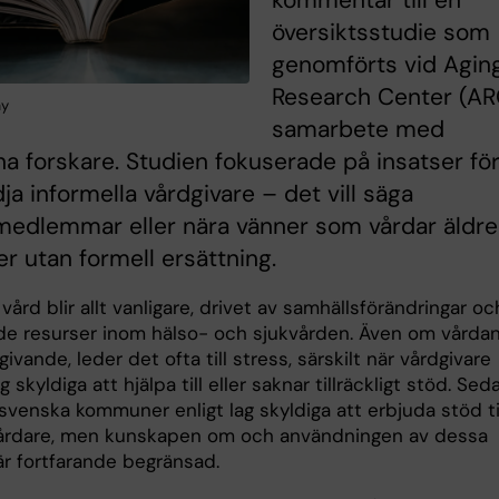
kommentar till en
översiktsstudie som
genomförts vid Agin
Research Center (ARC
ay
samarbete med
a forskare. Studien fokuserade på insatser fö
dja informella vårdgivare – det vill säga
medlemmar eller nära vänner som vårdar äldre
r utan formell ersättning.
 vård blir allt vanligare, drivet av samhällsförändringar oc
de resurser inom hälso- och sjukvården. Även om vårda
givande, leder det ofta till stress, särskilt när vårdgivare
g skyldiga att hjälpa till eller saknar tillräckligt stöd. Sed
svenska kommuner enligt lag skyldiga att erbjuda stöd ti
årdare, men kunskapen om och användningen av dessa
är fortfarande begränsad.