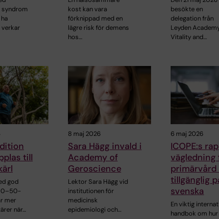
t syndrom
kost kan vara
besökte en
 ha
förknippad med en
delegation från
 verkar
lägre risk för demens
Leyden Academ
hos…
Vitality and…
6
8 maj 2026
6 maj 2026
dition
Sara Hägg invald i
ICOPE:s ra
pplas till
Academy of
vägledning 
kärl
Geroscience
primärvård
tillgänglig p
ed god
Lektor Sara Hägg vid
svenska
 30–50-
institutionen för
ar mer
medicinsk
En viktig internat
tärer när…
epidemiologi och…
handbok om hur