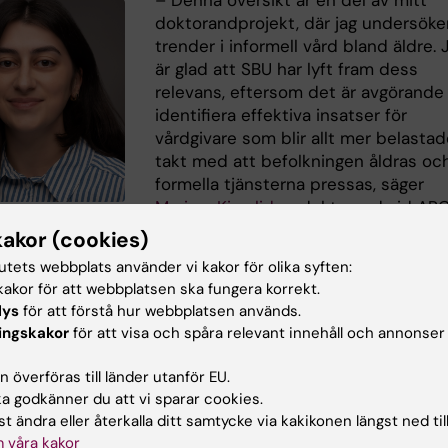
– Denna översikt är en del av mitt
doktorandprojekt, där jag undersöke
trender i informell vård bland äldre. 
är glad att SBU har lyft fram dess
relevans, eftersom det är avgörande 
identifiera effektiva insatser för
vårdgivare som blir allt mer belastad
takt med att befolkningen åldras oc
formella tjänsterna pressas, säger
Mariam Kirvalidze
, doktorand vid AR
lidze. Foto:
och studiens förstaförfattare.
kakor (cookies)
Photography
tutets webbplats använder vi kakor för olika syften:
akor för att webbplatsen ska fungera korrekt.
lys
för att förstå hur webbplatsen används.
mmentar
Åldrande
ingskakor
för att visa och spåra relevant innehåll och annonser
 överföras till länder utanför EU.
 godkänner du att vi sparar cookies.
d av:
t ändra eller återkalla ditt samtycke via kakikonen längst ned til
Brandt
2025-06-02
 våra kakor