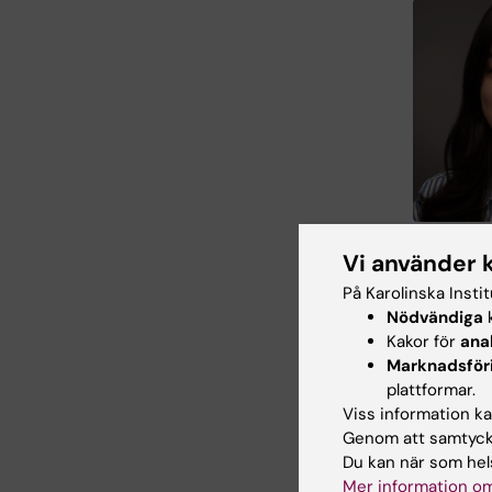
Mariam Kirva
Vi använder 
Alabastro 
På Karolinska Insti
Nödvändiga
k
Kakor för
ana
Ko
Tags
Marknadsför
plattformar.
Viss information kan
Genom att samtycka
Uppdatera
Du kan när som hels
Charlotte 
Mer information om