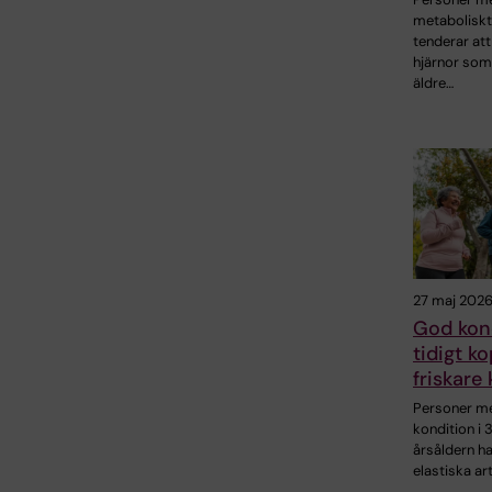
metabolisk
tenderar att
hjärnor som
äldre…
27 maj 202
God kon
tidigt ko
friskare 
Personer m
kondition i
årsåldern h
elastiska ar