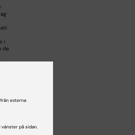
r
Jag
att
e i
h de
C
 från externa
l vänster på sidan.