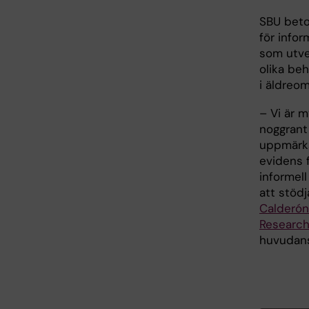
SBU beto
för infor
som utve
olika beh
i äldreo
– Vi är 
noggrant
uppmärks
evidens f
informel
att stöd
Calderón
Research
huvudans