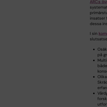
ARC:s öv
systemat
primärstu
insatser 
dessa in
I sin
kom
slutsatse
Osäke
på gr
Mult
både
kons
Olik
Skräd
erfa
Vårdg
fors
utfo