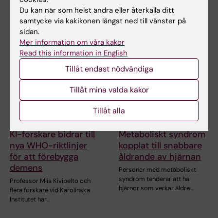
Stockholm när Karolinska
När den 26:e internationella
Du kan när som helst ändra eller återkalla ditt
Institutet deltog i…
aidskonferensen (AIDS 2026)
samtycke via kakikonen längst ned till vänster på
öppnar i Rio de…
sidan.
Mer information om våra kakor
Read this information in English
Tillåt endast nödvändiga
Tillåt mina valda kakor
Tillåt alla
23 jul 2026
14 jul 2026
KI-forskare bidrar till
Metaboliskt syndrom
nya WHO-riktlinjer
kopplat till snabbare
för att förebygga
åldrande av hjärnan
demens
Personer med metaboliskt
syndrom tenderar att ha
Professor Miia Kivipelto och
hjärnor som verkar äldre…
flera forskare vid Karolinska
Institutet har…