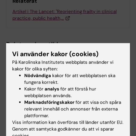
Relaterat
Artikel i The Lancet: "Reorienting frailty in clinical
practice, public health,…
Relaterade artiklar
Vi använder kakor (cookies)
På Karolinska Institutets webbplats använder vi
kakor för olika syften:
Nödvändiga
kakor för att webbplatsen ska
fungera korrekt.
Kakor för
analys
för att förstå hur
webbplatsen används.
2 aug 2026
28 jul 2026
Marknadsföringskakor
för att visa och spåra
Rekordmånga firade
KI-forskare bakom
relevant innehåll och annonser från externa
lika villkor med KI i
modekreation som
plattformar.
Prideparaden
lyfter utmaningar
Viss information kan överföras till länder utanför EU.
med hiv
Genom att samtycka godkänner du att vi sparar
Sensommarsolen värmde över
cookies.