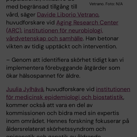
Vetrano. Foto: N/A
med begränsad tillgång till
vård, säger
Davide Liborio Vetrano
,
huvudforskare vid
Aging Research Center
(ARC)
,
institutionen för neurobiologi,
vårdvetenskap och samhälle
. Han betonar
vikten av tidig upptäckt och intervention.
– Genom att identifiera skörhet tidigt kan vi
implementera förebyggande åtgärder som
ökar hälsospannet för äldre.
Juulia Jylhävä
, huvudforskare vid
institutionen
för medicinsk epidemiologi och biostatistik
,
kommer också att vara en del av
kommissionen och bidra med sin expertis
inom området. Hennes forskning fokuserar på
åldersrelaterat skörhetssyndrom och
epigenetik och genetik av åldrande.