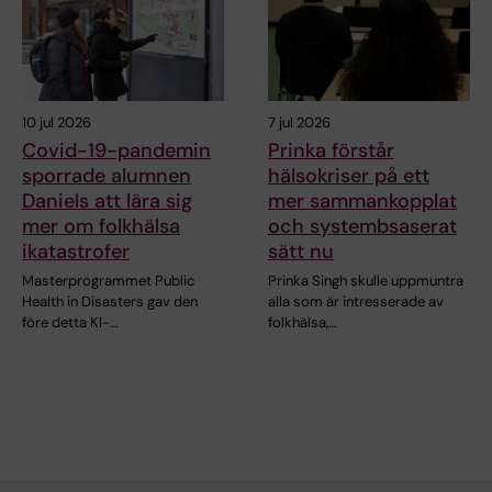
10 jul 2026
7 jul 2026
Covid-19-pandemin
Prinka förstår
sporrade alumnen
hälsokriser på ett
Daniels att lära sig
mer sammankopplat
mer om folkhälsa
och systembsaserat
ikatastrofer
sätt nu
Masterprogrammet Public
Prinka Singh skulle uppmuntra
Health in Disasters gav den
alla som är intresserade av
före detta KI-…
folkhälsa,…