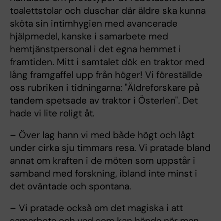
toalettstolar och duschar där äldre ska kunna
sköta sin intimhygien med avancerade
hjälpmedel, kanske i samarbete med
hemtjänstpersonal i det egna hemmet i
framtiden. Mitt i samtalet dök en traktor med
lång framgaffel upp från höger! Vi föreställde
oss rubriken i tidningarna: "Äldreforskare på
tandem spetsade av traktor i Österlen". Det
hade vi lite roligt åt.
– Över lag hann vi med både högt och lågt
under cirka sju timmars resa. Vi pratade bland
annat om kraften i de möten som uppstår i
samband med forskning, ibland inte minst i
det oväntade och spontana.
– Vi pratade också om det magiska i att
samarbeta och vad som kan hända när man