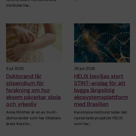
Institutet har…
6 jul 2026
29 jun 2026
Doktorand får
HELIX beviljas stort
stipendium för
STINT-anslag för att
forskning om hur
bygga långsiktig
eksem påverkar skola
ekosystemsplattform
och yrkesliv
med Brasilien
Anna Winther är en av tre KI-
Karolinska Institutet leder det
doktorander som har tilldelats
nystartade projektet HELIX,
årets Kerstin…
som har…