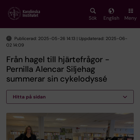
Skip
to
main
Sök
English
Meny
content
Publicerad: 2025-05-26 14:13 | Uppdaterad: 2025-06-
02 14:09
Från hagel till hjärtefrågor -
Pernilla Alencar Siljehag
summerar sin cykelodyssé
Hitta på sidan