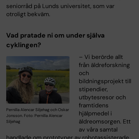
seniorråd på Lunds universitet, som var
otroligt bekväm.
Vad pratade ni om under själva
cyklingen?
– Vi berörde allt
från äldreforskning
och
bildningsprojekt till
stipendier,
utbytesresor och
framtidens
Pernilla Alencar Siljehag och Oskar
hjälpmedel i
Jonsson. Foto: Pernilla Alencar
äldreomsorgen. Ett
Siljehag
av våra samtal
handlade om prototyper av robotassisterade