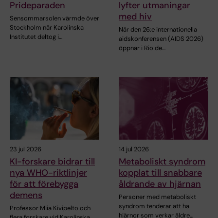
Prideparaden
lyfter utmaningar
med hiv
Sensommarsolen värmde över
Stockholm när Karolinska
När den 26:e internationella
Institutet deltog i…
aidskonferensen (AIDS 2026)
öppnar i Rio de…
23 jul 2026
14 jul 2026
KI-forskare bidrar till
Metaboliskt syndrom
nya WHO-riktlinjer
kopplat till snabbare
för att förebygga
åldrande av hjärnan
demens
Personer med metaboliskt
syndrom tenderar att ha
Professor Miia Kivipelto och
hjärnor som verkar äldre…
flera forskare vid Karolinska