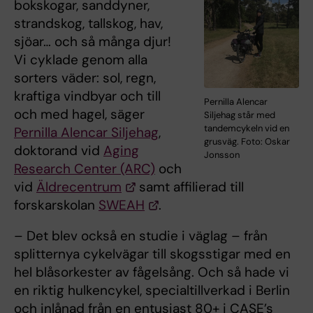
bokskogar, sanddyner,
strandskog, tallskog, hav,
sjöar… och så många djur!
Vi cyklade genom alla
sorters väder: sol, regn,
kraftiga vindbyar och till
Pernilla Alencar
och med hagel, säger
Siljehag står med
tandemcykeln vid en
Pernilla Alencar Siljehag
,
grusväg. Foto: Oskar
doktorand vid
Aging
Jonsson
Research Center (ARC)
och
vid
Äldrecentrum
samt affilierad till
forskarskolan
SWEAH
.
– Det blev också en studie i väglag – från
splitternya cykelvägar till skogsstigar med en
hel blåsorkester av fågelsång. Och så hade vi
en riktig hulkencykel, specialtillverkad i Berlin
och inlånad från en entusiast 80+ i CASE’s