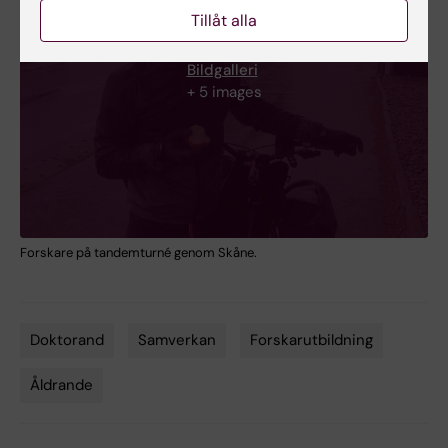
Tillåt alla
Bildgalleri
+ 5 images
Forskare på tandemturné genom Skåne.
Doktorand
Samverkan
Forskarutbildning
Tags
Åldrande