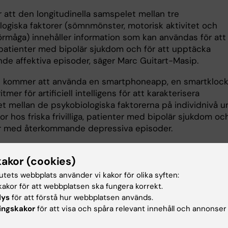
r att den longitudinella samspelet mellan tre
logiska faktorer (sömnmönster, motorisk aktivitet och
örmåga) innehåller information som kan användas för att
a patienter med bipolär sjukdom och för att upptäcka
nde affektiva episoder, säger Marc Guitart-Masip.
t kommer att använda en smartphoneapp, en smartkloc
itmer för artificiell intelligens för att karakterisera
t mellan de psykobiologiska faktorerna på individnivå u
or hos friska frivilliga, patienter med bipolär sjukdom oc
r med återkommande depressiva episoder.
er att visa att bipolära patienter kan särskiljas på basis
kakor (cookies)
itudinella interaktionen mellan de psykobiologiska
a. Detta projekt kommer att göra det möjligt för oss att
tutets webbplats använder vi kakor för olika syften:
en app som kan användas i kliniska miljöer för att förbät
akor för att webbplatsen ska fungera korrekt.
iken och förutsäga affektiva episoder vid bipolär sjukdo
lys
för att förstå hur webbplatsen används.
Marc Guitart-Masip.
ingskakor
för att visa och spåra relevant innehåll och annonser