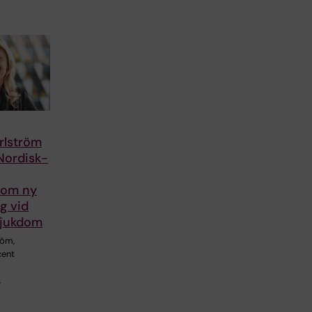
rlström
Nordisk-
 om ny
g vid
sjukdom
röm,
cent
…