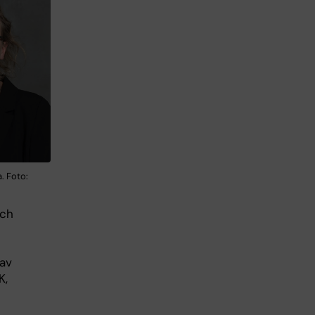
. Foto:
och
 av
K,