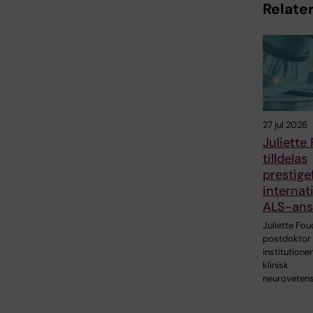
Relater
27 jul 2026
Juliette
tilldelas
prestigef
internati
ALS-ans
Juliette Fou
postdoktor 
institutionen
klinisk
neuroveten