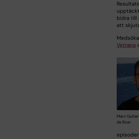
Resultate
upptäckt
bidra til
att skju
Medsöka
Vetrano
Marc Guitar
de Boer
episoder 