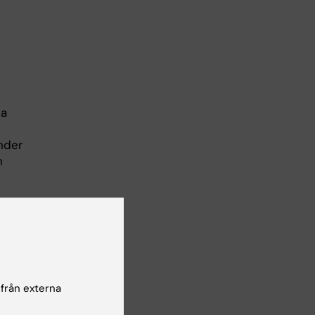
ka
nder
h
 av
tra
m,
 från externa