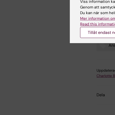
På lång s
Viss information kan
förutsäga
Genom att samtycka
genomfö
Du kan när som hels
vid Stoc
Mer information om
Göteborg
Read this informati
Tillåt endast 
Ans
Tags
Uppdatera
Charlotte 
Dela