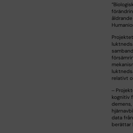
”Biologisk
förändrin
åldrande
Humanior
Projektet
luktneds
samband
försämri
mekanism
luktneds
relativt 
‒ Projek
kognitiv 
demens, 
hjärnavb
data frå
berättar