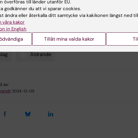
ikt är målet att vidareutveckla metoden för att kunna
 överföras till länder utanför EU.
 affektiva episoder innan de inträffar. Projektet kommer
 godkänner du att vi sparar cookies.
ras i samarbete med
John Axelsson
, professor i psykolo
t ändra eller återkalla ditt samtycke via kakikonen längst ned til
kholms universitet, och
Giovanni Volpe
, professor i fysik
 våra kakor
s universitet.
on in English
nödvändiga
Tillåt mina valda kakor
Ti
lag
Åldrande
d av:
Brandt
2024-12-05