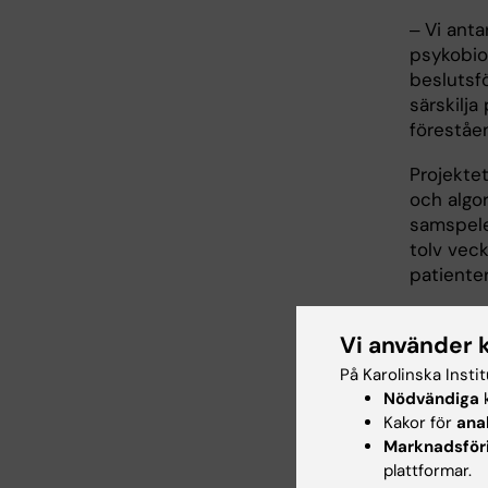
‒ Vi anta
psykobio
beslutsf
särskilj
föreståe
Projekte
och algor
samspele
tolv veck
patiente
‒ Vi komm
Vi använder 
den long
faktorern
På Karolinska Insti
utveckla 
Nödvändiga
k
diagnost
Kakor för
ana
tilläger 
Marknadsför
plattformar.