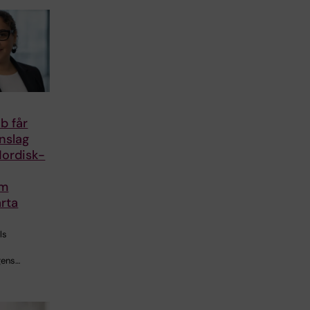
b får
anslag
Nordisk-
om
rta
ls
gens…