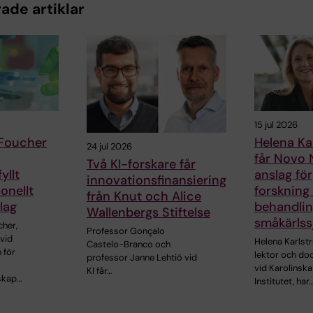
ade artiklar
15 jul 2026
 Foucher
Helena Ka
24 jul 2026
får Novo 
Två KI-forskare får
yllt
anslag för
innovationsfinansiering
onellt
forskning
från Knut och Alice
lag
behandlin
Wallenbergs Stiftelse
småkärls
cher,
Professor Gonçalo
vid
Helena Karlst
Castelo-Branco och
 för
lektor och do
professor Janne Lehtiö vid
vid Karolinska
KI får…
skap…
Institutet, har