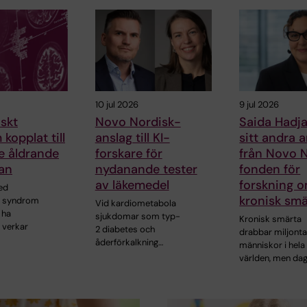
10 jul 2026
9 jul 2026
skt
Novo Nordisk-
Saida Hadja
kopplat till
anslag till KI-
sitt andra 
e åldrande
forskare för
från Novo 
an
nydanande tester
fonden för
av läkemedel
forskning 
ed
kronisk smä
t syndrom
Vid kardiometabola
 ha
sjukdomar som typ-
Kronisk smärta
 verkar
2 diabetes och
drabbar miljonta
åderförkalkning…
människor i hela
världen, men da