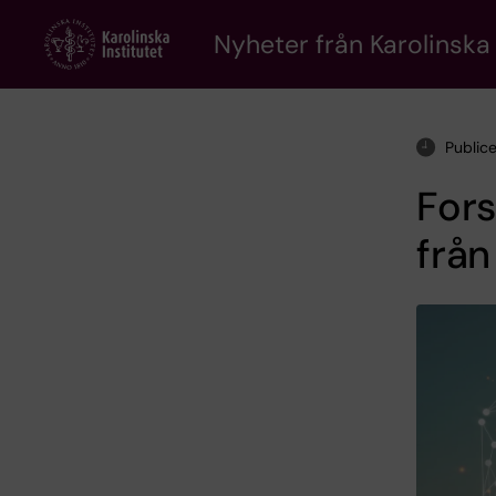
Skip
to
Nyheter från Karolinska 
main
content
Public
Fors
frå