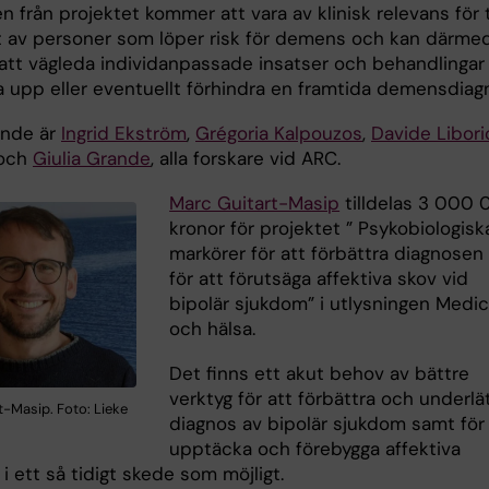
n från projektet kommer att vara av klinisk relevans för t
 av personer som löper risk för demens och kan därme
l att vägleda individanpassade insatser och behandlingar 
ta upp eller eventuellt förhindra en framtida demensdiag
nde är
Ingrid Ekström
,
Grégoria Kalpouzos
,
Davide Libori
och
Giulia Grande
, alla forskare vid ARC.
Marc Guitart-Masip
tilldelas 3 000
kronor för projektet ” Psykobiologisk
markörer för att förbättra diagnosen
för att förutsäga affektiva skov vid
bipolär sjukdom” i utlysningen Medic
och hälsa.
Det finns ett akut behov av bättre
verktyg för att förbättra och underlä
t-Masip. Foto: Lieke
diagnos av bipolär sjukdom samt för 
upptäcka och förebygga affektiva
i ett så tidigt skede som möjligt.