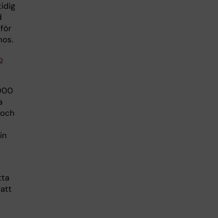
idig
d
för
nos.
o
 000
a
 och
in
tta
att