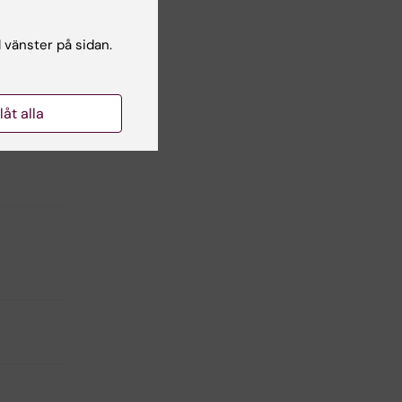
 att
gi
l vänster på sidan.
 vid
llåt alla