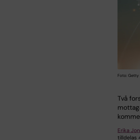
Foto: Getty
Två for
mottag
kommer 
Erika Jo
tilldelas