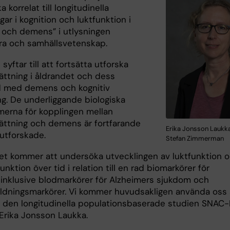
a korrelat till longitudinella
gar i kognition och luktfunktion i
 och demens” i utlysningen
a och samhällsvetenskap.
 syftar till att fortsätta utforska
ättning i åldrandet och dess
 med demens och kognitiv
ng. De underliggande biologiska
erna för kopplingen mellan
ättning och demens är fortfarande
Erika Jonsson Laukka
outforskade.
Stefan Zimmerman
tet kommer att undersöka utvecklingen av luktfunktion 
funktion över tid i relation till en rad biomarkörer för
inklusive blodmarkörer för Alzheimers sjukdom och
ildningsmarkörer. Vi kommer huvudsakligen använda oss
n den longitudinella populationsbaserade studien SNAC-
 Erika Jonsson Laukka.