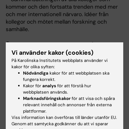
kommer och den fortsatta trenden med mer
och mer internationell närvaro. Idéer från
kollegor och mötet mellan forskning och
samhälle.
Äldrecentrum ordnar svenskspråkig session
Vi använder kakor (cookies)
Stiftelsen Äldrecentrum är också inblandad i
På Karolinska Institutets webbplats använder vi
kongressen. De ordnar en svenskspråkig
kakor för olika syften:
session på temat Från praktik till policy: hur
Nödvändiga
kakor för att webbplatsen ska
kan datadriven kunskapsutveckling och
fungera korrekt.
samskapande forskning bidra till en hållbar
Kakor för
analys
för att förstå hur
välfärdssektor?, som kommer att äga rum från
webbplatsen används.
lunch till dagens slut under den första
Marknadsföringskakor
för att visa och spåra
relevant innehåll och annonser från externa
kongressdagen. Praktikerdagen hålls på
plattformar.
svenska och där blir det fokus på forskning,
Viss information kan överföras till länder utanför EU.
samhälle och politik. Bland annat medverkar
Genom att samtycka godkänner du att vi sparar
äldre- och socialförsäkringsminister Anna