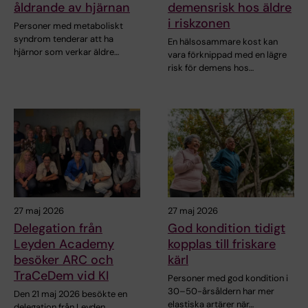
åldrande av hjärnan
demensrisk hos äldre
i riskzonen
Personer med metaboliskt
syndrom tenderar att ha
En hälsosammare kost kan
hjärnor som verkar äldre…
vara förknippad med en lägre
risk för demens hos…
27 maj 2026
27 maj 2026
Delegation från
God kondition tidigt
Leyden Academy
kopplas till friskare
besöker ARC och
kärl
TraCeDem vid KI
Personer med god kondition i
30–50-årsåldern har mer
Den 21 maj 2026 besökte en
elastiska artärer när…
delegation från Leyden