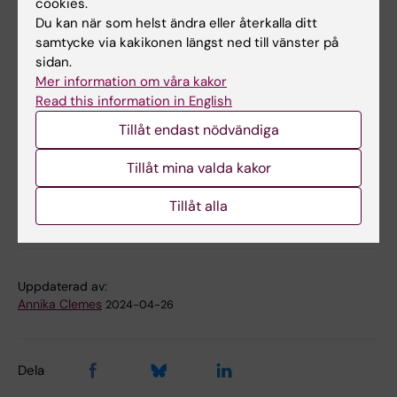
cookies.
Tenje. Och det blir många personer även
Du kan när som helst ändra eller återkalla ditt
samtycke via kakikonen längst ned till vänster på
utanför akademin som är med och diskuterar.
sidan.
Mer information om våra kakor
Till sist vill Carin uppmärksamma deras
Read this information in English
sponsorer. De har blivit fler än förra gången
och hon är glad och tacksam över att de ser
Tillåt endast nödvändiga
värdet i konferensen.
Tillåt mina valda kakor
Tillåt alla
Åldrande
Tags
Uppdaterad av:
Annika Clemes
2024-04-26
Dela