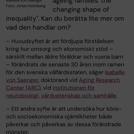
ageing families: the
Isabelle von Saenger.
Foto: Johan Holmberg
changing shape of
inequality". Kan du berätta lite mer om
vad den handlar om?
– Huvudsyftet är att fördjupa förståelsen
kring hur omsorg och ekonomiskt stöd –
särskilt mellan äldre föräldrar och vuxna barn
– förändrats de senaste 30 åren inom ramen
för den svenska välfärdsstaten, säger
Isabelle
von Saenger
, doktorand vid
Aging Research
Center (ARC)
, vid
institutionen för
neurobiologi, vårdvetenskap och samhälle
.
– Ett andra syfte är att undersöka hur köns-
och socioekonomiska ojämlikheter både
påverkar och påverkas av dessa förändrade
mönster.