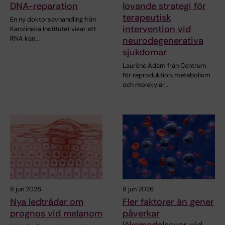
DNA-reparation
lovande strategi för
terapeutisk
En ny doktorsavhandling från
intervention vid
Karolinska Institutet visar att
RNA kan…
neurodegenerativa
sjukdomar
Laurène Adam från Centrum
för reproduktion, metabolism
och molekylär…
8 jun 2026
8 jun 2026
Nya ledtrådar om
Fler faktorer än gener
prognos vid melanom
påverkar
läkemedelssvar vid