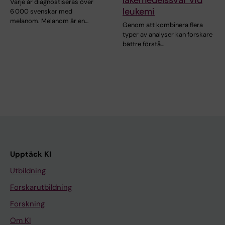
Varje år diagnostiseras över
leukemi
6 000 svenskar med
melanom. Melanom är en…
Genom att kombinera flera
typer av analyser kan forskare
bättre förstå…
Upptäck KI
Utbildning
Forskarutbildning
Forskning
Om KI