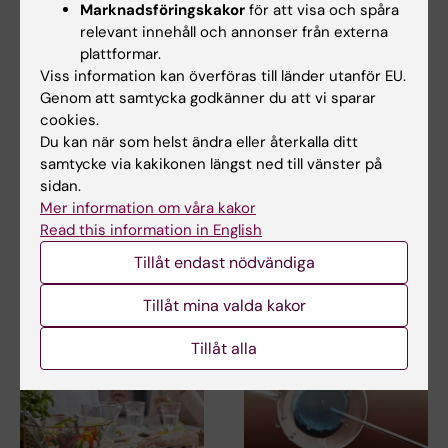
Marknadsföringskakor
för att visa och spåra
relevant innehåll och annonser från externa
plattformar.
Viss information kan överföras till länder utanför EU.
Genom att samtycka godkänner du att vi sparar
14 jul 2026
6 jul 2026
cookies.
Metaboliskt syndrom
Doktorand får
Du kan när som helst ändra eller återkalla ditt
kopplat till snabbare
stipendium för
samtycke via kakikonen längst ned till vänster på
åldrande av hjärnan
forskning om hur
sidan.
eksem påverkar skola
Personer med metaboliskt
Mer information om våra kakor
och yrkesliv
syndrom tenderar att ha
Read this information in English
hjärnor som verkar äldre…
Anna Winther är en av tre KI-
Tillåt endast nödvändiga
doktorander som har tilldelats
årets Kerstin…
Tillåt mina valda kakor
Tillåt alla