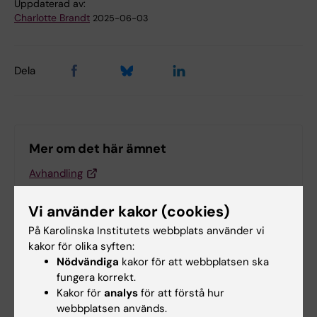
Uppdaterad av:
Charlotte Brandt
2025-06-03
Dela
Mer om det här ämnet
Avhandling
Disputation (KI kalender)
Vi använder kakor (cookies)
På Karolinska Institutets webbplats använder vi
kakor för olika syften:
Relaterade artiklar
Nödvändiga
kakor för att webbplatsen ska
fungera korrekt.
Kakor för
analys
för att förstå hur
webbplatsen används.