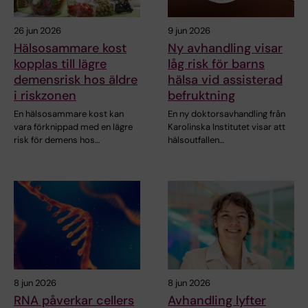
26 jun 2026
9 jun 2026
Hälsosammare kost
Ny avhandling visar
kopplas till lägre
låg risk för barns
demensrisk hos äldre
hälsa vid assisterad
i riskzonen
befruktning
En hälsosammare kost kan
En ny doktorsavhandling från
vara förknippad med en lägre
Karolinska Institutet visar att
risk för demens hos…
hälsoutfallen…
8 jun 2026
8 jun 2026
RNA påverkar cellers
Avhandling lyfter