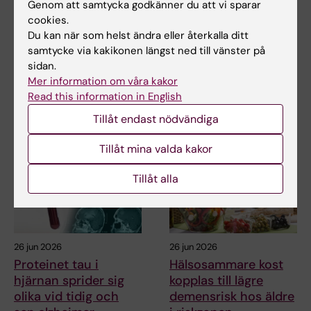
Genom att samtycka godkänner du att vi sparar
KI-forskare bidrar till
Metaboliskt syndrom
cookies.
nya WHO-riktlinjer
kopplat till snabbare
Du kan när som helst ändra eller återkalla ditt
för att förebygga
åldrande av hjärnan
samtycke via kakikonen längst ned till vänster på
demens
Personer med metaboliskt
sidan.
syndrom tenderar att ha
Professor Miia Kivipelto och
Mer information om våra kakor
hjärnor som verkar äldre…
flera forskare vid Karolinska
Read this information in English
Institutet har…
Tillåt endast nödvändiga
Tillåt mina valda kakor
Tillåt alla
26 jun 2026
26 jun 2026
Proteinet tau i
Hälsosammare kost
hjärnan sprider sig
kopplas till lägre
olika vid tidig och
demensrisk hos äldre