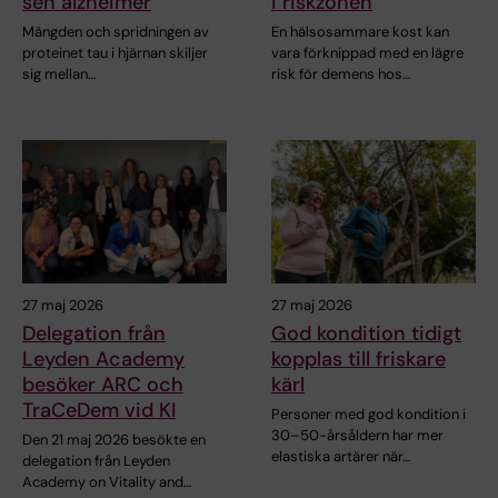
sen alzheimer
i riskzonen
Mängden och spridningen av
En hälsosammare kost kan
proteinet tau i hjärnan skiljer
vara förknippad med en lägre
sig mellan…
risk för demens hos…
27 maj 2026
27 maj 2026
Delegation från
God kondition tidigt
Leyden Academy
kopplas till friskare
besöker ARC och
kärl
TraCeDem vid KI
Personer med god kondition i
30–50-årsåldern har mer
Den 21 maj 2026 besökte en
elastiska artärer när…
delegation från Leyden
Academy on Vitality and…