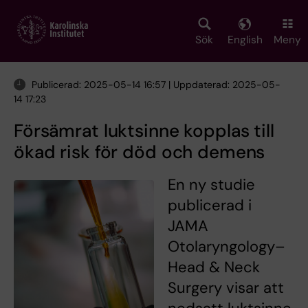
Skip
to
main
Sök
English
Meny
content
Publicerad: 2025-05-14 16:57 | Uppdaterad: 2025-05-
14 17:23
Försämrat luktsinne kopplas till
ökad risk för död och demens
En ny studie
publicerad i
JAMA
Otolaryngology–
Head & Neck
Surgery visar att