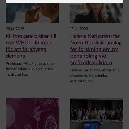
23 jul 2026
15 jul 2026
KI-forskare bidrar till
Helena Karlström får
nya WHO-riktlinjer
Novo Nordisk-anslag
för att förebygga
för forskning om ny
demens
behandling vid
småkärlssjukdom
Professor Miia Kivipelto och
flera forskare vid Karolinska
Helena Karlström, lektor och
Institutet har…
docent vid Karolinska
Institutet, har…