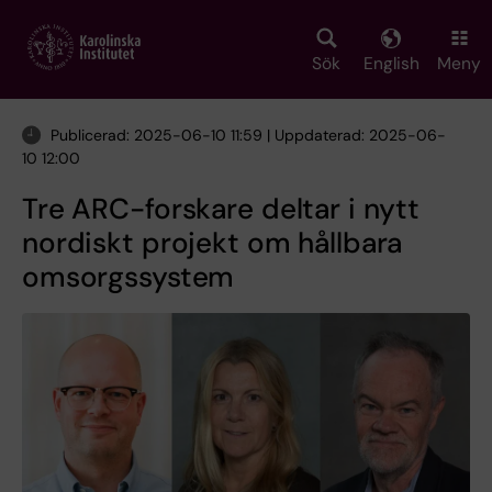
Skip
to
main
Sök
English
Meny
content
Publicerad: 2025-06-10 11:59 | Uppdaterad: 2025-06-
10 12:00
Tre ARC-forskare deltar i nytt
nordiskt projekt om hållbara
omsorgssystem