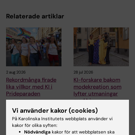
Relaterade artiklar
2 aug 2026
28 jul 2026
Rekordmånga firade
KI-forskare bakom
lika villkor med KI i
modekreation som
Prideparaden
lyfter utmaningar
med hiv
Sensommarsolen värmde över
Stockholm när Karolinska
När den 26:e internationella
Vi använder kakor (cookies)
Institutet deltog i…
aidskonferensen (AIDS 2026)
På Karolinska Institutets webbplats använder vi
öppnar i Rio de…
kakor för olika syften:
Nödvändiga
kakor för att webbplatsen ska