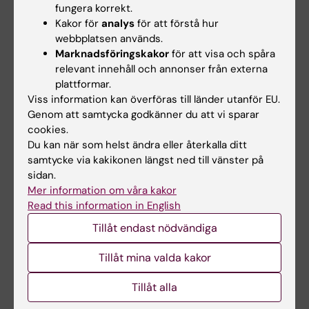
fungera korrekt.
Kakor för
analys
för att förstå hur
webbplatsen används.
Marknadsföringskakor
för att visa och spåra
relevant innehåll och annonser från externa
plattformar.
Viss information kan överföras till länder utanför EU.
27 jul 2026
24 jul 2026
Genom att samtycka godkänner du att vi sparar
Juliette Foucher
Två KI-forskare får
cookies.
tilldelas prestigefyllt
innovationsfinansieri
Du kan när som helst ändra eller återkalla ditt
internationellt ALS-
ng från Knut och
samtycke via kakikonen längst ned till vänster på
anslag
Alice Wallenbergs
sidan.
Stiftelse
Mer information om våra kakor
Juliette Foucher, postdoktor
Read this information in English
vid institutionen för klinisk
Professor Gonçalo Castelo-
neurovetenskap…
Branco och professor Janne
Tillåt endast nödvändiga
Lehtiö vid KI får…
Tillåt mina valda kakor
Tillåt alla