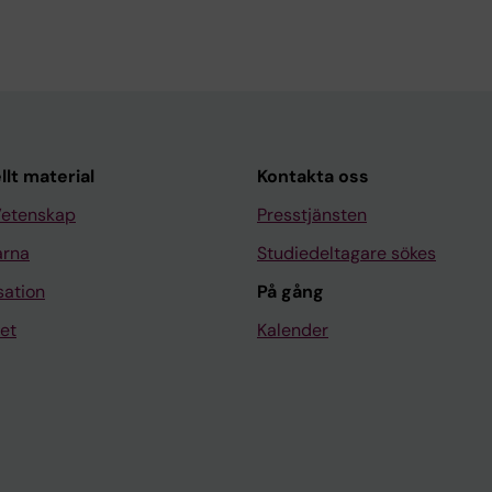
llt material
Kontakta oss
Vetenskap
Presstjänsten
arna
Studiedeltagare sökes
sation
På gång
et
Kalender