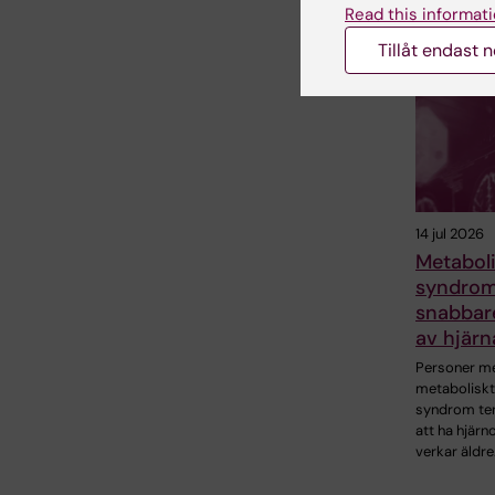
Read this informati
Tillåt endast 
14 jul 2026
Metaboli
syndrom 
snabbar
av hjärn
Personer m
metaboliskt
syndrom te
att ha hjär
verkar äldre