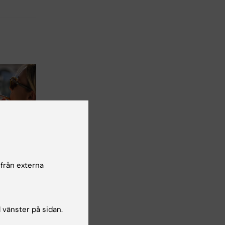
 bidrar
O-
 från externa
r att
demens
ra
l vänster på sidan.
utet