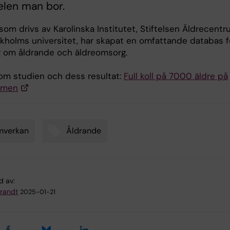
elen man bor.
som drivs av Karolinska Institutet, Stiftelsen Äldrecent
kholms universitet, har skapat en omfattande databas f
g om åldrande och äldreomsorg.
om studien och dess resultat:
Full koll på 7000 äldre på
lmen
mverkan
Åldrande
d av:
Brandt
2025-01-21