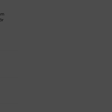
rum
ör