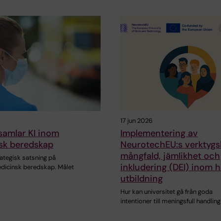
17 jun 2026
samlar KI inom
Implementering av
sk beredskap
NeurotechEU:s verktygsl
mångfald, jämlikhet och
rategisk satsning på
inkludering (DEI) inom 
icinsk beredskap. Målet
utbildning
Hur kan universitet gå från goda
intentioner till meningsfull handling