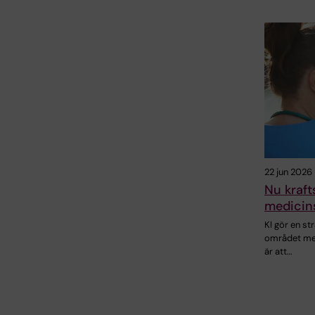
22 jun 2026
Nu kraft
medicin
KI gör en st
området med
är att…