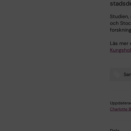
stadsd
Studien, 
och Stoc
forsknin
Läs mer 
Kungsho
Sa
Tags
Uppdatera
Charlotte 
Dela