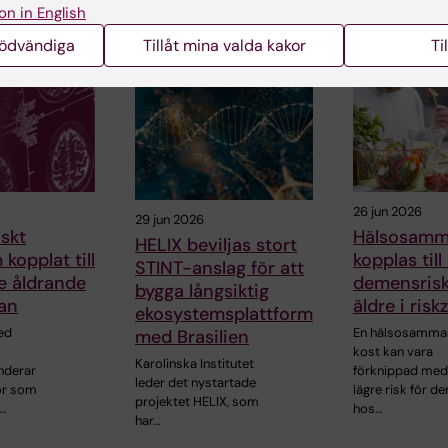
on in English
Rio de…
har…
nödvändiga
Tillåt mina valda kakor
Ti
26 jun 2026
29 jun 2026
skt
Hälsosamm
HELIX beviljas stort
kopplat till
kopplas till
STINT-anslag för att
e åldrande
demensrisk
bygga långsiktig
an
äldre i ris
ekosystemsplattform
ed
En hälsosamma
med Brasilien
kost kan vara
Karolinska Institutet
nderar
förknippad med
leder det nystartade
nor som
lägre risk för 
projektet HELIX, som
…
hos…
har…