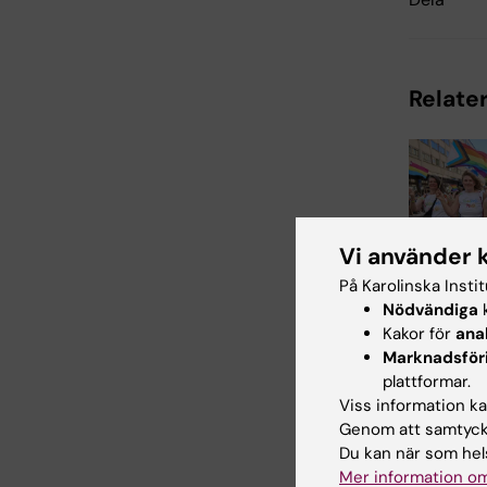
Relater
Vi använder 
På Karolinska Insti
2 aug 2026
Nödvändiga
k
Rekordm
Kakor för
ana
lika vill
Marknadsför
Pridepa
plattformar.
Sensommar
Viss information kan
värmde öve
Genom att samtycka
Stockholm 
Du kan när som hels
Karolinska I
Mer information om
deltog i…