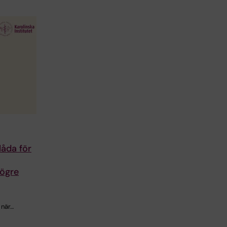
åda för
högre
 när…