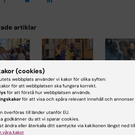
ade artiklar
kakor (cookies)
tutets webbplats använder vi kakor för olika syften:
28 jul 2026
23 jul 2026
akor för att webbplatsen ska fungera korrekt.
ånga firade
KI-forskare bakom
KI-forskare
lys
för att förstå hur webbplatsen används.
kor med KI i
modekreation som
till nya WH
ingskakor
för att visa och spåra relevant innehåll och annonser
raden
lyfter utmaningar
riktlinjer fö
med hiv
förebygga 
solen
 överföras till länder utanför EU.
r
När den 26:e
Professor Miia
 godkänner du att vi sparar cookies.
när
internationella
Kivipelto och fle
t ändra eller återkalla ditt samtycke via kakikonen längst ned til
nstitutet
aidskonferensen
forskare vid
 våra kakor
(AIDS 2026) öppnar i
Karolinska Instit