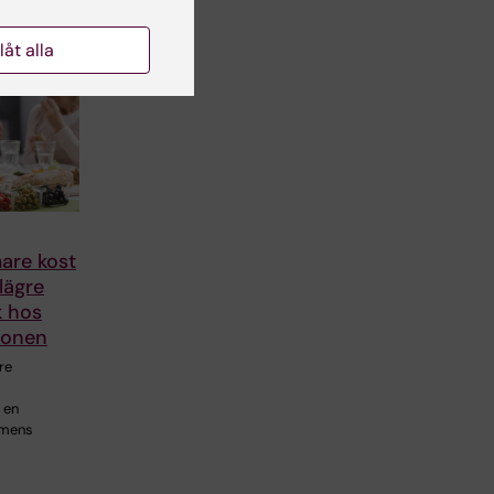
llåt alla
are kost
 lägre
 hos
kzonen
re
 en
demens