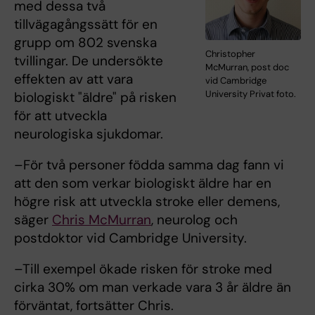
med dessa två
tillvägagångssätt för en
grupp om 802 svenska
Christopher
tvillingar. De undersökte
McMurran, post doc
effekten av att vara
vid Cambridge
University Privat foto.
biologiskt "äldre" på risken
för att utveckla
neurologiska sjukdomar.
–För två personer födda samma dag fann vi
att den som verkar biologiskt äldre har en
högre risk att utveckla stroke eller demens,
säger
Chris McMurran
, neurolog och
postdoktor vid Cambridge University.
–Till exempel ökade risken för stroke med
cirka 30% om man verkade vara 3 år äldre än
förväntat, fortsätter Chris.