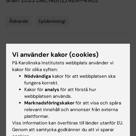
Brain 2023 Dec;146(12):4891-4902
Åldrande
Epidemiologi
Tags
Uppdaterad av:
Gunilla Sonnebring
2023-12-08
Vi använder kakor (cookies)
Innehållsgranskare:
På Karolinska Institutets webbplats använder vi
Sara Hägg
kakor för olika syften:
Nödvändiga
kakor för att webbplatsen ska
fungera korrekt.
Dela
Kakor för
analys
för att förstå hur
webbplatsen används.
Marknadsföringskakor
för att visa och spåra
relevant innehåll och annonser från externa
plattformar.
Mer om det här ämnet
Viss information kan överföras till länder utanför EU.
Genom att samtycka godkänner du att vi sparar
Tema: Hälsosamt åldrande