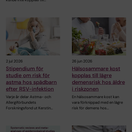
2 jul 2026
26 jun 2026
Stipendium för
Hälsosammare kost
studie om risk för
kopplas till lägre
astma hos spädbarn
demensrisk hos äldre
efter RSV-infektion
i riskzonen
Varje år delar Astma- och
En hälsosammare kost kan
Allergiförbundets
vara förknippad med en lägre
Forskningsfond ut Kerstin…
risk för demens hos…