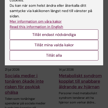
cookies.
Vårdvetenskap och åldrande
Du kan när som helst ändra eller återkalla ditt
samtycke via kakikonen längst ned till vänster på
sidan.
Mer information om våra kakor
Relaterade artiklar
Read this information in English
Tillåt endast nödvändiga
Tillåt mina valda kakor
Tillåt alla
21 jul 2026
14 jul 2026
Sociala medier i
Metaboliskt syndrom
tonåren ökade inte
kopplat till snabbare
risken för psykisk
åldrande av hjärnan
ohälsa
Personer med metaboliskt
syndrom tenderar att ha
Tiden som tonåringar
hjärnor som verkar äldre…
spenderar på sociala medier
kunde inte kopplas till…