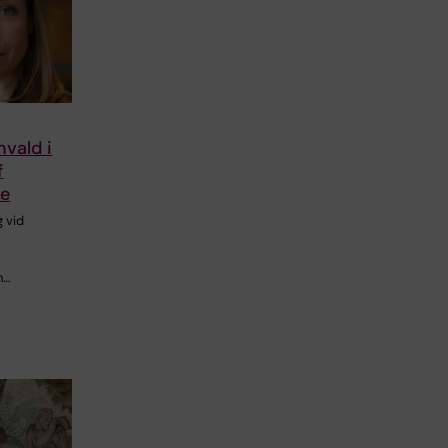
nvald i
f
ce
 vid
h…