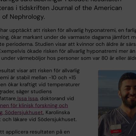
eras i tidskriften Journal of the American
 of Nephrology.
har upptäckt att risken för allvarlig hyponatremi, en farli
ning, ökar markant under de varmaste dagarna jämfört 
te perioderna. Studien visar att kvinnor och äldre är särs
Exempelvis ökade risken för allvarlig hyponatremi mer än
t under värmeböljor hos personer som var 80 år eller äldr
sultat visar att risken för allvarlig
emi är stabil mellan -10 och +15
en ökar kraftigt vid temperaturer
grader, säger studiens
fattare
Issa Issa
, doktorand vid
onen för klinisk forskning och
ng, Södersjukhuset
, Karolinska
t och läkare vid Södersjukhuset.
t applicera resultaten på en