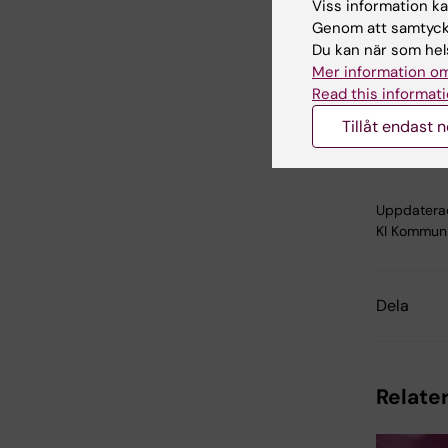
Lindh, B
Viss information kan
Genom att samtycka
Nephrolo
Du kan när som hels
Mer information om
Read this informati
Ål
Tags
Tillåt endast 
Uppdatera
KI Kommuni
Dela
Relater