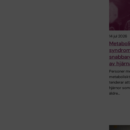
14 jul 2026
Metaboli
syndrom 
snabbar
av hjärn
Personer m
metabolisk
tenderar att
hjärnor som
äldre…