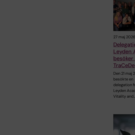
27 maj 202
Delegati
Leyden
besöker
TraCeDe
Den 21 maj 
besökte en
delegation f
Leyden Aca
Vitality and