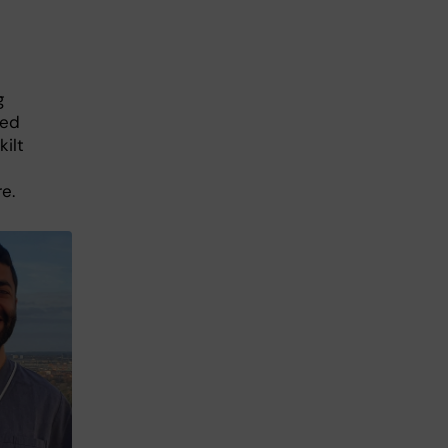
g
med
kilt
e.