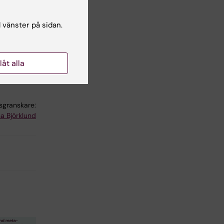
19
l vänster på sidan.
llåt alla
lsgranskare:
a Björklund