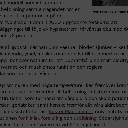
isk modell som inkluderar en
 befolkning samt antagandet om en
Issa Issa, doktorand 
v medeltemperaturen på en
e två grader fram till 2050, upptäckte forskarna att
läggningar till följd av hyponatremi förväntas öka med 6
och 73 procent.
emi uppstår när natriumnivåerna i blodet sjunker, vilket
 illamående, yrsel, muskelkramper eller till och med koma.
ppar behöver natrium för att upprätthålla normalt blodtr
ervernas och musklernas funktion och reglera
ansen i och runt våra celler.
p om risken med höga temperaturer kan framöver ko
era adekvat information till befolkningen i stort men fra
nstitutioner som tar hand om våra äldre och sköra patient
den, geriatriken samt kanske framför allt våra äldreboen
udiens sisteförfattare
Buster Mannheimer
, universitetsle
tutionen för klinisk forskning och utbildning, Södersjukh
a Institutet och överläkare vid Södersjukhuset.