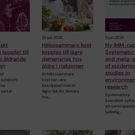
26 jun 2026
11 jun 2026
skt
Hälsosammare kost
Ny IMM-rap
kopplat till
kopplas till lägre
Systematic
e åldrande
demensrisk hos
and meta-a
an
äldre i riskzonen
of epidemio
studies in
ed
En hälsosammare
environmen
t syndrom
kost kan vara
 ha
förknippad med en
research
 verkar
lägre risk för demens
Systematiska
hos…
översikter syftar 
att sammanställa
befintlig…