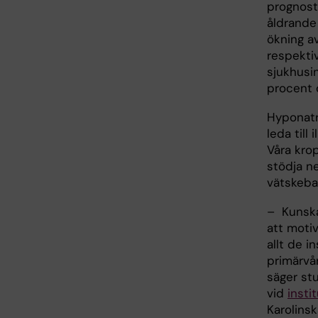
prognost
åldrande
ökning a
respektiv
sjukhusin
procent 
Hyponatr
leda till
Våra kro
stödja n
vätskebal
– Kunska
att motiv
allt de i
primärvår
säger st
vid
insti
Karolinsk