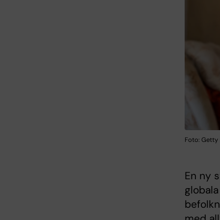
Foto: Getty
En ny s
global
befolkn
med all