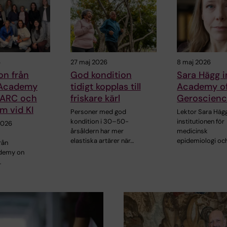
6
27 maj 2026
8 maj 2026
on från
God kondition
Sara Hägg i
 Academy
tidigt kopplas till
Academy o
 ARC och
friskare kärl
Geroscien
m vid KI
Personer med god
Lektor Sara Hägg
kondition i 30–50-
institutionen för
2026
årsåldern har mer
medicinsk
elastiska artärer när…
epidemiologi oc
rån
demy on
…