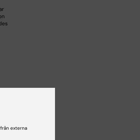
ar
on
des
 från externa
an D