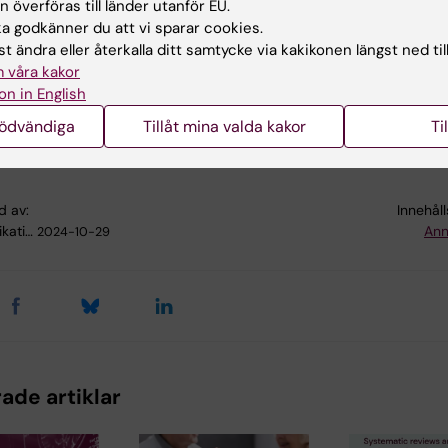
uster Mannheimer,
Journal of the American Society of
 överföras till länder utanför EU.
 godkänner du att vi sparar cookies.
gy,
online October 14, 2024, doi: 10.1681/ASN.00000005
t ändra eller återkalla ditt samtycke via kakikonen längst ned til
 våra kakor
on in English
drande
Miljömedicin
nödvändiga
Tillåt mina valda kakor
Ti
d av:
Innehål
kati…
Ann
2024-10-29
ade artiklar