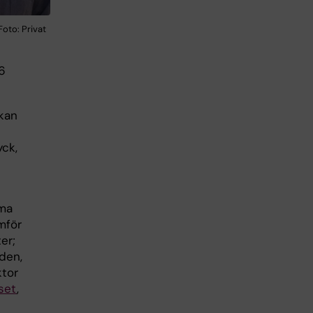
Foto: Privat
6
 kan
yck,
mma
mför
er;
den,
ktor
uset
,