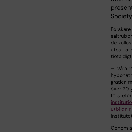
present
Society
Forskare 
saltrubb
de kallas
utsatta. 
tiofaldig
– Våra re
hyponatr
grader, m
över 20 
försteför
instituti
utbildni
Institute
Genom at