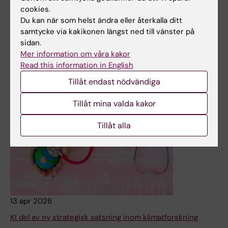
cookies.
KI:s hållbarhetsdag ägde rum den 16 april på campus
Du kan när som helst ändra eller återkalla ditt
Flemingsberg. Förmiddagen bestod av föreläsningar,
samtycke via kakikonen längst ned till vänster på
diskussioner samt utdelning av KI:s hållbarhetspris och
sidan.
pris för studenternas posterutställning. Dagens tema var
Mer information om våra kakor
”Från tallrik till planet: hur mat formar vår hälsa”.
Read this information in English
Nyheter
Målgrupp:
Medarbetare
Tillåt endast nödvändiga
Tillåt mina valda kakor
Tillåt alla
13 apr 2026
KI del av ny strategisk satsning inom klimatforskning