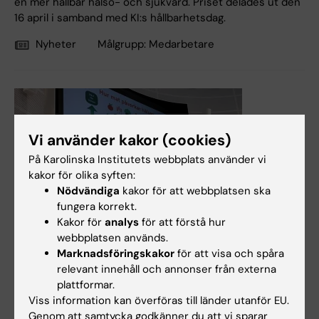
en mer hållbar hälso- och sjukvård. Priset delades ut den
16 april i samband med KI:s hållbarhetsdag.
Nyheter
Målgrupp:
Medarbetare
Vi använder kakor (cookies)
På Karolinska Institutets webbplats använder vi
kakor för olika syften:
Nödvändiga
kakor för att webbplatsen ska
fungera korrekt.
Kakor för
analys
för att förstå hur
webbplatsen används.
Marknadsföringskakor
för att visa och spåra
relevant innehåll och annonser från externa
22 apr 2026
plattformar.
KI:s hållbarhetsdag 2026: Matens betydelse för hälsa och
Viss information kan överföras till länder utanför EU.
miljö
Genom att samtycka godkänner du att vi sparar