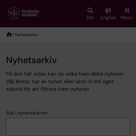
Skip
to
main
Sök
English
Meny
content
/ Nyhetsarkiv
Breadcrumb
Nyhetsarkiv
På den här sidan kan du söka fram äldre nyheter.
Välj ämne, typ av nyhet eller skriv in ett eget
sökord för att filtrera fram nyheter.
Sök i nyhetsarkivet