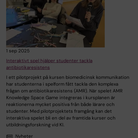
1 sep 2025
Interaktivt spel hjälper studenter tackla
antibiotikaresistens
I ett pilotprojekt på kursen biomedicinsk kommunikation
har studenterna i spelform fått tackla den komplexa
frågan om antibiotikaresistens (AMR). När spelet AMR
Knowledge Space Game integreras i kursplanen är
reaktionerna mycket positiva från både lärare och
studenter. Med pilotprojektets framgång kan det
interaktiva spelet bli en del av framtida kurser och
utbildningsforskning vid KI.
Nyheter