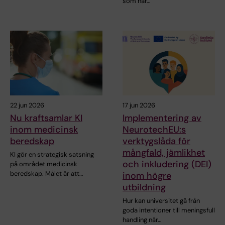
som har…
22 jun 2026
17 jun 2026
Nu kraftsamlar KI
Implementering av
inom medicinsk
NeurotechEU:s
beredskap
verktygslåda för
mångfald, jämlikhet
KI gör en strategisk satsning
och inkludering (DEI)
på området medicinsk
beredskap. Målet är att…
inom högre
utbildning
Hur kan universitet gå från
goda intentioner till meningsfull
handling när…