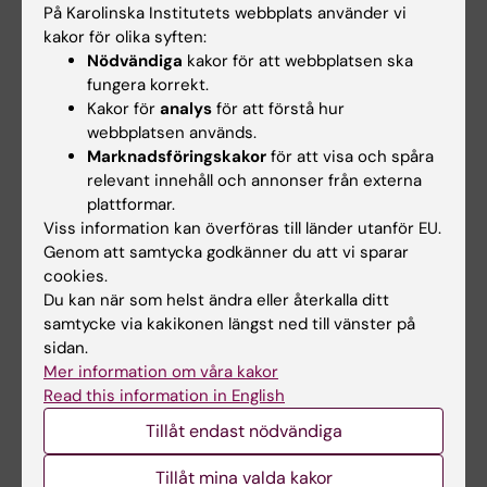
På Karolinska Institutets webbplats använder vi
kakor för olika syften:
Relaterat
Nödvändiga
kakor för att webbplatsen ska
Universitetsalliansen Stockholm trio
fungera korrekt.
Kakor för
analys
för att förstå hur
webbplatsen används.
Marknadsföringskakor
för att visa och spåra
Relaterade artiklar
relevant innehåll och annonser från externa
plattformar.
Viss information kan överföras till länder utanför EU.
Genom att samtycka godkänner du att vi sparar
cookies.
Du kan när som helst ändra eller återkalla ditt
samtycke via kakikonen längst ned till vänster på
sidan.
Mer information om våra kakor
2 aug 2026
28 jul 2026
Read this information in English
Rekordmånga firade
KI-forskare bakom
lika villkor med KI i
modekreation som
Tillåt endast nödvändiga
Prideparaden
lyfter utmaningar
Tillåt mina valda kakor
med hiv
Sensommarsolen värmde över