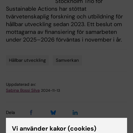
Stockholm Trio for
Sustainable Actions har stöttat
tvärvetenskaplig forskning och utbildning för
hållbar utveckling sedan 2023. Ett beslut om
mottagarna av finansiering för samarbeten
under 2025–2026 förväntas i november i år.
Hållbar utveckling
Samverkan
Tags
Uppdaterad av:
Sabina Bossi Silva
2024-11-13
Dela
Vi använder kakor (cookies)