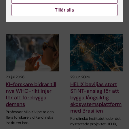
Stockholm när Karolinska
När den 26:e internationella
Tillåt alla
Institutet deltog i…
aidskonferensen (AIDS 2026)
öppnar i Rio de…
23 jul 2026
29 jun 2026
KI-forskare bidrar till
HELIX beviljas stort
nya WHO-riktlinjer
STINT-anslag för att
för att förebygga
bygga långsiktig
demens
ekosystemsplattform
med Brasilien
Professor Miia Kivipelto och
flera forskare vid Karolinska
Karolinska Institutet leder det
Institutet har…
nystartade projektet HELIX,