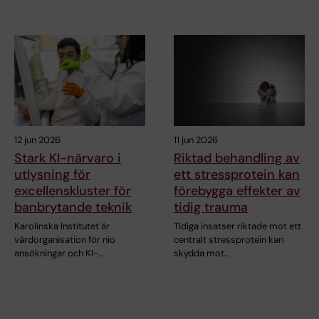
12 jun 2026
11 jun 2026
Stark KI-närvaro i
Riktad behandling av
utlysning för
ett stressprotein kan
excellenskluster för
förebygga effekter av
banbrytande teknik
tidig trauma
Karolinska Institutet är
Tidiga insatser riktade mot ett
värdorganisation för nio
centralt stressprotein kan
ansökningar och KI-…
skydda mot…