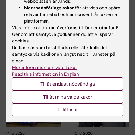
webbplatsen används.
Marknadsföringskakor
för att visa och spåra
relevant innehåll och annonser från externa
23 jul 2026
14 jul 2026
plattformar.
KI-forskare bidrar till
Centrum för
Viss information kan överföras till länder utanför EU.
nya WHO-riktlinjer
hälsokriser deltar i
Genom att samtycka godkänner du att vi sparar
för att förebygga
EU-möte om Europas
cookies.
demens
beredskap för nästa
Du kan när som helst ändra eller återkalla ditt
hälsokris
Professor Miia Kivipelto och
samtycke via kakikonen längst ned till vänster på
flera forskare vid Karolinska
I början av juli deltog Maja
sidan.
Institutet har…
Fjaestad som representant för
Mer information om våra kakor
Centrum för…
Read this information in English
Tillåt endast nödvändiga
Tillåt mina valda kakor
Tillåt alla
14 jul 2026
10 jul 2026