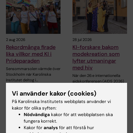
2 aug 2026
28 jul 2026
Rekordmånga firade
KI-forskare bakom
lika villkor med KI i
modekreation som
Prideparaden
lyfter utmaningar
med hiv
Sensommarsolen värmde över
Stockholm när Karolinska
När den 26:e internationella
Institutet deltog i…
aidskonferensen (AIDS 2026)
öppnar i Rio de…
Vi använder kakor (cookies)
På Karolinska Institutets webbplats använder vi
kakor för olika syften:
Nödvändiga
kakor för att webbplatsen ska
fungera korrekt.
Kakor för
analys
för att förstå hur