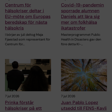
Centrum för
Covid-19-pandemin
hälsokriser deltar i
sporrade alumnen
EU-möte om Europas
Daniels att lära sig
beredskap för nästa
mer om folkhälsa
hälsokris
ikatastrofer
I början av juli deltog Maja
Masterprogrammet Public
Fjaestad som representant för
Health in Disasters gav den
Centrum för…
före detta KI-…
7 jul 2026
7 jul 2026
Prinka förstår
Juan Pablo Lopez
hälsokriser på ett
utsedd till FENS-Kavli