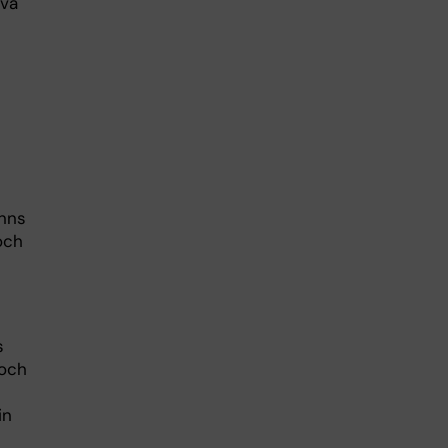
ivå
inns
och
s
 och
in