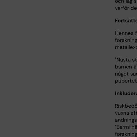
och låg s
varför det
Fortsätte
Hennes f
forsknin
metallex
"Nästa s
barnen är
något sa
pubertet
Inkluder
Riskbedö
vuxna ef
andnings
"Barns h
forsknin