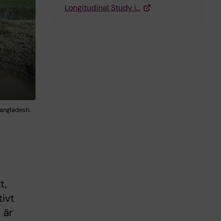
Longitudinal Study i…
Bangladesh.
t,
ivt
 är