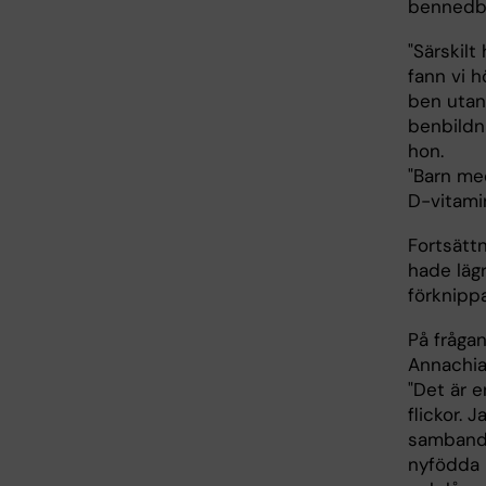
bennedbr
"Särskil
fann vi 
ben utan
benbildni
hon.
"Barn me
D-vitamin
Fortsätt
hade läg
förknipp
På fråga
Annachiar
"Det är e
flickor. 
samband 
nyfödda 