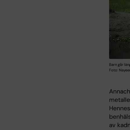
Barn går län
Foto: Nayee
Annachi
metalle
Hennes 
benhäls
av kad