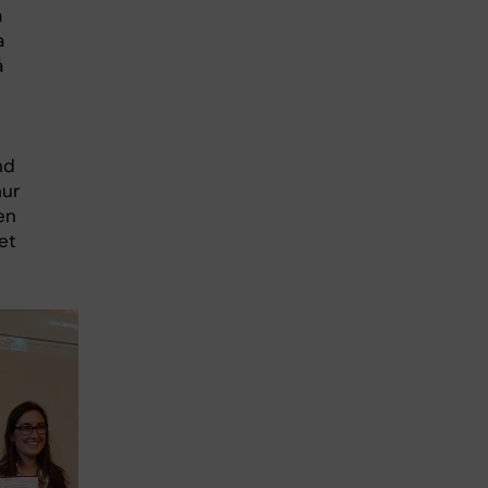
a
a
å
h
nd
hur
en
et