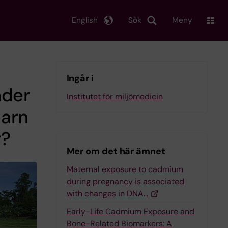
English
Sök
Meny
Ingår i
nder
Institutet för miljömedicin
barn
r?
Mer om det här ämnet
Maternal exposure to cadmium
during pregnancy is associated
with changes in DNA…
Early-Life Cadmium Exposure and
Bone-Related Biomarkers: A