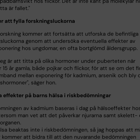
pädbarnsvikt hos flickor. Det är inte känt på molekylär n
ta är fallet."
r att fylla forskningsluckorna
orskning kommer att fortsätta att utforska de befintliga
gsluckorna genom att undersöka eventuella effekter av
ponering hos ungdomar, en ofta bortglömd åldersgrupp.
teg är att titta på olika hormoner under puberteten när
 15 år gamla, både pojkar och flickor, för att se om det f
mband mellan exponering för kadmium, arsenik och bly 
shormoner", säger hon.
a effekter på barns hälsa i riskbedömningar
mningen av kadmium baseras i dag på hälsoeffekter ho
tersom man vet att det påverkar njurarna samt skelett-
organen.
älsa beaktas inte i riskbedömningen, så jag hoppas att m
g kommer att bidra till att den nuvarande bedömningen