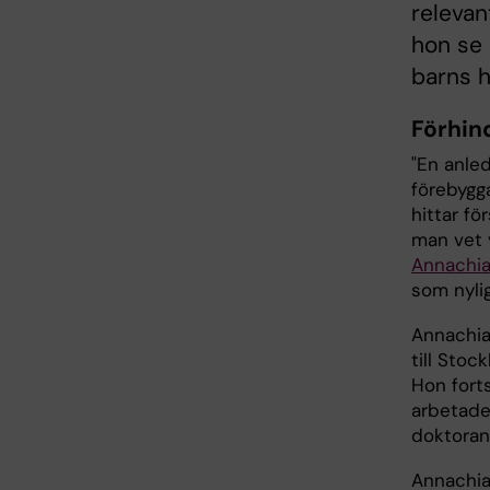
relevan
hon se 
barns h
Förhind
"En anledn
förebygg
hittar f
man vet v
Annachiar
som nyli
Annachiar
till Stoc
Hon fort
arbetade
doktoran
Annachia