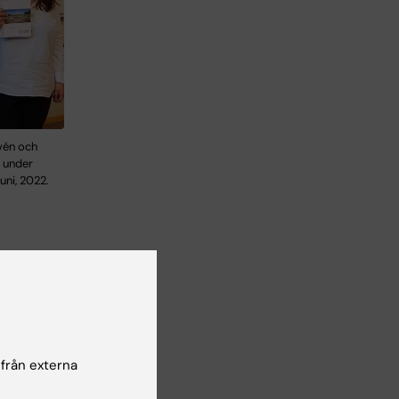
vén och
a under
uni, 2022.
t
 från externa