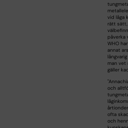
tungmeta
metallel
vid låga
rätt sätt
välbefin
påverka v
WHO har 
annat ar
långvari
man vet 
gäller k
"Annachi
och alltf
tungmeta
låginkom
årtionde
ofta skad
och henn
kunskaps