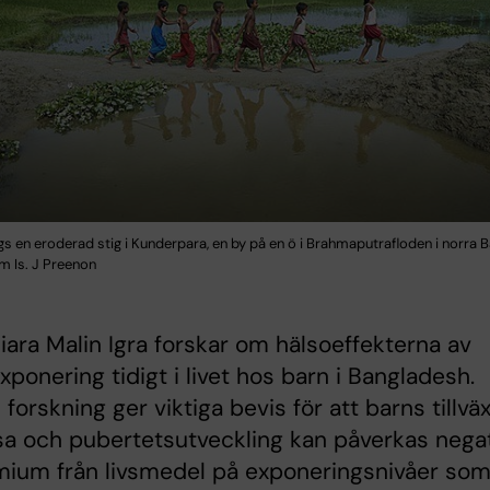
gs en eroderad stig i Kunderpara, en by på en ö i Brahmaputrafloden i norra 
m Is. J Preenon
ara Malin Igra forskar om hälsoeffekterna av
xponering tidigt i livet hos barn i Bangladesh.
forskning ger viktiga bevis för att barns tillväx
a och pubertetsutveckling kan påverkas negat
mium från livsmedel på exponeringsnivåer som