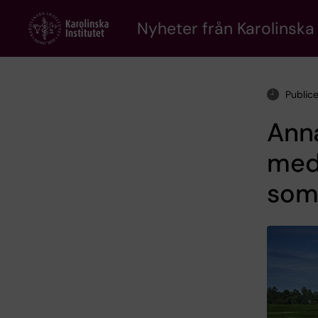
Skip
to
Nyheter från Karolinska 
main
content
Public
Anna
med
som 