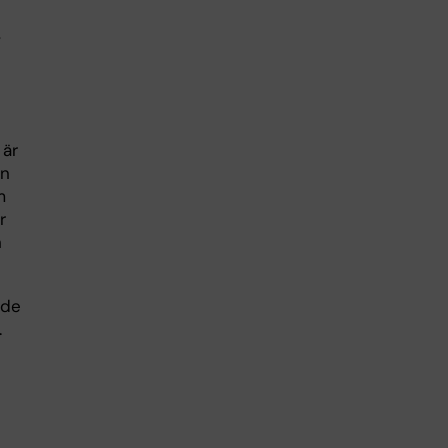
r
 är
an
m
r
h
ade
.