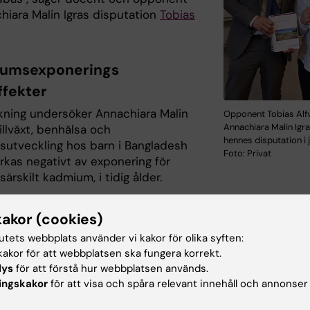
hiara Malin Igras disputation
Tobias
iumsexponerings
ffekter
skning undersöker Annachiara Malin
Opponent Tobias Alf
Annachiara Malin Igr
tillväxt, benhälsa och
hennes disputation i j
sutveckling hos barn i Bangladesh
Foto: Privat
rkas negativt av exponering för
 särskilt kadmium, i tidig ålder.
r exponeras främst för kadmium, en tungmetall som
kakor (cookies)
 bland annat batterier, genom kosten, särskilt ris, vete,
ch andra rotfrukter.
tutets webbplats använder vi kakor för olika syften:
exponering är inte unikt i Bangladesh och det är inte et
akor för att webbplatsen ska fungera korrekt.
t område. Metallexponering är ett problem för många
lys
för att förstå hur webbplatsen används.
ingskakor
för att visa och spåra relevant innehåll och annonser
gar, över tre miljarder människor i världen har ris som
 säger hon.