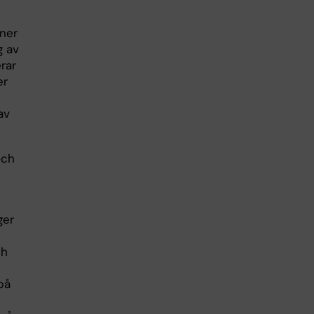
oner
g av
rar
er
av
och
ger
ch
på