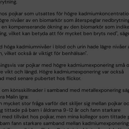
ytning.
t hos pojkar som utsattes för högre kadmiumkoncentrati
högre nivåer av en biomarkör som återspeglar nedbrytnin
 en kompenserande ökning av den biomarkör som indike
ng, vilket kan betyda att för mycket ben bryts ned", säg
d höga kadmiumnivåer i blod och urin hade lägre nivåer 
, vilket också är viktigt för benhälsan".
ningsvis var pojkar med högre kadmiumexponering små 
re vikt och längd. Högre kadmiumexponering var också
ad med senare pubertet hos flickor.
n om könsskillnader i samband med metallexponering sä
a Malin Igra:
n mycket stor fråga varför det skiljer sig mellan pojkar o
Jag tittade på barn i åldrarna 9-12 år och fann starkare
med tillväxt hos pojkar, men mina kollegor som tittade 
barn fann starkare samband mellan kadmiumexponering