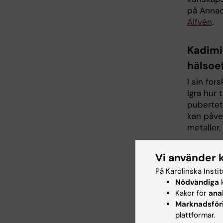
på Annac
Alfvén
.
Kadim
hälsoe
I sin for
Igra hur 
pubertet
kan påve
metaller,
Människo
Vi använder 
används i
potatis o
På Karolinska Insti
"Kadmium
Nödvändiga
k
Kakor för
förorena
ana
Marknadsför
befolknin
plattformar.
basföda",