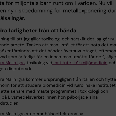
ta för miljontals barn runt om i världen. Nu vill
en ny riskbedömning för metallexponering dä
älsa ingår.
ra farligheter från att hända
ing till att jag gillar toxikologi och särskilt det jag gör nu
ande arbete. Tanken att man i stället för att bota det m
örsöker förhindra att det händer överhuvudtaget, efterso
ad som är farligt för en innan man utsätts för det", säge
a Malin Igra
, toxikolog vid
Institutet för miljömedicin
oc
gen disputerade.
a Malin Igra kommer ursprungligen från Italien och flytt
kholm för att studera biomedicin vid Karolinska Institutet
satte senare med masterprogrammet i toxikologi och
 på Livsmedelsverket innan hon påbörjade sina
dstudier.
ra Malin Igra studerar hälsoeffekterna av