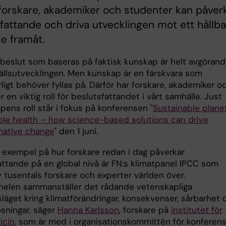
forskare, akademiker och studenter kan påver
fattande och driva utvecklingen mot ett hållba
e framåt.
a beslut som baseras på faktisk kunskap är helt avgöran
ällsutvecklingen. Men kunskap är en färskvara som
ligt behöver fyllas på. Därför har forskare, akademiker o
 en viktig roll för beslutsfattandet i vårt samhälle. Just
ens roll står i fokus på konferensen "
Sustainable planet
ble health – how science-based solutions can drive
mative change
" den 1 juni.
a exempel på hur forskare redan i dag påverkar
attande på en global nivå är FN:s klimatpanel IPCC som
 tusentals forskare och experter världen över.
nelen sammanställer det rådande vetenskapliga
läget kring klimatförändringar, konsekvenser, sårbarhet 
ösningar, säger
Hanna Karlsson
, forskare på
institutet för
icin
, som är med i organisationskommittén för konferens