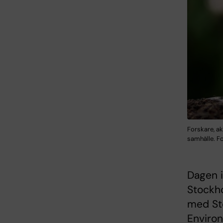
Forskare, ak
samhälle. F
Dagen i
Stockho
med St
Environ