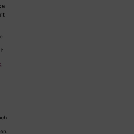
ka
rt
de
ch
,
och
en.