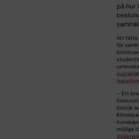
på hur 
besluts
samhäll
Att fatt
för samh
kontinuer
studenter
vetenskap
sustaina
transfor
– Ett br
beslutsf
består av
Klimatpa
kunskaps
möjliga l
miljömed