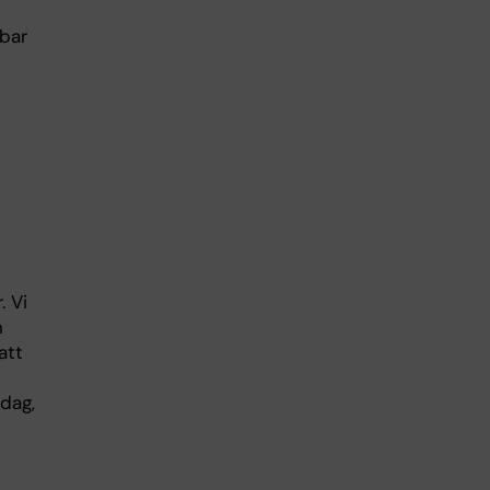
lbar
. Vi
n
att
dag,