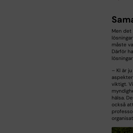
Sama
Men det 
lösninga
måste var
Därför ha
lösningar
– KI är j
aspekter
viktigt. 
myndighe
hälsa. D
också at
professor
organisa