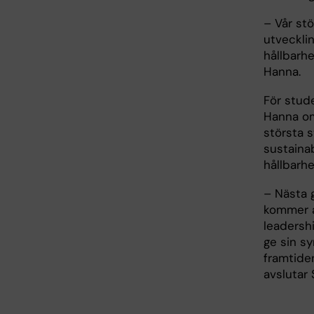
– Vår stö
utvecklin
hållbarhe
Hanna.
För stude
Hanna 
största s
sustaina
hållbarhe
– Nästa g
kommer a
leadersh
ge sin s
framtide
avslutar 