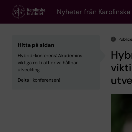
Skip
to
Nyheter från Karolinska 
main
content
Public
Hitta på sidan
Hyb
Hybrid-konferens: Akademins
viktiga roll i att driva hållbar
vikt
utveckling
utve
Delta i konferensen!