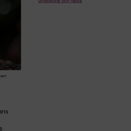
utveckling och hälsa
bart
mans
s