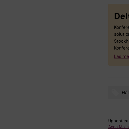
Del
Konfer
solutio
Stockh
Konfere
Läs me
Hål
Tags
Uppdatera
Anna Molin