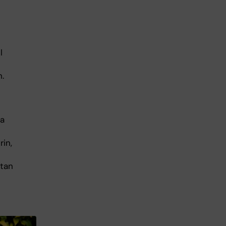
l
n.
ka
rin,
utan