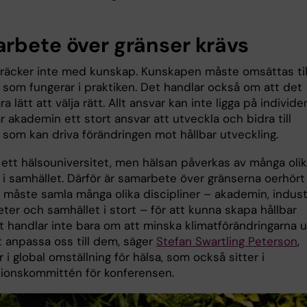
rbete över gränser krävs
räcker inte med kunskap. Kunskapen måste omsättas til
r som fungerar i praktiken. Det handlar också om att det
a lätt att välja rätt. Allt ansvar kan inte ligga på individe
r akademin ett stort ansvar att utveckla och bidra till
 som kan driva förändringen mot hållbar utveckling.
u ett hälsouniversitet, men hälsan påverkas av många oli
 i samhället. Därför är samarbete över gränserna oerhört
Vi måste samla många olika discipliner – akademin, indust
ter och samhället i stort – för att kunna skapa hållbar
et handlar inte bara om att minska klimatförändringarna 
t anpassa oss till dem, säger
Stefan Swartling Peterson
,
 i global omställning för hälsa, som också sitter i
tionskommittén för konferensen.