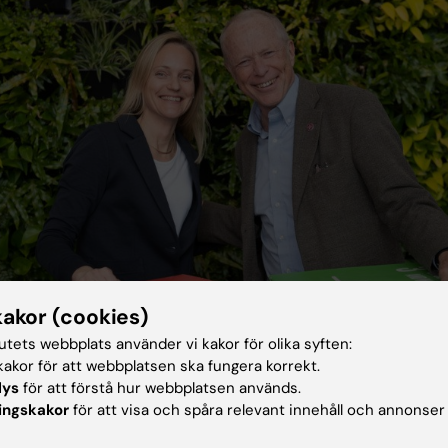
kakor (cookies)
tutets webbplats använder vi kakor för olika syften:
akor för att webbplatsen ska fungera korrekt.
lys
för att förstå hur webbplatsen används.
erna Hanna Karlsson och Stefan Swartling Peterson tror på samarbete över
ingskakor
för att visa och spåra relevant innehåll och annonser
rborn.