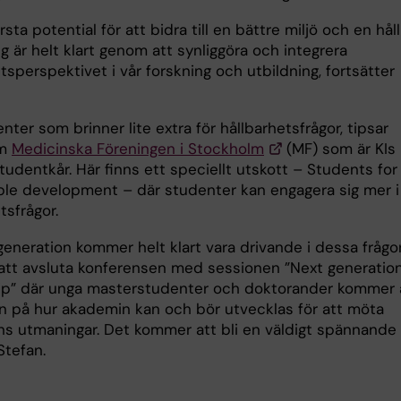
rsta potential för att bidra till en bättre miljö och en hål
g är helt klart genom att synliggöra och integrera
tsperspektivet i vår forskning och utbildning, fortsätter
nter som brinner lite extra för hållbarhetsfrågor, tipsar
om
Medicinska Föreningen i Stockholm
(MF) som är KIs
tudentkår. Här finns ett speciellt utskott – Students for
ble development – där studenter kan engagera sig mer i
tsfrågor.
eneration kommer helt klart vara drivande i dessa frågor
tt avsluta konferensen med sessionen ”Next generatio
ip” där unga masterstudenter och doktorander kommer 
yn på hur akademin kan och bör utvecklas för att möta
ns utmaningar. Det kommer att bli en väldigt spännande 
Stefan.