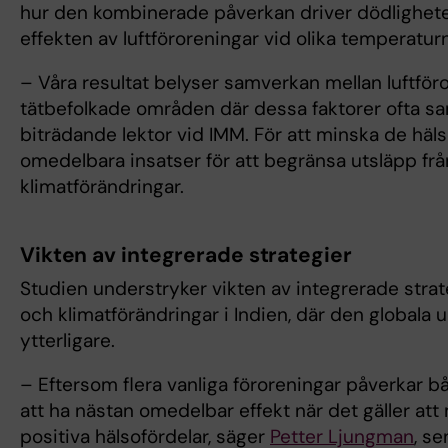
hur den kombinerade påverkan driver dödligheten
effekten av luftföroreningar vid olika temperatur
– Våra resultat belyser samverkan mellan luftföro
tätbefolkade områden där dessa faktorer ofta s
biträdande lektor vid IMM. För att minska de h
omedelbara insatser för att begränsa utsläpp från 
klimatförändringar.
Vikten av integrerade strategier
Studien understryker vikten av integrerade strate
och klimatförändringar i Indien, där den globala
ytterligare.
– Eftersom flera vanliga föroreningar påverkar b
att ha nästan omedelbar effekt när det gäller at
positiva hälsofördelar, säger
Petter Ljungman
, s