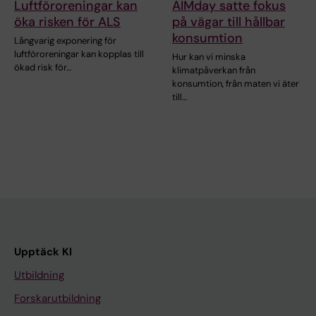
Luftföroreningar kan
AIMday satte fokus
öka risken för ALS
på vägar till hållbar
konsumtion
Långvarig exponering för
luftföroreningar kan kopplas till
Hur kan vi minska
ökad risk för…
klimatpåverkan från
konsumtion, från maten vi äter
till…
Upptäck KI
Utbildning
Forskarutbildning