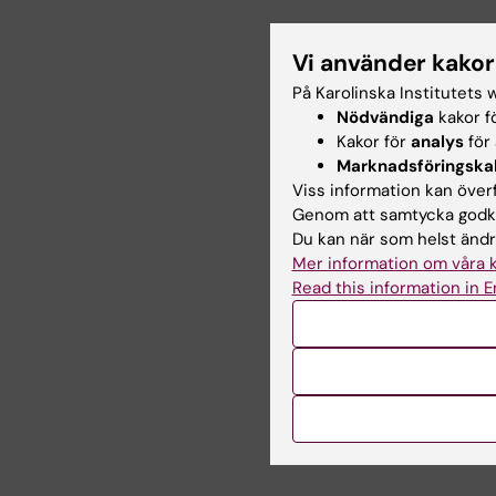
Vi använder kakor
På Karolinska Institutets 
Nödvändiga
kakor f
Kakor för
analys
för 
Marknadsföringska
Viss information kan överfö
Genom att samtycka godkä
Du kan när som helst ändra 
Mer information om våra 
Read this information in E