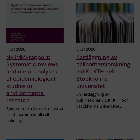
11 jun 2026
3 jun 2026
Ny IMM-rapport:
Kartläggning av
Systematic reviews
hållbarhetsforskning
and meta-analyses
vid KI, KTH och
of epidemiological
Stockholms
studies in
universitet
environmental
En kartläggning av
research
publikationer vid KI, KTH och
Stockholms universitet…
Systematiska översikter syftar
till att sammanställa all
befintlig…