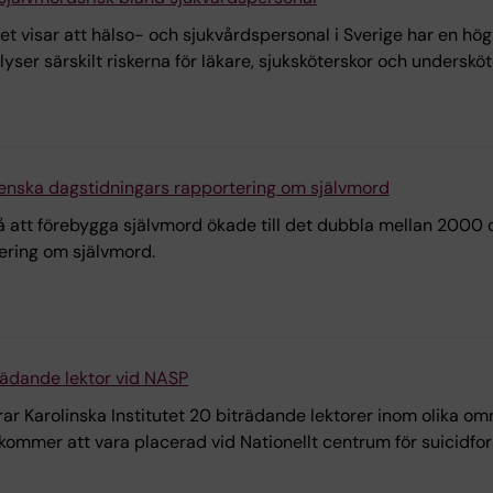
utet visar att hälso- och sjukvårdspersonal i Sverige har en h
ser särskilt riskerna för läkare, sjuksköterskor och undersköt
venska dagstidningars rapportering om självmord
 att förebygga självmord ökade till det dubbla mellan 2000 o
ering om självmord.
rädande lektor vid NASP
rar Karolinska Institutet 20 biträdande lektorer inom olika o
 kommer att vara placerad vid Nationellt centrum för suicidfo