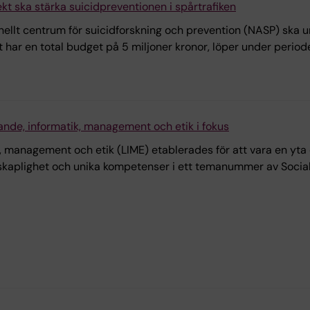
kt ska stärka suicidpreventionen i spårtrafiken
onellt centrum för suicidforskning och prevention (NASP) ska
t har en total budget på 5 miljoner kronor, löper under periode
ärande, informatik, management och etik i fokus
ik, management och etik (LIME) etablerades för att vara en yt
skaplighet och unika kompetenser i ett temanummer av Socialm