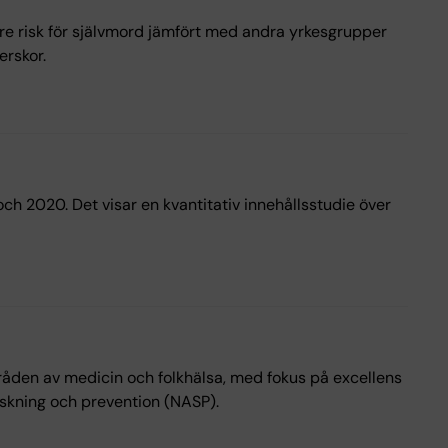
ögre risk för självmord jämfört med andra yrkesgrupper
erskor.
ch 2020. Det visar en kvantitativ innehållsstudie över
mråden av medicin och folkhälsa, med fokus på excellens
rskning och prevention (NASP).