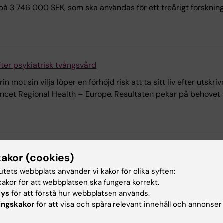
) på 3 746 000 SEK, som ska användas för ett treårigt forsknin
fter psykiatrisk tvångsvård
mot sin vilja löper en förhöjd risk att ta sitt liv efter utskriv
ancet Regional Health – Europe. Resultaten pekar på behovet a
inska självmord i tunnelbanan
kakor (cookies)
älvmord i transportsystemet i Sverige, varav ungefär 85 styc
tutets webbplats använder vi kakor för olika syften:
 rädda liv.
akor för att webbplatsen ska fungera korrekt.
lys
för att förstå hur webbplatsen används.
ingskakor
för att visa och spåra relevant innehåll och annonser