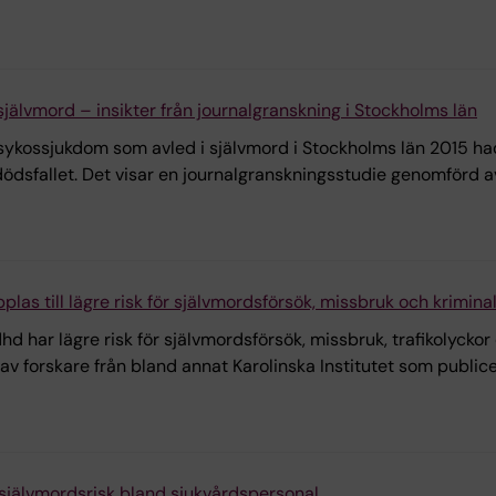
älvmord – insikter från journalgranskning i Stockholms län
sykossjukdom som avled i självmord i Stockholms län 2015 h
dödsfallet. Det visar en journalgranskningsstudie genomförd a
as till lägre risk för självmordsförsök, missbruk och kriminal
hd har lägre risk för självmordsförsök, missbruk, trafikolyck
av forskare från bland annat Karolinska Institutet som publice
 självmordsrisk bland sjukvårdspersonal