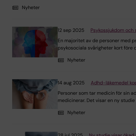
Nyheter
12 sep 2025
Psykossjukdom och sj
En majoritet av de personer med p
psykosociala svårigheter kort före 
Nyheter
14 aug 2025
Adhd-läkemedel koppl
Personer som tar medicin för sin ad
medicinerar. Det visar en ny studie 
Nyheter
28 jul 2025
Ny studie visar ökad