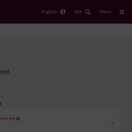
English
Sök
Meny
kord
d
forskning