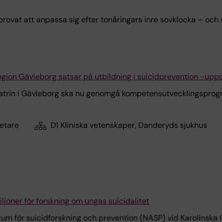
rovat att anpassa sig efter tonåringars inre sovklocka – och 
egion Gävleborg satsar på utbildning i suicidprevention -uppd
atrin i Gävleborg ska nu genomgå kompetensutvecklingsprogr
etare
D1 Kliniska vetenskaper, Danderyds sjukhus
iljoner för forskning om ungas suicidalitet
rum för suicidforskning och prevention (NASP) vid Karolinska I