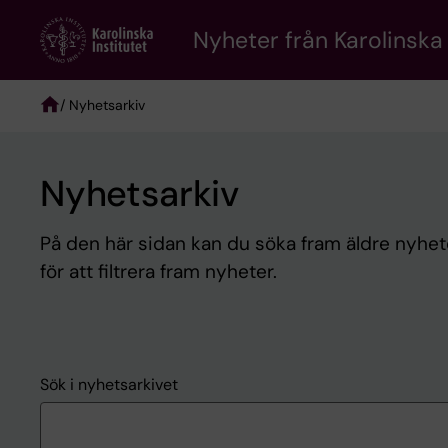
Skip
to
Nyheter från Karolinska 
main
content
/ Nyhetsarkiv
Breadcrumb
Nyhetsarkiv
På den här sidan kan du söka fram äldre nyheter
för att filtrera fram nyheter.
Sök i nyhetsarkivet