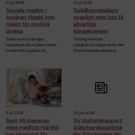
21 jul 2026
14 jul 2026
Sociala medier i
Spädbarnskollaps
tonåren ökade inte
ovanligt men kan få
risken för psykisk
allvarliga
ohälsa
konsekvenser
Tiden som tonåringar
Plötslig oväntad
spenderar på sociala medier
spädbarnskollaps under den
kunde inte kopplas till…
första levnadsveckan är…
2 jul 2026
25 jun 2026
Barn till mammor
Ny statistikrapport:
med medfött hjärtfel
Självmordsstatistik
har ökad risk för
för Stockholms län