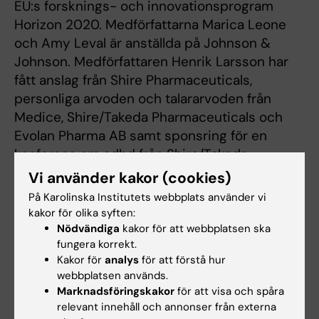
EU:s forsknings- och innovationsprogram
Horizon 2020. Medförfattarna Marica Leone
och Amy Leval är anställda på Johnson &
Johnson. Medförfattaren Henrik Larsson har
fått anslag från Shire Pharmaceuticals,
personliga arvoden och talararvoden från
Medice, Shire/Takeda Pharmaceuticals och
Evolan Pharma AB samt sponsring för en
konferens om adhd från Shire/Takeda
Pharmaceuticals och Evolan Pharma AB, allt
Vi använder kakor (cookies)
utanför den aktuella studien.
På Karolinska Institutets webbplats använder vi
kakor för olika syften:
Nödvändiga
kakor för att webbplatsen ska
Publikation
fungera korrekt.
Kakor för
analys
för att förstå hur
”Melatonin use and the risk of self-harm and
webbplatsen används.
unintentional injuries in youths with and
Marknadsföringskakor
för att visa och spåra
without psychiatric disorders”
. Marica
relevant innehåll och annonser från externa