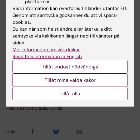
Leone, Ralf Kuja-Halkola, Tyra Lagerberg, Johan
plattformar.
Bjureberg, Agnieszka Butwicka, Zheng Chang,
Viss information kan överföras till länder utanför EU.
Genom att samtycka godkänner du att vi sparar
Henrik Larsson, Brian M. D’Onofrio, Amy Leval,
cookies.
Sarah E. Bergen.
The Journal of Child
Du kan när som helst ändra eller återkalla ditt
Psychology and Psychiatry,
online 23 mars
samtycke via kakikonen längst ned till vänster på
2023, doi: 10.1111/jcpp.13785.
sidan.
Mer information om våra kakor
Read this information in English
Läkemedel
Pediatrik
Psykiatri
Tillåt endast nödvändiga
Tags
Psykisk ohälsa
Suicidforskning
Tillåt mina valda kakor
Tillåt alla
Uppdaterad av:
Felicia Lindberg
2023-03-23
Dela