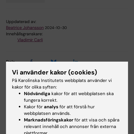
Tags
Uppdaterad av:
Beatrice Johansson
2024-10-30
Innehållsgranskare:
Vladimir Carli
Dela
Vi använder kakor (cookies)
På Karolinska Institutets webbplats använder vi
kakor för olika syften:
Relaterade artiklar
Nödvändiga
kakor för att webbplatsen ska
fungera korrekt.
Kakor för
analys
för att förstå hur
webbplatsen används.
Marknadsföringskakor
för att visa och spåra
relevant innehåll och annonser från externa
plattformar.