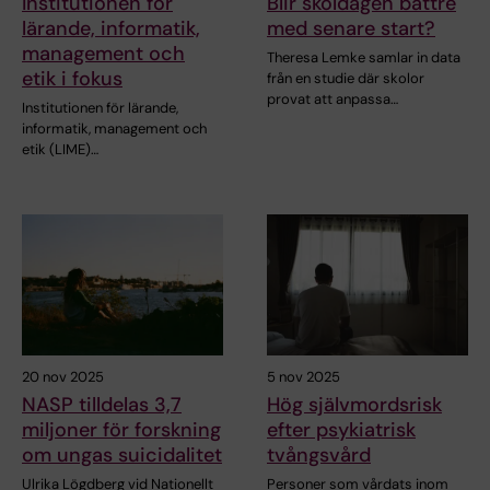
Institutionen för
Blir skoldagen bättre
lärande, informatik,
med senare start?
management och
Theresa Lemke samlar in data
etik i fokus
från en studie där skolor
provat att anpassa…
Institutionen för lärande,
informatik, management och
etik (LIME)…
20 nov 2025
5 nov 2025
NASP tilldelas 3,7
Hög självmordsrisk
miljoner för forskning
efter psykiatrisk
om ungas suicidalitet
tvångsvård
Ulrika Lögdberg vid Nationellt
Personer som vårdats inom