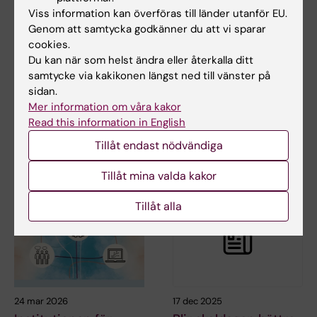
Viss information kan överföras till länder utanför EU.
25 jun 2026
22 maj 2026
Genom att samtycka godkänner du att vi sparar
Ny statistikrapport:
Nytt
cookies.
Självmordsstatistik
forskningsprojekt ska
Du kan när som helst ändra eller återkalla ditt
för Stockholms län
stärka
samtycke via kakikonen längst ned till vänster på
2010–2024
suicidpreventionen i
sidan.
Mer information om våra kakor
spårtrafiken
Nationellt centrum för
Read this information in English
suicidforskning och prevention
Ett nytt forskningsprojekt vid
(NASP) har…
Nationellt centrum för
Tillåt endast nödvändiga
suicidforskning och…
Tillåt mina valda kakor
Tillåt alla
24 mar 2026
17 dec 2025