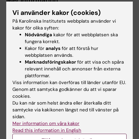
Mer information
På
NASP:s statistiksidor
kan du ta del av
Vi använder kakor (cookies)
självmordsstatistiken för Sverige, Sveriges län
På Karolinska Institutets webbplats använder vi
och Stockholms län under 2023 i detalj.
kakor för olika syften:
Nödvändiga
kakor för att webbplatsen ska
Arbetar du för en region eller kommun och
fungera korrekt.
önskar att få hjälp med framtagning och
Kakor för
analys
för att förstå hur
webbplatsen används.
tolkning av statistik?
Kontakta oss
så hjälper vi
Marknadsföringskakor
för att visa och spåra
dig.
relevant innehåll och annonser från externa
plattformar.
Viss information kan överföras till länder utanför EU.
Statistik
Suicidforskning
Genom att samtycka godkänner du att vi sparar
Tags
cookies.
Du kan när som helst ändra eller återkalla ditt
samtycke via kakikonen längst ned till vänster på
Uppdaterad av:
sidan.
Beatrice Johansson
2024-07-05
Mer information om våra kakor
Innehållsgranskare:
Read this information in English
Gergö Hadlaczky