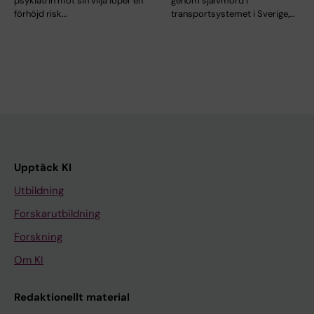
psykiatrin mot sin vilja löper en
genom självmord i
förhöjd risk…
transportsystemet i Sverige,…
Upptäck KI
Utbildning
Forskarutbildning
Forskning
Om KI
Redaktionellt material