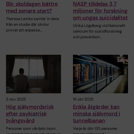
Blir skoldagen bättre
NASP tilldelas 3,7
med senare start?
miljoner för forskning
om ungas suicidalitet
Theresa Lemke samlar in data
från en studie där skolor
Ulrika Lögdberg vid Nationellt
provat att anpassa…
centrum för suicidforskning
och prevention…
5 nov 2025
16 okt 2025
Hög självmordsrisk
Enkla åtgärder kan
efter psykiatrisk
minska självmord i
tvångsvård
tunnelbanan
Personer som vårdats inom
Varje år dör 135 personer