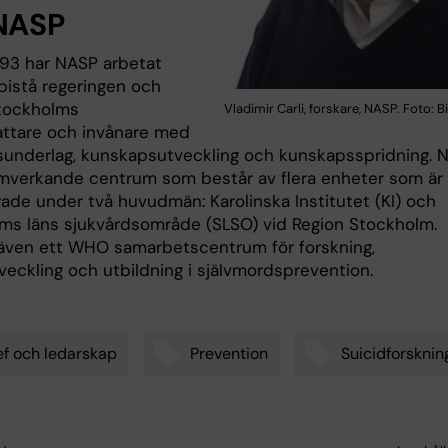
NASP
93 har NASP arbetat
bistå regeringen och
tockholms
Vladimir Carli, forskare, NASP. Foto: 
attare och invånare med
underlag, kunskapsutveckling och kunskapsspridning. 
amverkande centrum som består av flera enheter som är
rade under två huvudmän: Karolinska Institutet (KI) och
ms läns sjukvårdsområde (SLSO) vid Region Stockholm.
även ett WHO samarbetscentrum för forskning,
eckling och utbildning i självmordsprevention.
f och ledarskap
Prevention
Suicidforsknin