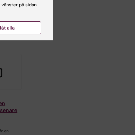
l vänster på sidan.
ik,
 etik
llåt alla
gen
 senare
ån en