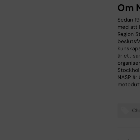
Om 
Sedan 19
med att 
Region S
beslutsf
kunskaps
är ett s
organise
Stockhol
NASP är 
metodutv
Che
Tags