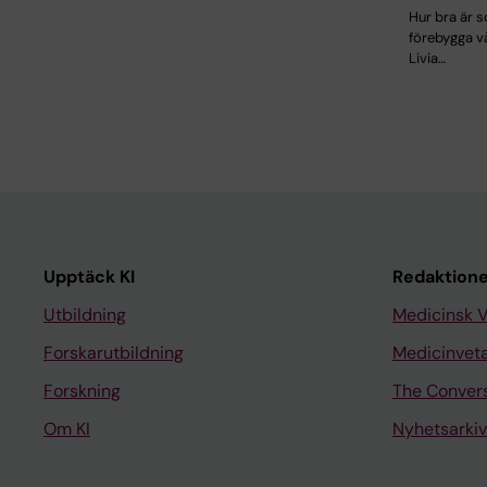
Hur bra är s
förebygga v
Livia…
Upptäck KI
Redaktione
Utbildning
Medicinsk 
Forskarutbildning
Medicinvet
Forskning
The Conver
Om KI
Nyhetsarkiv