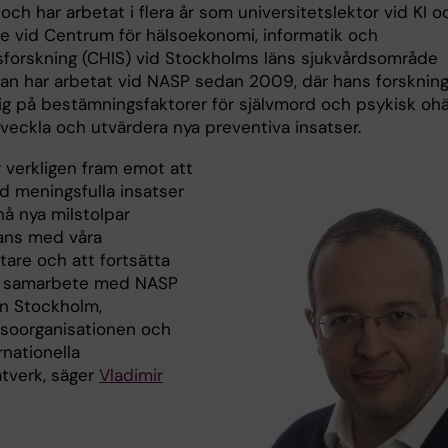
 och har arbetat i flera år som universitetslektor vid KI o
re vid Centrum för hälsoekonomi, informatik och
sforskning (CHIS) vid Stockholms läns sjukvårdsområde
Han har arbetat vid NASP sedan 2009, där hans forskning
sig på bestämningsfaktorer för självmord och psykisk ohä
tveckla och utvärdera nya preventiva insatser.
r verkligen fram emot att
d meningsfulla insatser
å nya milstolpar
ans med våra
are och att fortsätta
a samarbete med NASP
on Stockholm,
lsoorganisationen och
rnationella
ätverk, säger
Vladimir