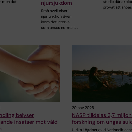
 – men det
studie där skolo
njursjukdom
provat att anpa
Små avvikelser i
njurfunktion, även
inom det intervall
som anses normalt,…
5
20 nov 2025
dling belyser
NASP tilldelas 3,7 miljon
ande insatser mot våld
forskning om ungas suic
n
Ulrika Lögdberg vid Nationellt cen