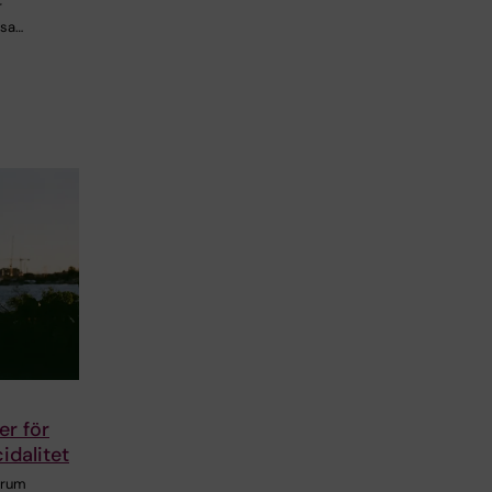
r
ssa…
er för
idalitet
trum