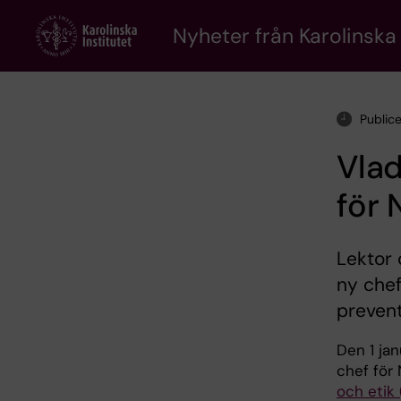
Skip
to
Nyheter från Karolinska 
main
content
Public
Vlad
för 
Lektor 
ny chef
prevent
Den 1 jan
chef för
och etik 