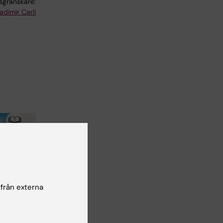
lsgranskare:
adimir Carli
 från externa
n för
ormatik,
t och