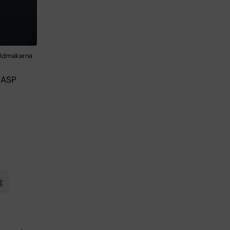
Bildmakarna
NASP
g