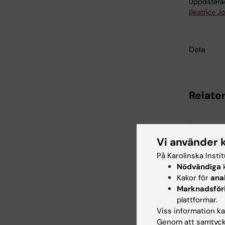
Uppdatera
Beatrice J
Dela
Relater
Vi använder 
På Karolinska Insti
Nödvändiga
k
Kakor för
ana
25 jun 2026
Marknadsför
Ny stati
plattformar.
Självmor
Viss information kan
för Stoc
Genom att samtycka