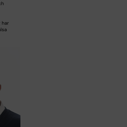
ch
 har
lsa