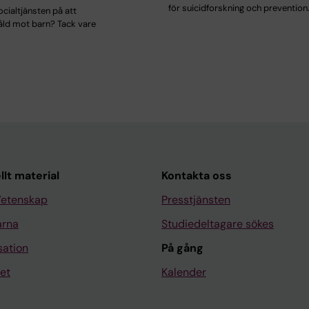
för suicidforskning och prevention
ocialtjänsten på att
åld mot barn? Tack vare
llt material
Kontakta oss
Vetenskap
Presstjänsten
arna
Studiedeltagare sökes
sation
På gång
et
Kalender