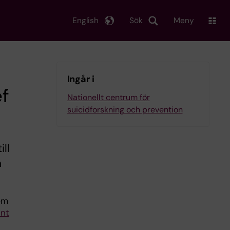
English
Sök
Meny
Ingår i
ef
Nationellt centrum för
suicidforskning och prevention
ill
h
som
ent