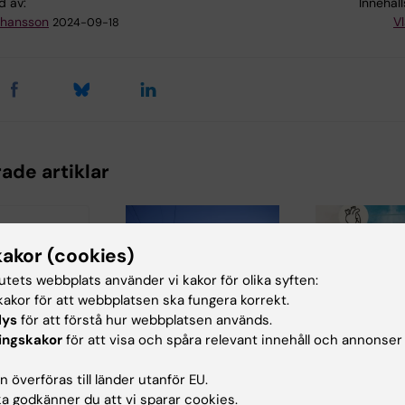
d av:
Innehål
ohansson
Vl
2024-09-18
ade artiklar
kakor (cookies)
tutets webbplats använder vi kakor för olika syften:
akor för att webbplatsen ska fungera korrekt.
lys
för att förstå hur webbplatsen används.
22 maj 2026
24 mar 2026
ingskakor
för att visa och spåra relevant innehåll och annonser
stikrapport:
Nytt
Institutione
dsstatistik
forskningsprojekt
lärande, inf
 överföras till länder utanför EU.
kholms län
ska stärka
managemen
 godkänner du att vi sparar cookies.