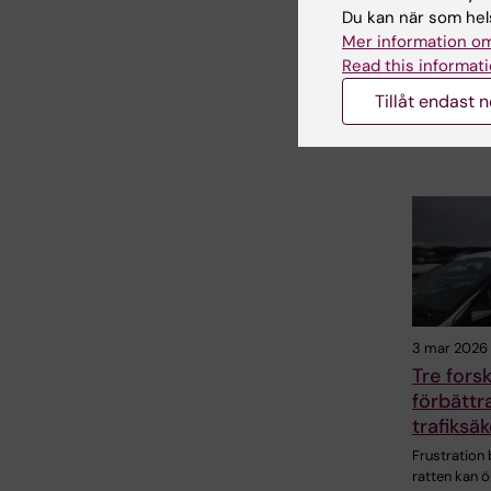
2010–2
Du kan när som hels
Mer information om
Nationellt c
suicidforsk
Read this informati
prevention 
Tillåt endast 
har…
3 mar 2026
Tre fors
förbättr
trafiksä
Frustration
ratten kan ö