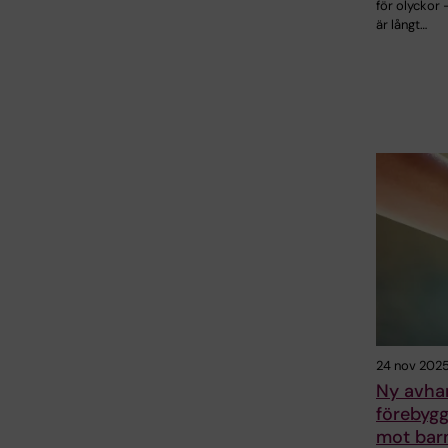
för olyckor
är långt…
24 nov 202
Ny avhan
förebygg
mot bar