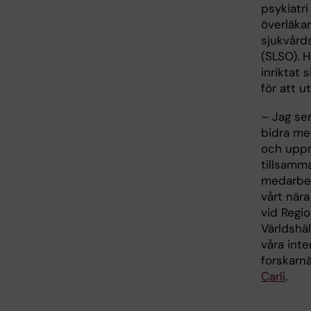
psykiatri
överläka
sjukvård
(SLSO). 
inriktat 
för att u
– Jag se
bidra me
och uppn
tillsamm
medarbet
vårt när
vid Regi
Världshä
våra inte
forskarn
Carli
.