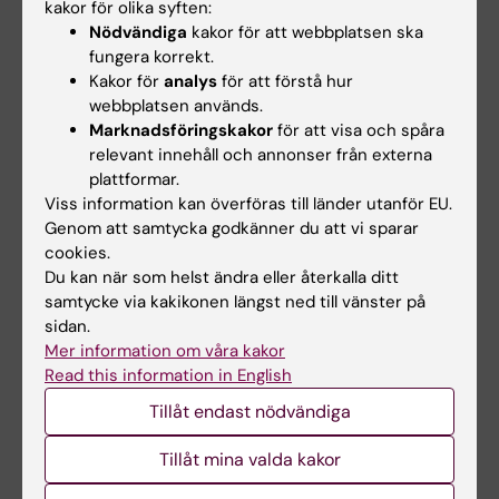
kakor för olika syften:
sätt nu
Matthew Hunt vid Karolinska
Nödvändiga
kakor för att webbplatsen ska
Institutet är en av mottagarna
Prinka Singh skulle uppmuntra
fungera korrekt.
av IBSA…
alla som är intresserade av
Kakor för
analys
för att förstå hur
folkhälsa,…
webbplatsen används.
Marknadsföringskakor
för att visa och spåra
relevant innehåll och annonser från externa
plattformar.
Viss information kan överföras till länder utanför EU.
Genom att samtycka godkänner du att vi sparar
cookies.
Du kan när som helst ändra eller återkalla ditt
samtycke via kakikonen längst ned till vänster på
25 jun 2026
1 jun 2026
sidan.
Ny statistikrapport:
Samverkan, lärande
Mer information om våra kakor
Självmordsstatistik
och utveckling under
Read this information in English
för Stockholms län
CURIOUS-besök vid
Tillåt endast nödvändiga
2010–2024
GPH
Nationellt centrum för
I slutet av maj stod
Tillåt mina valda kakor
suicidforskning och prevention
institutionen för global
(NASP) har…
folkhälsa värd för ett besök…