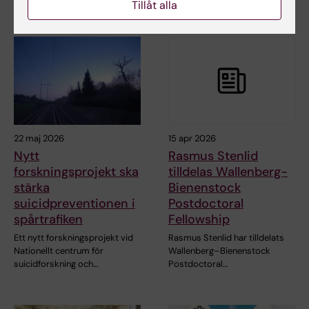
Tillåt alla
22 maj 2026
15 apr 2026
Nytt
Rasmus Stenlid
forskningsprojekt ska
tilldelas Wallenberg-
stärka
Bienenstock
suicidpreventionen i
Postdoctoral
spårtrafiken
Fellowship
Ett nytt forskningsprojekt vid
Rasmus Stenlid har tilldelats
Nationellt centrum för
Wallenberg–Bienenstock
suicidforskning och…
Postdoctoral…