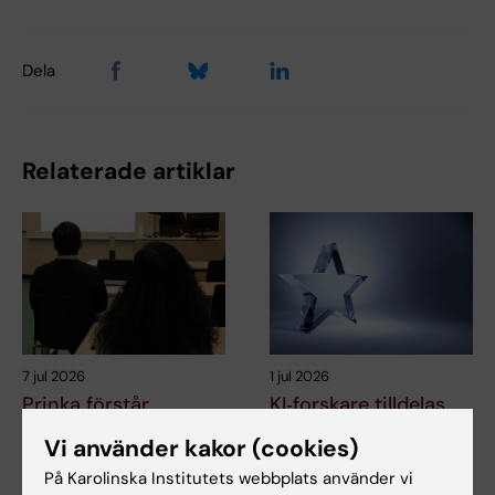
Dela
Relaterade artiklar
7 jul 2026
1 jul 2026
Prinka förstår
KI‑forskare tilldelas
hälsokriser på ett
internationellt
Vi använder kakor (cookies)
mer sammankopplat
stipendium för
och systembsaserat
melanomforskning
På Karolinska Institutets webbplats använder vi