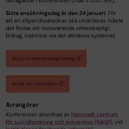
deltagande i konferensen (max 5 000 SEK).
Sista ansökningsdag är den 24 januari
. För
att en stipendieansökan ska utvärderas måste
det finnas ett motsvarande vetenskapligt
bidrag, inskickat via det allmänna systemet.
Skicka in vetenskapligt bidrag
Ansök om stipendium
Arrangörer
Konferensen anordnas av
Nationellt centrum
för suicidforskning och prevention (NASP)
, vid