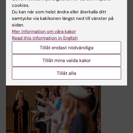
cookies.
Studenter nöjda med sin utbildning på KI - och redo för
Du kan när som helst ändra eller återkalla ditt
yrkeslivet vid examen
samtycke via kakikonen längst ned till vänster på
Resultatet av den senaste examensenkäten läsåret 23/24
sidan.
visar att studenter vid KI generellt är nöjda med sin
Mer information om våra kakor
utbildning och känner sig förberedda på kommande
Read this information in English
yrkesliv. Studenternas svar i de öppna frågorna ger viktiga
Tillåt endast nödvändiga
perspektiv och idéer till utvecklingen av utbildningen.
Tillåt mina valda kakor
Nyheter
Tillåt alla