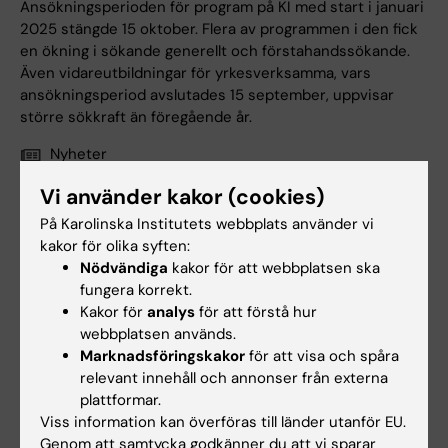
Ansökningsperioden för program på KI med start i januari
2025 stängde 15 oktober. Flera av programmen i den fick
en ökning i sökande generellt och förstahandssökande.
Även vidareutbildningar för yrkesverksamma, vars
ansökningsperiod avslutades 15 september, uppvisar
större sökkraft än föregående år.
Nyheter
Vi använder kakor (cookies)
På Karolinska Institutets webbplats använder vi
kakor för olika syften:
Nödvändiga
kakor för att webbplatsen ska
fungera korrekt.
Kakor för
analys
för att förstå hur
webbplatsen används.
Marknadsföringskakor
för att visa och spåra
relevant innehåll och annonser från externa
plattformar.
Viss information kan överföras till länder utanför EU.
16 okt 2024
Genom att samtycka godkänner du att vi sparar