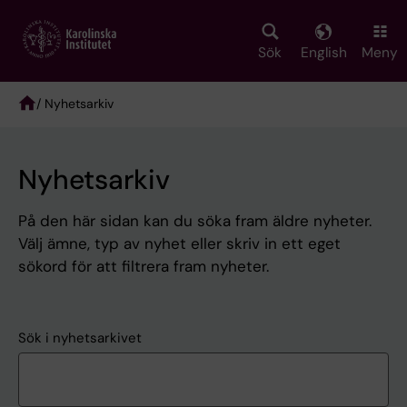
Skip
to
main
Sök
English
Meny
content
/ Nyhetsarkiv
Breadcrumb
Nyhetsarkiv
På den här sidan kan du söka fram äldre nyheter.
Välj ämne, typ av nyhet eller skriv in ett eget
sökord för att filtrera fram nyheter.
Sök i nyhetsarkivet