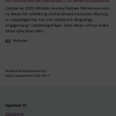
Möt Annika Östman Wernerson – ny dekan för utbildning
​I början av 2015 tillträder Annika Östman Wernerson som
ny dekan för utbildning vid Karolinska Institutet. Med sig
in i uppdraget har hon sitt starka och långvariga
engagemang i utbildningsfrågor. Som dekan vill hon bidra
till att lyfta lärarrollen.
Nyheter
Redaktör:
KI webbförvaltning
Sidan uppdaterad:
2026-06-11
Upptäck KI
Utbildning