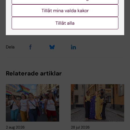
Tillåt mina valda kakor
Uppdaterad av:
Tillåt alla
Webb Admin
2017-09-16
Dela
Relaterade artiklar
2 aug 2026
28 jul 2026