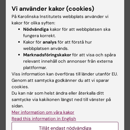
Vi använder kakor (cookies)
På Karolinska Institutets webbplats använder vi
Länkar
kakor för olika syften:
Nödvändiga
kakor för att webbplatsen ska
Carl-Fredrik Wahlgren blir ny vicedekan
fungera korrekt.
Kakor för
analys
för att förstå hur
Stora konsekvenser för utbildning och forskning
webbplatsen används.
när Karolinska Universitetssjukhuset får färre
Marknadsföringskakor
för att visa och spåra
patienter
relevant innehåll och annonser från externa
plattformar.
Viss information kan överföras till länder utanför EU.
Informationsmötena
Genom att samtycka godkänner du att vi sparar
cookies.
Samverkan mellan KI och hälso- och sjukvård
Du kan när som helst ändra eller återkalla ditt
samtycke via kakikonen längst ned till vänster på
sidan.
Mer information om våra kakor
Hälso- och sjukvård
Samverkan
Tags
Read this information in English
Utbildningsprogram
Klinisk forskning
Tillåt endast nödvändiga