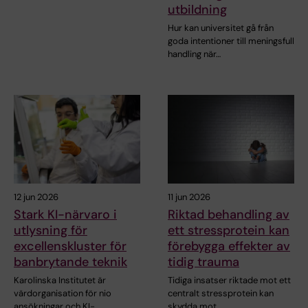
utbildning
Hur kan universitet gå från
goda intentioner till meningsfull
handling när…
12 jun 2026
11 jun 2026
Stark KI-närvaro i
Riktad behandling av
utlysning för
ett stressprotein kan
excellenskluster för
förebygga effekter av
banbrytande teknik
tidig trauma
Karolinska Institutet är
Tidiga insatser riktade mot ett
värdorganisation för nio
centralt stressprotein kan
ansökningar och KI-…
skydda mot…