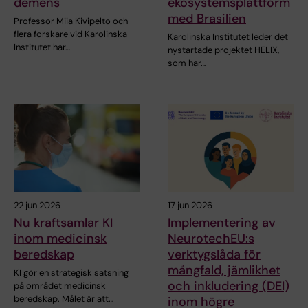
demens
ekosystemsplattform
med Brasilien
Professor Miia Kivipelto och
flera forskare vid Karolinska
Karolinska Institutet leder det
Institutet har…
nystartade projektet HELIX,
som har…
22 jun 2026
17 jun 2026
Nu kraftsamlar KI
Implementering av
inom medicinsk
NeurotechEU:s
beredskap
verktygslåda för
mångfald, jämlikhet
KI gör en strategisk satsning
och inkludering (DEI)
på området medicinsk
beredskap. Målet är att…
inom högre