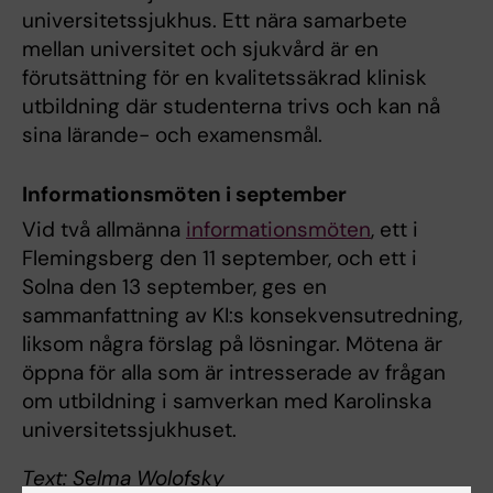
universitetssjukhus. Ett nära samarbete
mellan universitet och sjukvård är en
förutsättning för en kvalitetssäkrad klinisk
utbildning där studenterna trivs och kan nå
sina lärande- och examensmål.
Informationsmöten i september
Vid två allmänna
informationsmöten
, ett i
Flemingsberg den 11 september, och ett i
Solna den 13 september, ges en
sammanfattning av KI:s konsekvensutredning,
liksom några förslag på lösningar. Mötena är
öppna för alla som är intresserade av frågan
om utbildning i samverkan med Karolinska
universitetssjukhuset.
Text: Selma Wolofsky