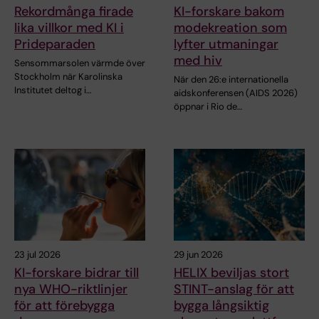
Rekordmånga firade
KI-forskare bakom
lika villkor med KI i
modekreation som
Prideparaden
lyfter utmaningar
med hiv
Sensommarsolen värmde över
Stockholm när Karolinska
När den 26:e internationella
Institutet deltog i…
aidskonferensen (AIDS 2026)
öppnar i Rio de…
23 jul 2026
29 jun 2026
KI-forskare bidrar till
HELIX beviljas stort
nya WHO-riktlinjer
STINT-anslag för att
för att förebygga
bygga långsiktig