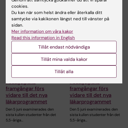
Genom att samtycka godkänner du att vi sparar
Den snabba utvecklingen av AI
När Gottfrid Rehnman och
cookies.
inom medicinsk forskning ökar
hans kursare på det 5,5-åriga
Du kan när som helst ändra eller återkalla ditt
behovet av…
läkarprogrammet går…
samtycke via kakikonen längst ned till vänster på
sidan.
Mer information om våra kakor
Read this information in English
Tillåt endast nödvändiga
Tillåt mina valda kakor
Tillåt alla
17 jun 2026
17 jun 2026
Pedagogiska
Pedagogiska
framgångar förs
framgångar förs
vidare till det nya
vidare till det nya
läkarprogrammet
läkarprogrammet
Den 5 juni examinerades den
Den 5 juni examinerades den
sista kullen studenter från det
sista kullen studenter från det
5,5-åriga…
5,5-åriga…