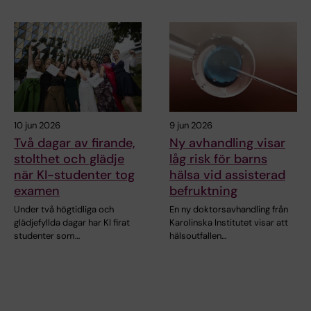
10 jun 2026
9 jun 2026
Två dagar av firande,
Ny avhandling visar
stolthet och glädje
låg risk för barns
när KI-studenter tog
hälsa vid assisterad
examen
befruktning
Under två högtidliga och
En ny doktorsavhandling från
glädjefyllda dagar har KI firat
Karolinska Institutet visar att
studenter som…
hälsoutfallen…