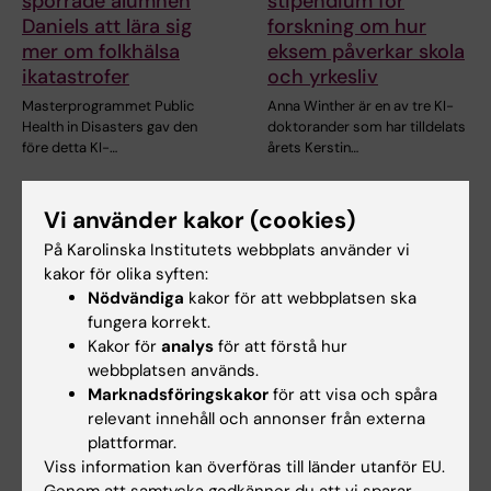
sporrade alumnen
stipendium för
Daniels att lära sig
forskning om hur
mer om folkhälsa
eksem påverkar skola
ikatastrofer
och yrkesliv
Masterprogrammet Public
Anna Winther är en av tre KI-
Health in Disasters gav den
doktorander som har tilldelats
före detta KI-…
årets Kerstin…
Vi använder kakor (cookies)
På Karolinska Institutets webbplats använder vi
kakor för olika syften:
Nödvändiga
kakor för att webbplatsen ska
fungera korrekt.
Kakor för
analys
för att förstå hur
webbplatsen används.
29 jun 2026
17 jun 2026
Marknadsföringskakor
för att visa och spåra
Nytt AI-nätverk ska
Nu går "sista kullen"
relevant innehåll och annonser från externa
stärka stödet till KI-
från gamla
plattformar.
anställda och
läkarprogrammet ut i
Viss information kan överföras till länder utanför EU.
studenter
yrkeslivet