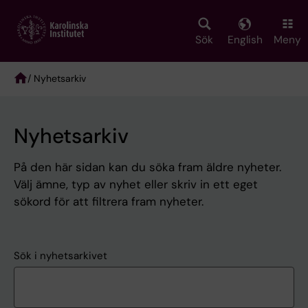
Skip
to
main
Sök
English
Meny
content
/ Nyhetsarkiv
Breadcrumb
Nyhetsarkiv
På den här sidan kan du söka fram äldre nyheter.
Välj ämne, typ av nyhet eller skriv in ett eget
sökord för att filtrera fram nyheter.
Sök i nyhetsarkivet