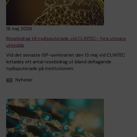
18 maj 2026
Resebidrag till nydisputerade vid CLINTEC– fyra vinnare
utsedda
Vid det senaste ISP-seminariet den 13 maj vid CLINTEC
lottades ett antal resebidrag ut bland deltagande
nydisputerade på institutionen.
Nyheter