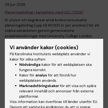
29 jun 2026
Planeringsbidrag i samarbete med UCL (2026)
KI utlyser ett begränsat antal konkurrensutsatta
planeringsbidrag (upp till 40 000 kr per ansökan) för att
stärka samarbeten genom gemensamma
projektansökningar med University College London.
Nyheter
Målgrupp:
Medarbetare
Vi använder kakor (cookies)
På Karolinska Institutets webbplats använder vi
kakor för olika syften:
Nödvändiga
kakor för att webbplatsen ska
fungera korrekt.
Kakor för
analys
för att förstå hur
webbplatsen används.
Marknadsföringskakor
för att visa och spåra
relevant innehåll och annonser från externa
plattformar.
Viss information kan överföras till länder utanför EU.
29 jun 2026
Genom att samtycka godkänner du att vi sparar