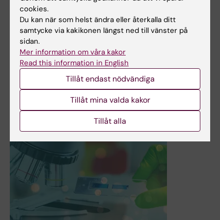
cookies.
HELIX beviljas stort STINT-anslag för att bygga långsiktig
Du kan när som helst ändra eller återkalla ditt
ekosystemsplattform med Brasilien
samtycke via kakikonen längst ned till vänster på
Karolinska Institutet leder det nystartade projektet HELIX,
sidan.
som har beviljats tio miljoner kronor från STINT för att
Mer information om våra kakor
etablera en långsiktig och skalbar forsknings- och
Read this information in English
samverkansplattform mellan Sverige och Brasilien inom
Tillåt endast nödvändiga
life science och hälsa.
Nyheter
Tillåt mina valda kakor
Tillåt alla