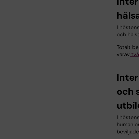
Inte
häls
I höstens
och häls
Totalt b
varav
två
Inte
och 
utbi
I höstens
humanior
beviljad