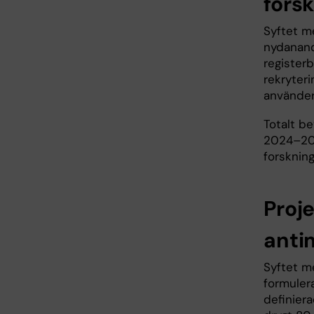
fors
Syftet m
nydanand
registerb
rekryter
använder
Totalt be
2024–20
forskning
Proj
antim
Syftet me
formuler
definiera