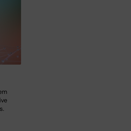
dem
ive
s.