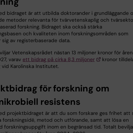
kning
ed bidraget är att utbilda doktorander i grundläggande 
e metoder relevanta för tvärvetenskaplig och tvärsektor
aserad forskning. Bidraget ska också stärka
ingsbasen och kvaliteten inom forskningsområden som
 sig av registerbaserade data.
viljar Vetenskapsrådet nästan 13 miljoner kronor för åren
27, varav
ett bidrag på cirka 8,3 miljoner
kronor tilldel
 vid Karolinska Institutet.
ektbidrag för forskning om
ikrobiell resistens
d projektbidraget är att du som forskare ges frihet att s
a forskningsidé, metod och utförande, samt att lösa en
d forskningsuppgift inom en begränsad tid. Totalt bevilja