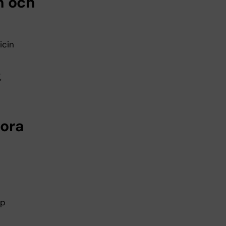
n och
icin
,
iora
ap