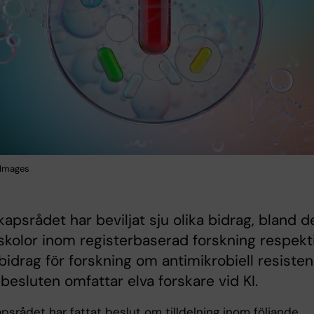
 Images
apsrådet har beviljat sju olika bidrag, bland 
skolor inom registerbaserad forskning respekt
bidrag för forskning om antimikrobiell resisten
besluten omfattar elva forskare vid KI.
psrådet har fattat beslut om tilldelning inom följande