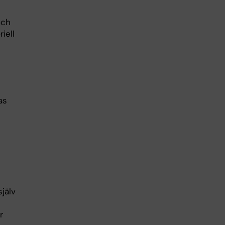
och
iell
as
jälv
r