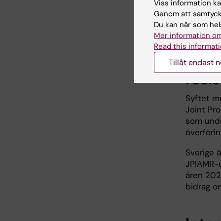
Viss information kan
Genom att samtycka
Du kan när som hels
Proje
Mer information om
Read this informati
sama
Tillåt endast 
resi
Syftet m
Joint Pr
som unde
överförin
Sverige 
JPIAMR-ut
åren 202
bidrag om