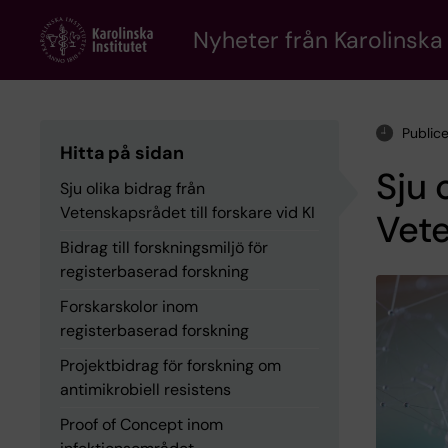
Skip
to
Nyheter från Karolinska 
main
content
Public
Hitta på sidan
Sju 
Sju olika bidrag från
Vetenskapsrådet till forskare vid KI
Vete
Bidrag till forskningsmiljö för
registerbaserad forskning
Forskarskolor inom
registerbaserad forskning
Projektbidrag för forskning om
antimikrobiell resistens
Proof of Concept inom