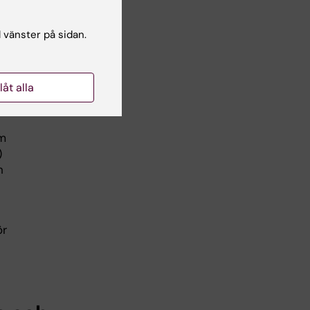
l vänster på sidan.
llåt alla
om
)
h
ör