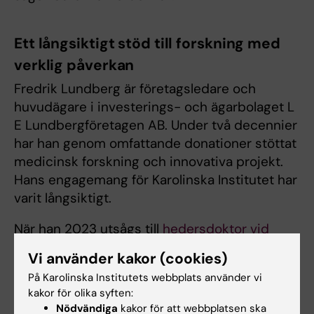
Ett långsiktigt stöd till forskning med
verklig påverkan
Fredrik Lundberg är företagsledare och
huvudägare i investerings- och ägarbolaget L
E Lundbergföretagen AB. Under två decennier
har han genom omfattande donationer stöttat
medicinsk forskning och innovativa projekt.
Hans engagemang för Karolinska Institutet har
varit långsiktigt.
När han 2023 utsågs till
hedersdoktor vid
Karolinska Institutet
betonade han vikten av
Vi använder kakor (cookies)
forskning som konkret förbättrar människors
På Karolinska Institutets webbplats använder vi
liv.
kakor för olika syften:
Nödvändiga
kakor för att webbplatsen ska