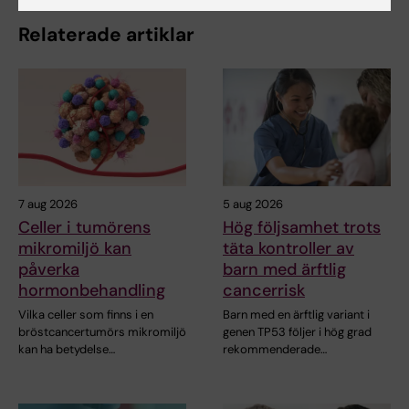
Relaterade artiklar
7 aug 2026
5 aug 2026
Celler i tumörens
Hög följsamhet trots
mikromiljö kan
täta kontroller av
påverka
barn med ärftlig
hormonbehandling
cancerrisk
Vilka celler som finns i en
Barn med en ärftlig variant i
bröstcancertumörs mikromiljö
genen TP53 följer i hög grad
kan ha betydelse…
rekommenderade…