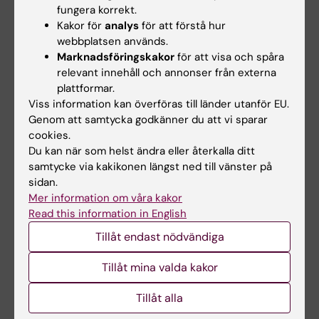
– Det känns mycket stimulerande och
fungera korrekt.
meningsfullt att stödja duktiga och
Kakor för
analys
för att förstå hur
meriterade forskare inom cancerområdet. Jag
webbplatsen används.
kommer med stort intresse att följa deras
Marknadsföringskakor
för att visa och spåra
relevant innehåll och annonser från externa
arbete, säger Fredrik Lundberg.
plattformar.
Viss information kan överföras till länder utanför EU.
Genom att samtycka godkänner du att vi sparar
Donation
Finansiering
Cancer och onkologi
cookies.
Tags
Du kan när som helst ändra eller återkalla ditt
Mag- och tarmsjukdomar
samtycke via kakikonen längst ned till vänster på
sidan.
Mer information om våra kakor
Read this information in English
Uppdaterad av:
Anne Hammarskjöld
2025-10-07
Tillåt endast nödvändiga
Tillåt mina valda kakor
Dela
Tillåt alla