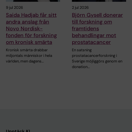
9 jul 2026
2 jul 2026
Saida Hadjab får sitt
Björn Gysell donerar
andra anslag från
till forskning om
Novo Nordisk-
framtidens
fonden för forskning
behandlingar mot
om kronisk smärta
prostatacancer
Kronisk smärta drabbar
En satsning
miljontals människor i hela
prostatacancerforskning i
världen, men dagens…
Sverige möjliggörs genom en
donation…
Upptäck KI