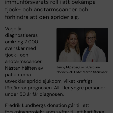
immunförsvarets roll i att bekämpa
tjock- och ändtarmscancer och
förhindra att den sprider sig.
Varje år
diagnostiseras
omkring 7 000
svenskar med
tjock- och
ändtarmscancer.
Nästan hälften av
Jenny Mjösberg och Caroline
Nordenvall. Foto: Martin Stenmark
patienterna
utvecklar spridd sjukdom, vilket kraftigt
försämrar prognosen. Allt fler yngre personer
under 50 år får diagnosen.
Fredrik Lundbergs donation går till ett
forskningsprojekt som syftar till att kartlägga