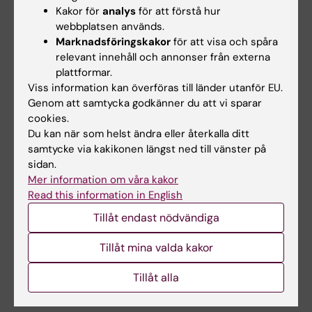
Kakor för
analys
för att förstå hur
Alzheimers sjukdom
Demens
webbplatsen används.
Marknadsföringskakor
för att visa och spåra
relevant innehåll och annonser från externa
plattformar.
Uppdaterad av:
Viss information kan överföras till länder utanför EU.
Anne Hammarskjöld
2024-12-13
Genom att samtycka godkänner du att vi sparar
cookies.
Du kan när som helst ändra eller återkalla ditt
Dela
samtycke via kakikonen längst ned till vänster på
sidan.
Mer information om våra kakor
Read this information in English
Relaterat
Tillåt endast nödvändiga
Pressmeddelande från Mats Paulssonstiftelserna
Tillåt mina valda kakor
Tema: Demens och Alzheimers sjukdom
Tillåt alla