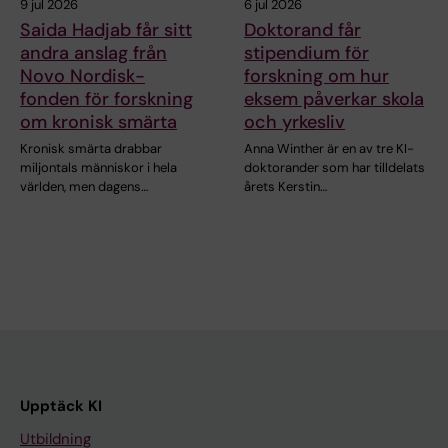
9 jul 2026
6 jul 2026
Saida Hadjab får sitt
Doktorand får
andra anslag från
stipendium för
Novo Nordisk-
forskning om hur
fonden för forskning
eksem påverkar skola
om kronisk smärta
och yrkesliv
Kronisk smärta drabbar
Anna Winther är en av tre KI-
miljontals människor i hela
doktorander som har tilldelats
världen, men dagens…
årets Kerstin…
Upptäck KI
Utbildning