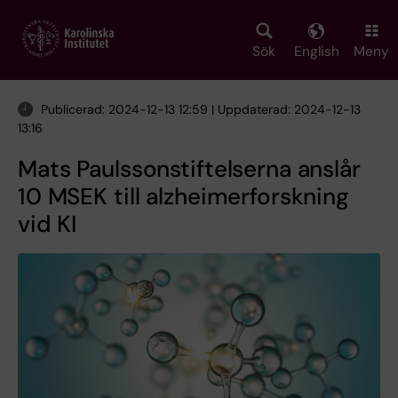
Skip
to
main
Sök
English
Meny
content
Publicerad: 2024-12-13 12:59 | Uppdaterad: 2024-12-13
13:16
Mats Paulssonstiftelserna anslår
10 MSEK till alzheimerforskning
vid KI