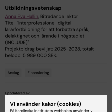
Utbildningsvetenskap
Anna Eva Hallin
, Biträdande lektor
Titel: "Interprofessionell digital
lärarfortbildning för att förbättra språk,
delaktighet och lärande i högstadiet
(INCLUDE)"
Projektbidrag beviljat: 2025-2028, totalt
belopp: 5 989 000 SEK.
Anslag
Finansiering
Tags
Uppdaterad av:
Anne Hammarskjöld
2024-11-14
Vi använder kakor (cookies)
På Karolinska Institutets webbplats använder vi