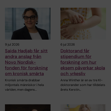
9 jul 2026
6 jul 2026
Saida Hadjab får sitt
Doktorand får
andra anslag från
stipendium för
Novo Nordisk-
forskning om hur
fonden för forskning
eksem påverkar skola
om kronisk smärta
och yrkesliv
Kronisk smärta drabbar
Anna Winther är en av tre KI-
miljontals människor i hela
doktorander som har tilldelats
världen, men dagens…
årets Kerstin…