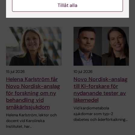
neurovetenskap…
Branco och professor Janne
Tillåt alla
Lehtiö vid KI får…
15 jul 2026
10 jul 2026
Helena Karlström får
Novo Nordisk-anslag
Novo Nordisk-anslag
till KI-forskare för
för forskning om ny
nydanande tester av
behandling vid
läkemedel
småkärlssjukdom
Vid kardiometabola
sjukdomar som typ-2
Helena Karlström, lektor och
diabetes och åderförkalkning…
docent vid Karolinska
Institutet, har…