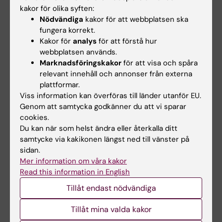
kakor för olika syften:
Dela
Nödvändiga
kakor för att webbplatsen ska
fungera korrekt.
Kakor för
analys
för att förstå hur
webbplatsen används.
Relaterade artiklar
Marknadsföringskakor
för att visa och spåra
relevant innehåll och annonser från externa
plattformar.
Viss information kan överföras till länder utanför EU.
Genom att samtycka godkänner du att vi sparar
cookies.
Du kan när som helst ändra eller återkalla ditt
samtycke via kakikonen längst ned till vänster på
27 jul 2026
24 jul 2026
sidan.
Juliette Foucher
Två KI-forskare får
Mer information om våra kakor
tilldelas prestigefyllt
innovationsfinansieri
Read this information in English
internationellt ALS-
ng från Knut och
Tillåt endast nödvändiga
anslag
Alice Wallenbergs
Stiftelse
Juliette Foucher, postdoktor
Tillåt mina valda kakor
vid institutionen för klinisk
Professor Gonçalo Castelo-