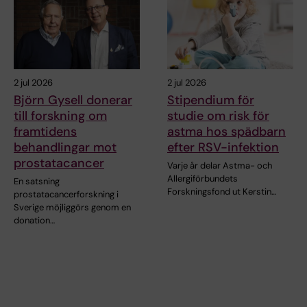
2 jul 2026
2 jul 2026
Björn Gysell donerar
Stipendium för
till forskning om
studie om risk för
framtidens
astma hos spädbarn
behandlingar mot
efter RSV-infektion
prostatacancer
Varje år delar Astma- och
Allergiförbundets
En satsning
Forskningsfond ut Kerstin…
prostatacancerforskning i
Sverige möjliggörs genom en
donation…