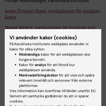
Florian Rosenberger, Karolinska Institutet
Anne Örtqvist Rosin
,
institutionen för medicin,
Solna
Shane Wright
,
institutionen för fysiologi och
farmakologi
Vi använder kakor (cookies)
På Karolinska Institutets webbplats använder vi
KI-forskare som har fått SSMF
kakor för olika syften:
Nödvändiga
kakor för att webbplatsen ska
Postdoctoral Grant
fungera korrekt.
SSMF Postdoctoral Grant syftar till att ge
Kakor för
analys
för att förstå hur
webbplatsen används.
yngre forskare möjlighet att meritera sig för
Marknadsföringskakor
för att visa och spåra
att kunna etablera sig som självständiga
relevant innehåll och annonser från externa
forskare. Anslaget är till för postdoktoral
plattformar.
forskning inom medicinsk vetenskap. Totalt
Viss information kan överföras till länder utanför EU.
anslagsbelopp under tre år är 3 950 000
Genom att samtycka godkänner du att vi sparar
cookies.
kronor.