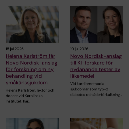
15 jul 2026
10 jul 2026
Helena Karlström får
Novo Nordisk-anslag
Novo Nordisk-anslag
till KI-forskare för
för forskning om ny
nydanande tester av
behandling vid
läkemedel
småkärlssjukdom
Vid kardiometabola
sjukdomar som typ-2
Helena Karlström, lektor och
diabetes och åderförkalkning…
docent vid Karolinska
Institutet, har…