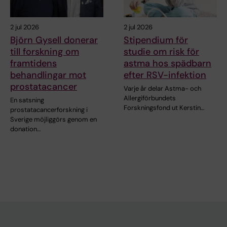
2 jul 2026
2 jul 2026
Björn Gysell donerar
Stipendium för
till forskning om
studie om risk för
framtidens
astma hos spädbarn
behandlingar mot
efter RSV-infektion
prostatacancer
Varje år delar Astma- och
Allergiförbundets
En satsning
Forskningsfond ut Kerstin…
prostatacancerforskning i
Sverige möjliggörs genom en
donation…