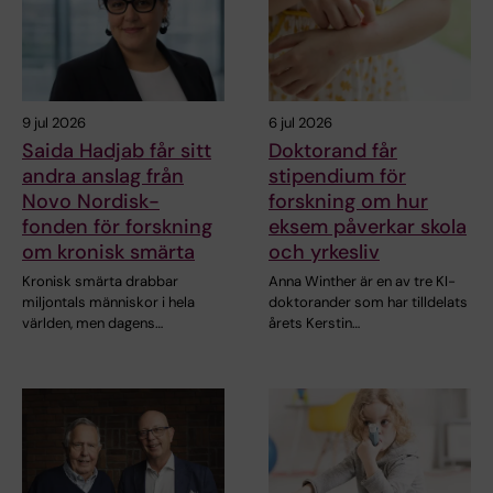
9 jul 2026
6 jul 2026
Saida Hadjab får sitt
Doktorand får
andra anslag från
stipendium för
Novo Nordisk-
forskning om hur
fonden för forskning
eksem påverkar skola
om kronisk smärta
och yrkesliv
Kronisk smärta drabbar
Anna Winther är en av tre KI-
miljontals människor i hela
doktorander som har tilldelats
världen, men dagens…
årets Kerstin…