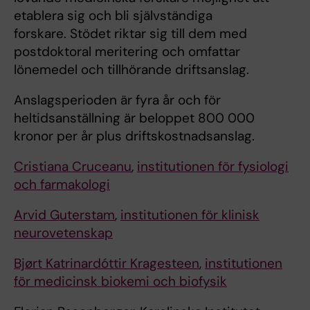
etablera sig och bli självständiga
forskare. Stödet riktar sig till dem med
postdoktoral meritering och omfattar
lönemedel och tillhörande driftsanslag.
Anslagsperioden är fyra år och för
heltidsanställning är beloppet 800 000
kronor per år plus driftskostnadsanslag.
Cristiana Cruceanu
,
institutionen för fysiologi
och farmakologi
Arvid Guterstam
,
institutionen för klinisk
neurovetenskap
Bjørt Katrinardóttir Kragesteen
,
institutionen
för medicinsk biokemi och biofysik