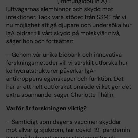
(immunglobulin A) i
luftvägarnas slemhinnor och skydd mot
infektioner. Tack vare stödet från SSMF får vi
nu möjlighet att gå djupare och undersöka hur
IgA bidrar till vårt skydd på molekylär nivå,
säger hon och fortsätter:
– Genom vår unika biobank och innovativa
forskningsmetoder vill vi särskilt utforska hur
kolhydratstrukturer påverkar IgA-
antikroppens egenskaper och funktion. Det
här är ett helt outforskat område vilket gör det
extra spännande, säger Charlotte Thålin.
Varför är forskningen viktig?
– Samtidigt som dagens vacciner skyddar
mot allvarlig sjukdom, har covid-19-pandemin
visat på behovet av nya strategier för att