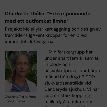
Charlotte Thålin: ”Extra spännande
med ett outforskat ämne”
Projekt:
Molekylär kartläggning och design av
framtidens IgA-antikroppar för en bred
immunitet i luftvägarna.
– Min forskargrupp har
under snart fem år samlat
in blod- och
nässekretprover var fjärde
månad från drygt 2 000
sjukvårdsanställda vid
Danderyds sjukhus. Vi har
sett en stark koppling
Charlotte Thålin. Foto:
mellan IgA-antikroppar
Ludvig Kostyal