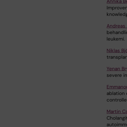
Annika B
Improvem
knowledg
Andreas 
behandli
leukemi.
Niklas B
transplan
Yenan Br
severe in
Emmanoui
ablation 
controll
Martin Co
Cholangi
autoimmun