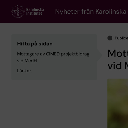
Skip
to
Nyheter från Karolinska 
main
content
Public
Hitta på sidan
Mot
Mottagare av CIMED projektbidrag
vid MedH
vid
Länkar