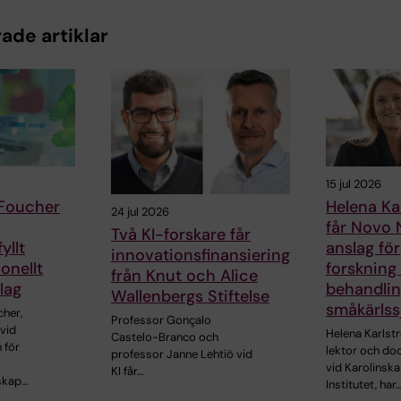
ade artiklar
15 jul 2026
 Foucher
Helena Ka
24 jul 2026
får Novo 
Två KI-forskare får
yllt
anslag för
innovationsfinansiering
onellt
forskning
från Knut och Alice
lag
behandlin
Wallenbergs Stiftelse
småkärls
cher,
Professor Gonçalo
vid
Helena Karlst
Castelo-Branco och
 för
lektor och do
professor Janne Lehtiö vid
vid Karolinska
KI får…
skap…
Institutet, har