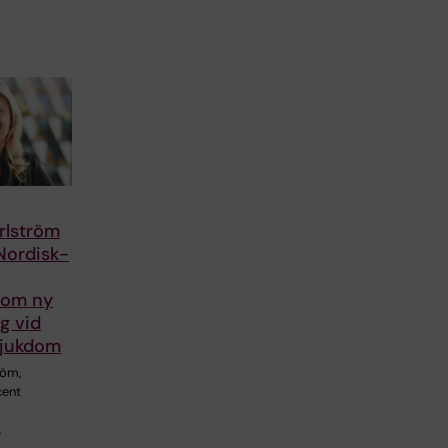
rlström
Nordisk-
 om ny
g vid
sjukdom
röm,
cent
…