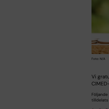
Foto: N/A
Vi grat
CIMED-
Följande
tilldelat