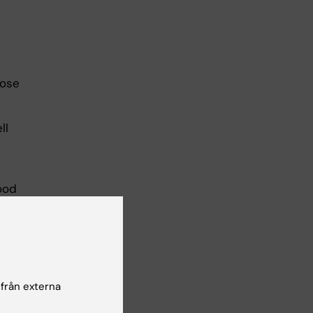
pose
ll
ood
eve
for
 från externa