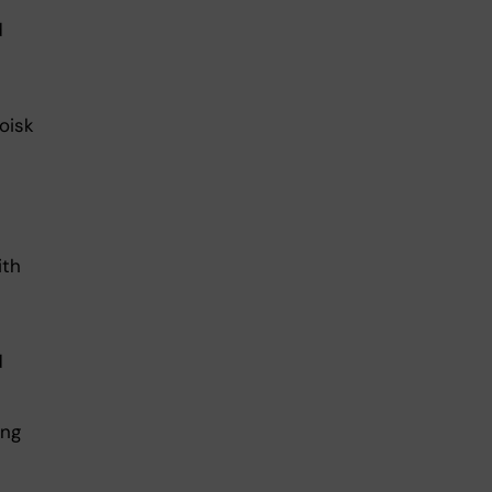
d
oisk
ith
d
ing