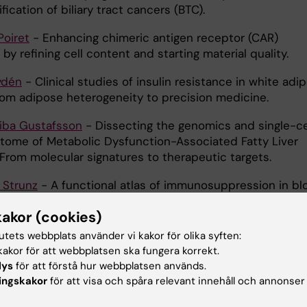
tification of biliary tract cancers (BTC).
oiret
- Enhancing chimeric antigen receptor (CAR)
y refining cell content and starting material quality.
ydén
- Clinical studies of insulin resistance in white adi
rom adipose heterogeneity to precision medicine.
liba Gustafsson
- Dissecting the genomics and single-ce
ptome of Metabolic Dysfunction-Associated Fatty Liver
 From molecular signatures to therapeutic targets.
 Strunz
- A functional atlas of immunosuppression in bl
e.
kakor (cookies)
ensson
- Deciphering HIV-1 Reservoir Dynamics to Achi
tutets webbplats använder vi kakor för olika syften:
 Long-Term Remission.
akor för att webbplatsen ska fungera korrekt.
lys
för att förstå hur webbplatsen används.
Sönnerborg
- HIV-1 latency and its reactivation in search 
ingskakor
för att visa och spåra relevant innehåll och annonser
l HIV-1 cure.