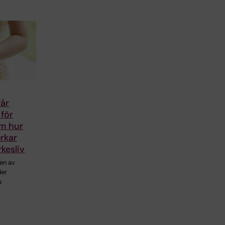
får
för
om hur
rkar
rkesliv
en av
der
s