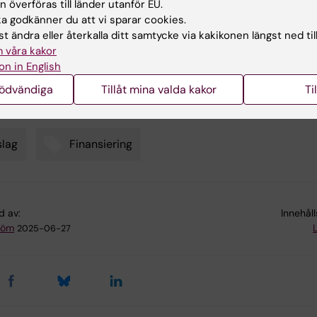
 överföras till länder utanför EU.
 godkänner du att vi sparar cookies.
ar
t ändra eller återkalla ditt samtycke via kakikonen längst ned til
 våra kakor
on in English
 - Projektbidrag 2026-2028
nödvändiga
Tillåt mina valda kakor
Ti
lag
Finansiering
d av:
Innehål
tröm
2025-06-27