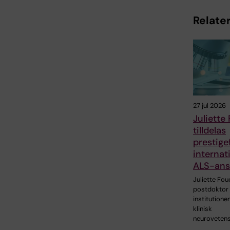
Relater
27 jul 2026
Juliette
tilldelas
prestigef
internati
ALS-ans
Juliette Fou
postdoktor 
institutionen
klinisk
neuroveten