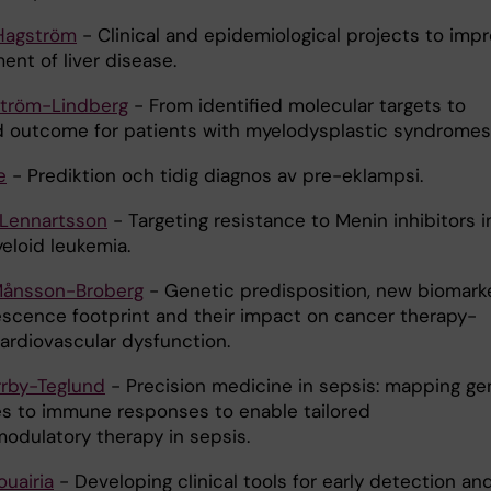
Hagström
- Clinical and epidemiological projects to imp
nt of liver disease.
ström-Lindberg
- From identified molecular targets to
 outcome for patients with myelodysplastic syndromes
e
- Prediktion och tidig diagnos av pre-eklampsi.
Lennartsson
- Targeting resistance to Menin inhibitors i
eloid leukemia.
Månsson-Broberg
- Genetic predisposition, new biomark
scence footprint and their impact on cancer therapy-
cardiovascular dysfunction.
rby-Teglund
- Precision medicine in sepsis: mapping ge
es to immune responses to enable tailored
dulatory therapy in sepsis.
uairia
- Developing clinical tools for early detection an