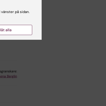
l vänster på sidan.
llåt alla
lsgranskare:
Lena Berglin