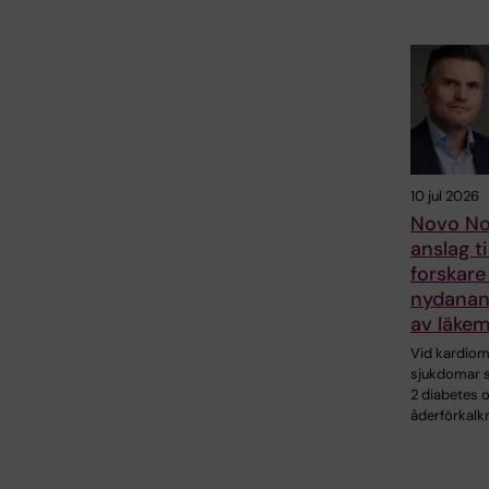
10 jul 2026
Novo No
anslag ti
forskare
nydanan
av läkem
Vid kardio
sjukdomar 
2 diabetes 
åderförkalk