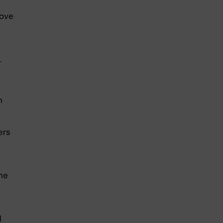
rove
.
n
ers
ne
d