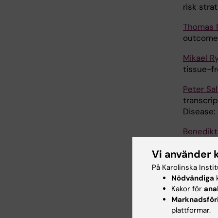
risk stra
Thomas P
outcome b
Mikael R
tissue-f
Peter Sa
transcri
Disease:
Benedikt
and tissu
Vi använder 
Peter Sv
På Karolinska Insti
ART-Free
Nödvändiga
k
Kakor för
ana
Anders 
Marknadsför
functiona
plattformar.