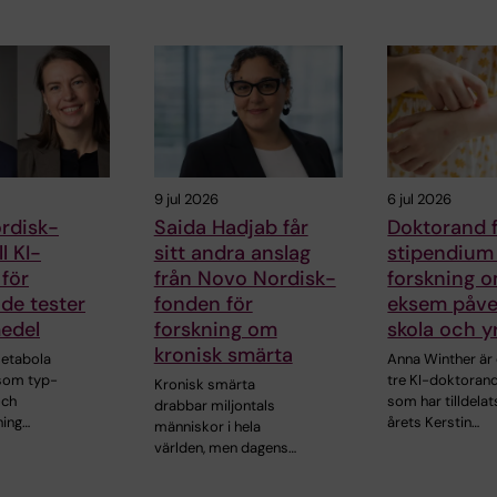
9 jul 2026
6 jul 2026
rdisk-
Saida Hadjab får
Doktorand 
ll KI-
sitt andra anslag
stipendium 
 för
från Novo Nordisk-
forskning 
de tester
fonden för
eksem påve
edel
forskning om
skola och y
kronisk smärta
metabola
Anna Winther är 
som typ-
tre KI-doktoran
Kronisk smärta
och
som har tilldelat
drabbar miljontals
ning…
årets Kerstin…
människor i hela
världen, men dagens…