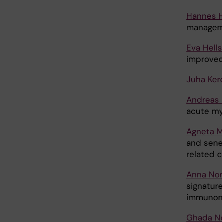
Hannes 
manageme
Eva Hell
improved
Juha Ker
Andreas 
acute my
Agneta 
and sene
related 
Anna Nor
signatur
immunomo
Ghada No