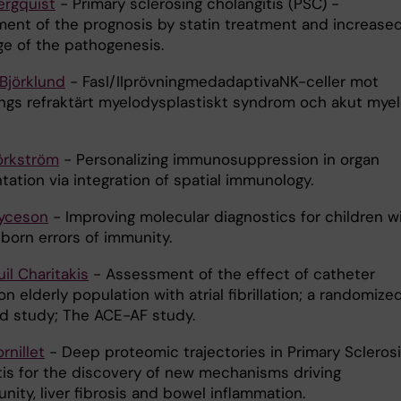
ergquist
- Primary sclerosing cholangitis (PSC) -
ent of the prognosis by statin treatment and increase
e of the pathogenesis.
Björklund
- FasI/IIprövningmedadaptivaNK-celler mot
ngs refraktärt myelodysplastiskt syndrom och akut myel
jörkström
- Personalizing immunosuppression in organ
tation via integration of spatial immunology.
yceson
- Improving molecular diagnostics for children w
born errors of immunity.
l Charitakis
- Assessment of the effect of catheter
on elderly population with atrial fibrillation; a randomize
ed study; The ACE-AF study.
rnillet
- Deep proteomic trajectories in Primary Scleros
tis for the discovery of new mechanisms driving
ity, liver fibrosis and bowel inflammation.