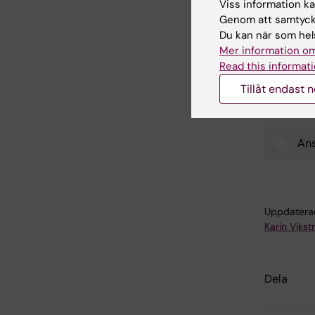
Viss information kan
Genom att samtycka
Länk
Du kan när som hels
Mer information om
Read this informati
CIMED
Tillåt endast 
Ans
Tags
Uppdatera
Karin Viks
Dela