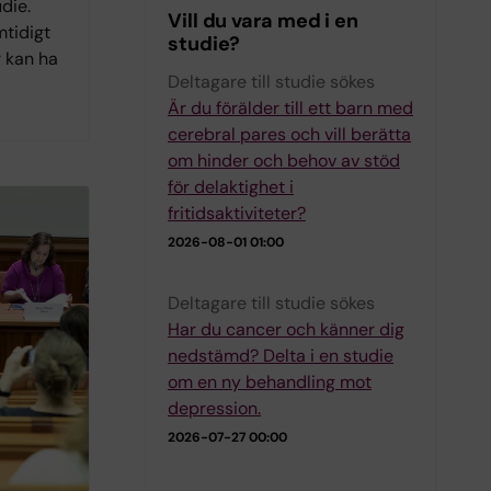
die.
Vill du vara med i en
mtidigt
studie?
r kan ha
Deltagare till studie sökes
Är du förälder till ett barn med
cerebral pares och vill berätta
om hinder och behov av stöd
för delaktighet i
fritidsaktiviteter?
2026-08-01 01:00
Deltagare till studie sökes
Har du cancer och känner dig
nedstämd? Delta i en studie
om en ny behandling mot
depression.
2026-07-27 00:00