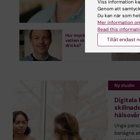
Viss information kan
och tidsupp
Genom att samtycka
utvärdering 
Du kan när som hels
Mer information om
Read this informati
Hur mycket
Tillåt endast 
vatten ska man
dricka?
Ny studie
Digitala
skillnade
hälsovå
Unga pers
benägna at