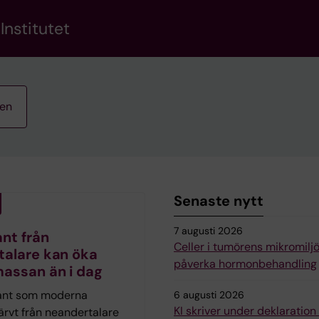
Institutet
ten
Senaste nytt
7 augusti 2026
nt från
Celler i tumörens mikromilj
talare kan öka
påverka hormonbehandling
assan än i dag
ant som moderna
6 augusti 2026
KI skriver under deklaratio
ärvt från neandertalare