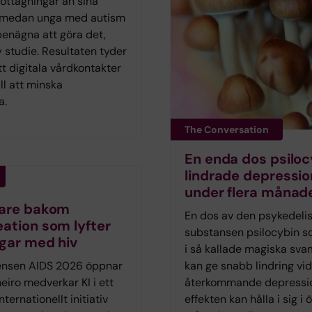
ttagningar än sina
 medan unga med autism
benägna att göra det,
y studie. Resultaten tyder
t digitala vårdkontakter
ill att minska
a.
The Conversation
En enda dos psiloc
lindrade depressio
under flera månad
kare bakom
En dos av den psykedeli
ation som lyfter
substansen psilocybin s
gar med hiv
i så kallade magiska sv
ensen AIDS 2026 öppnar
kan ge snabb lindring vid
neiro medverkar KI i ett
återkommande depressi
nternationellt initiativ
effekten kan hålla i sig i 