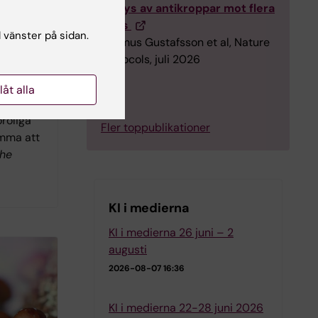
analys av antikroppar mot flera
virus
l vänster på sidan.
Rasmus Gustafsson et al, Nature
iska
Protocols, juli 2026
ositiva
m autism
llåt alla
bättra
oroliga
Fler toppublikationer
omma att
he
KI i medierna
KI i medierna 26 juni – 2
augusti
2026-08-07 16:36
KI i medierna 22-28 juni 2026