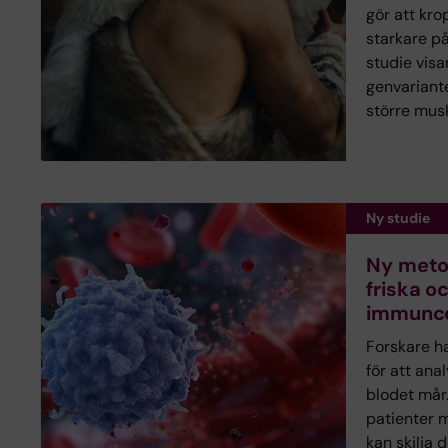
gör att kro
starkare på
studie visa
genvariant
större mus
Ny studie
Ny metod
friska o
immuncel
Forskare h
för att ana
blodet mår
patienter 
kan skilja 