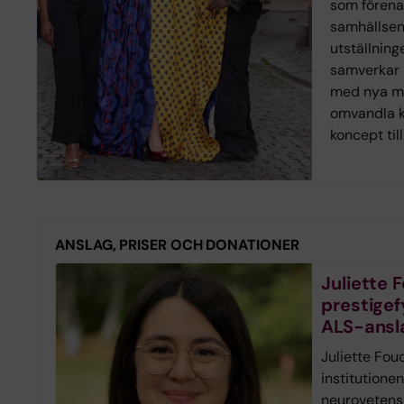
som förena
samhällse
utställnin
samverkar 
med nya mo
omvandla k
koncept til
ANSLAG, PRISER OCH DONATIONER
Juliette F
prestigefy
ALS-ansl
Juliette Fou
institutionen
neurovetensk