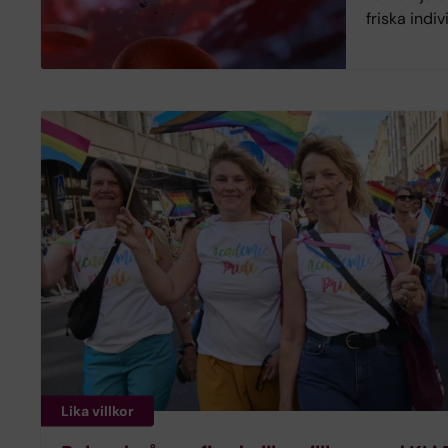
friska indiv
Lika villkor