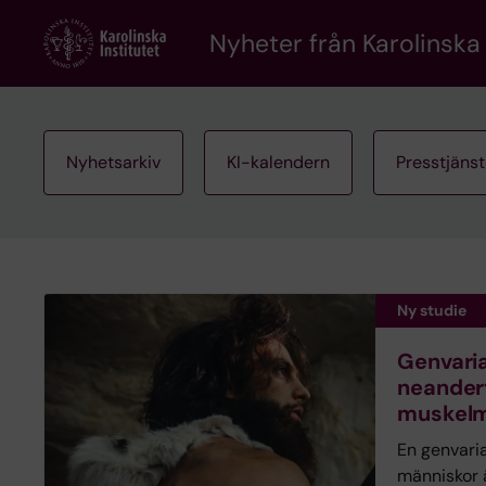
Skip
to
Nyheter från Karolinska 
main
content
Nyhetsarkiv
KI-kalendern
Presstjäns
Ny studie
Genvaria
neander
muskelm
En genvari
människor 