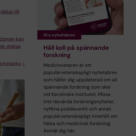
jälpa till
KI:s nyhetsbrev
ndomen kan
isk ohälsa
Håll koll på spännande
forskning
yhetsarkiv
Medicinvetaren är ett
populärvetenskapligt nyhetsbrev
som håller dig uppdaterad om all
spännande forskning som sker
vid Karolinska Institutet. Missa
inte läsvärda forskningsnyheter,
nyfikna poddavsnitt och annat
populärvetenskapligt innehåll om
hälsa och medicinsk forskning.
Anmäl dig här.