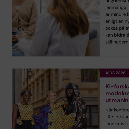
ungdomsmo
jämnåriga,
är mindre 
enligt en n
också på at
kan bidra t
skillnadern
AIDS 2026
KI-fors
modekre
utmanin
När konfer
i Rio de Ja
innovativt i