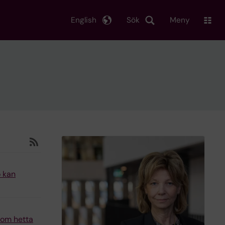
English
Sök
Meny
ö kan
n om hetta