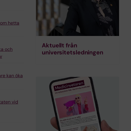
n om hetta
Aktuellt från
ka och
universitets­ledningen
v
are kan öka
taten vid