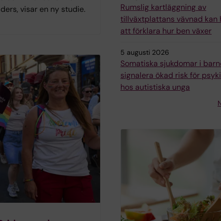
Rumslig kartläggning av
iders, visar en ny studie.
tillväxtplattans vävnad kan h
att förklara hur ben växer
5 augusti 2026
Somatiska sjukdomar i bar
signalera ökad risk för psyk
hos autistiska unga
N