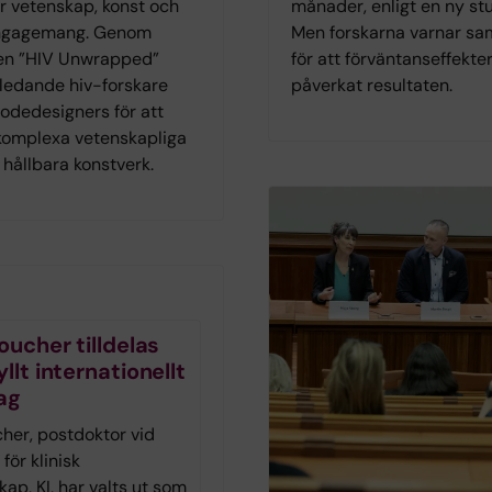
r vetenskap, konst och
månader, enligt en ny stu
ngagemang. Genom
Men forskarna varnar sa
gen ”HIV Unwrapped”
för att förväntanseffekte
ledande hiv-forskare
påverkat resultaten.
dedesigners för att
omplexa vetenskapliga
l hållbara konstverk.
oucher tilldelas
llt internationellt
ag
cher, postdoktor vid
 för klinisk
ap, KI, har valts ut som