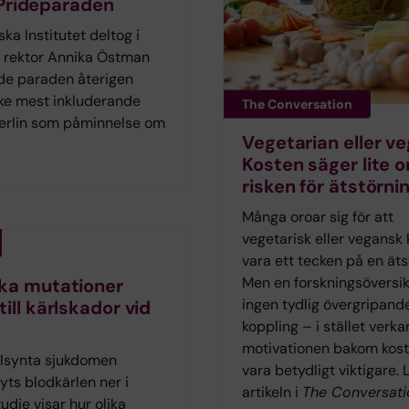
 Prideparaden
a Institutet deltog i
s rektor Annika Östman
de paraden återigen
ke mest inkluderande
The Conversation
 Berlin som påminnelse om
Vegetarian eller v
Kosten säger lite 
risken för ätstörni
Många oroar sig för att
vegetarisk eller vegansk 
vara ett tecken på en äts
Men en forskningsöversik
ka mutationer
ingen tydlig övergripand
till kärlskador vid
koppling – i stället verka
motivationen bakom kost
llsynta sjukdomen
vara betydligt viktigare. 
yts blodkärlen ner i
artikeln i
The Conversati
tudie visar hur olika