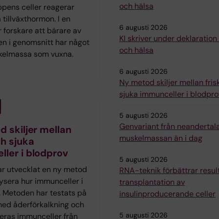
och hälsa
ppens celler reagerar
 tillväxthormon. I en
6 augusti 2026
r forskare att bärare av
KI skriver under deklaratio
en i genomsnitt har något
och hälsa
kelmassa som vuxna.
6 augusti 2026
Ny metod skiljer mellan fris
sjuka immunceller i blodpro
5 augusti 2026
Genvariant från neandertal
 skiljer mellan
muskelmassan än i dag
ch sjuka
ler i blodprov
5 augusti 2026
ar utvecklat en ny metod
RNA-teknik förbättrar resul
lysera hur immunceller i
transplantation av
. Metoden har testats på
insulinproducerande celler
med åderförkalkning och
5 augusti 2026
deras immunceller från