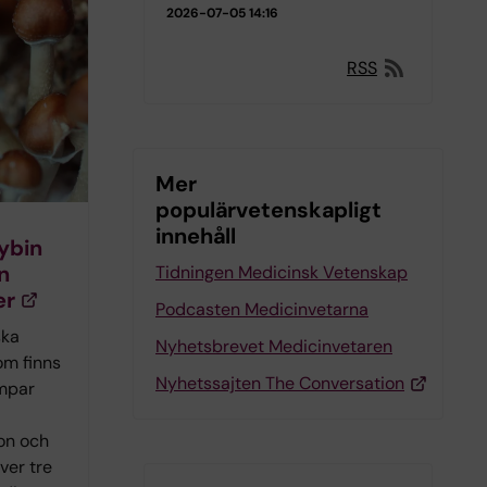
2026-07-05 14:16
RSS
Mer
populärvetenskapligt
innehåll
ybin
n
Tidningen Medicinsk Vetenskap
er
Podcasten Medicinvetarna
ska
Nyhetsbrevet Medicinvetaren
om finns
Nyhetssajten The Conversation
ampar
on och
över tre