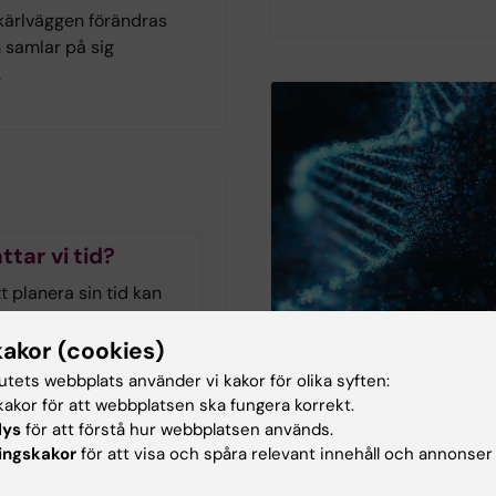
 kärlväggen förändras
 samlar på sig
.
ttar vi tid?
 planera sin tid kan
hos personer med
neuropsykiatrisk
kakor (cookies)
dsättning men även hos
tutets webbplats använder vi kakor för olika syften:
d demenssjukdom eller
akor för att webbplatsen ska fungera korrekt.
The Conversation
. Arbetsterapeuten och
lys
för att förstå hur webbplatsen används.
nn-Christine Persson
ingskakor
för att visa och spåra relevant innehåll och annonser
Genetisk forsknin
at sig för tidshantering
autism väcker etis