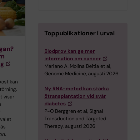
Toppublikationer i urval
egan?
Blodprov kan ge mer
om
information om cancer
ng
Mariano A. Molina Beitia et al,
Genome Medicine, augusti 2026
kost kan
Ny RNA-metod kan stärka
törning.
ötransplantation vid svår
t visar
diabetes
e
P-O Berggren et al, Signal
r
Transduction and Targeted
valet
Therapy, augusti 2026
Läs
on
.