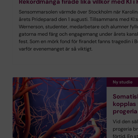
Rekordmånga firade lika villkor med KI i
Sensommarsolen värmde över Stockholm när Karolinsk
årets Prideparad den 1 augusti. Tillsammans med KI:
Wernerson, studenter, medarbetare och alumner fyll
gatorna med färg och engagemang under årets kans
fest. Som en mörk fond för firandet fanns tragedin i
varför evenemanget är så viktigt.
Ny studie
Somatis
kopplas 
progeria
Vid den sä
progeria br
förtid. En s