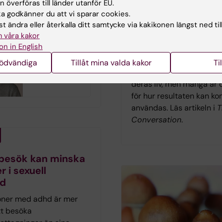
 överföras till länder utanför EU.
fattning samt
frågor
 godkänner du att vi sparar cookies.
av tidshjälpmedel.
Forskning från Karolinska
t ändra eller återkalla ditt samtycke via kakikonen längst ned til
 våra kakor
Institutet visar att autist
on in English
personer i allmänhet är p
Är din svartsjuka
till genetisk forskning o
nödvändiga
Tillåt mina valda kakor
Ti
ett problem?
så länge syftet är att för
deras liv, men många är 
för hur resultaten kan k
användas. Läs artikeln i
T
Conversation
.
 besök kan minska
r i sexuell
rd
oner med adhd är mer
t besöka