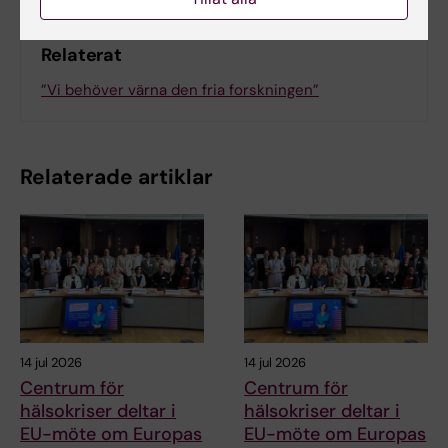
Relaterat
”Vi behöver värna den fria forskningen”
Relaterade artiklar
14 jul 2026
14 jul 2026
Centrum för
Centrum för
hälsokriser deltar i
hälsokriser deltar i
EU-möte om Europas
EU-möte om Europas