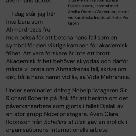
även hans dotter.
Vida Mehrannia, Ahmadreza
Djalalis hustru, i samtal med
Annika Östman Wernerson, rektor
– I dag står jag här
vid Karolinska Institutet. Foto: Per
inte bara som
Groth
Ahmardrezas fru,
men också för att betona hans fall som en
symbol för den viktiga kampen för akademisk
frihet. Att vara forskare är inte ett brott.
Akademisk frihet behöver skyddas och därför
måste vi prata om Ahmadrezas fall, skriva om
det, hålla hans namn vid liv, sa Vida Mehrannia.
Under seminariet deltog Nobelpristagaren Sir
Richard Roberts på länk för att berätta om det
påverkansarbete som gjorts i fallet Djalali av
en stor grupp Nobelpristagare. Även Clare
Robinson från
Scholars at Risk
gav en inblick i
organisationens internationella arbete.