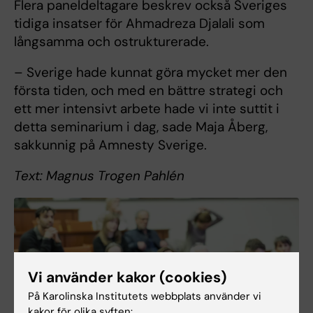
Flera paneldeltagare beskrev också Sveriges
tidiga insatser för Ahmadreza Djalali som
långsamma och ostrukturerade.
– Sverige hade kunnat göra mycket mer den
första tiden, och med en bättre strategi och
ett mer intensivt arbete hade vi inte suttit i
detta seminarium i dag, sade Maja Åberg,
sakkunnig på Amnesty Sverige.
Text: Magnus Trogen Pahlén
Vi använder kakor (cookies)
På Karolinska Institutets webbplats använder vi
kakor för olika syften: