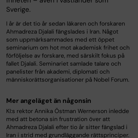
friheten – även i västländer som
Sverige.
I år är det tio år sedan läkaren och forskaren
Ahmadreza Djalali fängslades i Iran. Något
som ​​uppmärksammades med ett öppet
seminarium om hot mot akademisk frihet och
förföljelse av forskare, med särskilt fokus på
fallet Djalali. Seminariet samlade talare och
panelister från akademi, diplomati och
människorättsorganisationer på Nobel Forum.
Mer angeläget än någonsin
KI:s rektor Annika Östman Wernerson inledde
med att betona sin frustration över att
Ahmadreza Djalali efter tio år sitter fängslad i
Iran i strid med grundläggande rättsprinciper.