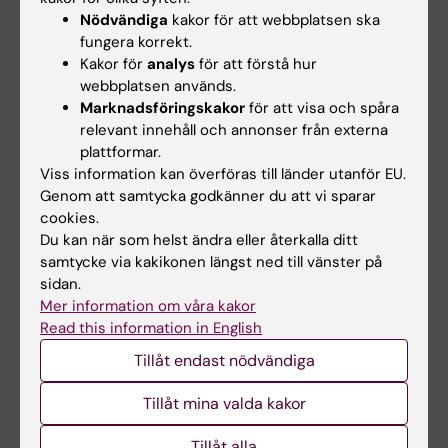
Nödvändiga
kakor för att webbplatsen ska
fungera korrekt.
Kakor för
analys
för att förstå hur
webbplatsen används.
Marknadsföringskakor
för att visa och spåra
relevant innehåll och annonser från externa
På plats fanns Ahmadreza Djalalis hustru Vida Mehrannia och även
plattformar.
hans dotter. Foto: Per Groth
Viss information kan överföras till länder utanför EU.
Genom att samtycka godkänner du att vi sparar
Debatt
Internationellt
cookies.
Tags
Du kan när som helst ändra eller återkalla ditt
samtycke via kakikonen längst ned till vänster på
sidan.
Uppdaterad av:
Mer information om våra kakor
Madeleine Huss
2026-04-17
Read this information in English
Tillåt endast nödvändiga
Dela
Tillåt mina valda kakor
Tillåt alla