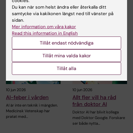
cookies.
läkemedelsresistent
Den snabba utvecklingen av AI
Du kan när som helst ändra eller återkalla ditt
gonorré
inom medicinsk forskning ökar
samtycke via kakikonen längst ned till vänster på
behovet av…
Forskare vid Karolinska
sidan.
Institutet har bidragit till en
Mer information om våra kakor
internationell…
Read this information in English
Tillåt endast nödvändiga
Tillåt mina valda kakor
Tillåt alla
10 jun 2026
10 jun 2026
AI-feber i vården
Allt fler vill ha råd
från doktor AI
AI är inte en teknik i mängden.
Medicinsk Vetenskap har
Doktor AI har blivit kollega
pratat med…
med Doktor Google. Forskare
ser både nytta…