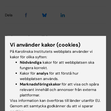
Dela
Relaterade artiklar
Vi använder kakor (cookies)
På Karolinska Institutets webbplats använder vi
kakor för olika syften:
Nödvändiga
kakor för att webbplatsen ska
fungera korrekt.
Kakor för
analys
för att förstå hur
webbplatsen används.
29 jun 2026
22 jun 2026
Marknadsföringskakor
för att visa och spåra
Nytt AI-nätverk ska
AI hjälper till att hitta
relevant innehåll och annonser från externa
plattformar.
stärka stödet till KI-
nya
Viss information kan överföras till länder utanför EU.
anställda och
antibiotikakandidater
Genom att samtycka godkänner du att vi sparar
studenter
mot