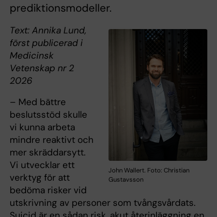
prediktionsmodeller.
Text: Annika Lund,
först publicerad i
Medicinsk
Vetenskap nr 2
2026
– Med bättre
beslutsstöd skulle
vi kunna arbeta
mindre reaktivt och
mer skräddarsytt.
Vi utvecklar ett
John Wallert. Foto: Christian
verktyg för att
Gustavsson
bedöma risker vid
utskrivning av personer som tvångsvårdats.
Suicid är en sådan risk, akut återinläggning en