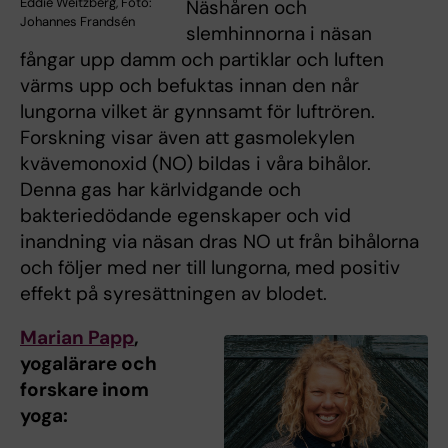
Eddie Weitzberg, Foto:
Näshåren och
Johannes Frandsén
slemhinnorna i näsan
fångar upp damm och partiklar och luften
värms upp och befuktas innan den når
lungorna vilket är gynnsamt för luftrören.
Forskning visar även att gasmolekylen
kvävemonoxid (NO) bildas i våra bihålor.
Denna gas har kärlvidgande och
bakteriedödande egenskaper och vid
inandning via näsan dras NO ut från bihålorna
och följer med ner till lungorna, med positiv
effekt på syresättningen av blodet.
Marian Papp
,
yoga­lärare och
forskare inom
yoga: