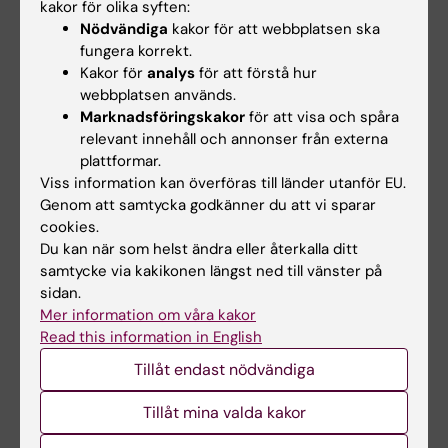
yogan används ibland växelvis
kakor för olika syften:
Nödvändiga
kakor för att webbplatsen ska
näsborrsandning där man andas genom en
fungera korrekt.
näsborre i taget, vilket ökar
Kakor för
analys
för att förstå hur
andningsmotståndet och ger ännu
webbplatsen används.
långsammare andning.
Marknadsföringskakor
för att visa och spåra
relevant innehåll och annonser från externa
Artin Arshamian
,
plattformar.
forskare i kognitiv
Viss information kan överföras till länder utanför EU.
neurovetenskap:
Genom att samtycka godkänner du att vi sparar
cookies.
– Ja, vi har visat att
Du kan när som helst ändra eller återkalla ditt
samtycke via kakikonen längst ned till vänster på
andningen påverkar hur
sidan.
minnen konsolideras, alltså
Mer information om våra kakor
hur de förstärks efter att
Read this information in English
Artin Arshamian, Foto:
de har kodats in, och att
Bildmakarna
Tillåt endast nödvändiga
effekten blir starkare när
man andas genom näsan. Andning verkar
Tillåt mina valda kakor
även påverka kognition och perception på