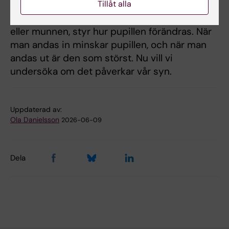
Tillåt alla
flera sätt. Nya resultat från vår grupp visar att
andningen, oavsett om den sker genom näsan
eller munnen, styr hur pupillen förändras. När
man andas in minskar pupillen, och när man
andas ut är den som störst. Nu vill vi
undersöka om det påverkar vår syn.
Uppdaterad av:
Ola Danielsson
2026-06-09
Dela