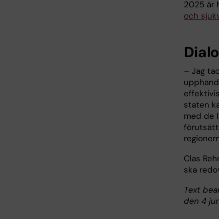
2025 är 
och sjuk
Dialo
– Jag ta
upphandl
effektivi
staten ka
med de l
förutsät
regionern
Clas Reh
ska redov
Text bea
den 4 ju