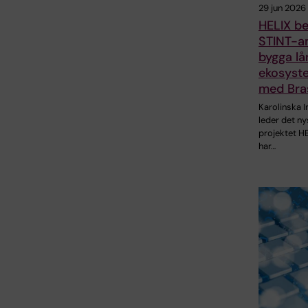
29 jun 2026
HELIX be
STINT-an
bygga lå
ekosyst
med Bras
Karolinska I
leder det n
projektet H
har…