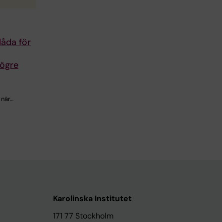
åda för
högre
 när…
Karolinska Institutet
171 77 Stockholm