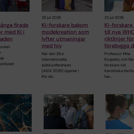
28 jul 2026
23 jul 2026
ånga firade
KI-forskare bakom
KI-forskare
kor med KI i
modekreation som
till nya WH
raden
lyfter utmaningar
riktlinjer fö
med hiv
förebygga 
solen
r
När den 26:e
Professor Miia
när
internationella
Kivipelto och fle
nstitutet
aidskonferensen
forskare vid
(AIDS 2026) öppnar i
Karolinska Instit
Rio de…
har…