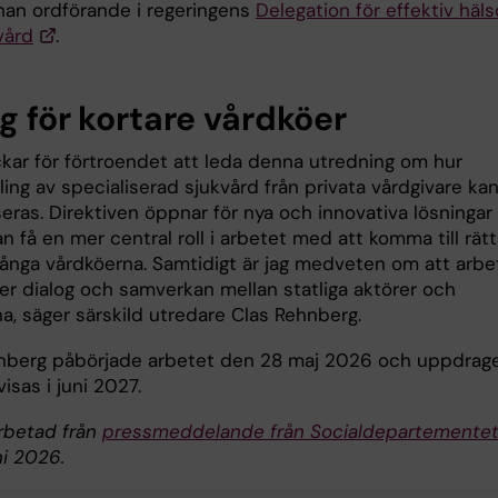
han ordförande i regeringens
Delegation för effektiv häl
vård
.
g för kortare vårdköer
ckar för förtroendet att leda denna utredning om hur
ing av specialiserad sjukvård från privata vårdgivare ka
seras. Direktiven öppnar för nya och innovativa lösningar
n få en mer central roll i arbetet med att komma till rät
ånga vårdköerna. Samtidigt är jag medveten om att arbe
ter dialog och samverkan mellan statliga aktörer och
a, säger särskild utredare Clas Rehnberg.
nberg påbörjade arbetet den 28 maj 2026 och uppdrag
isas i juni 2027.
rbetad från
pressmeddelande från Socialdepartemente
ni 2026.