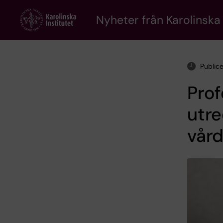
Skip
to
Nyheter från Karolinska 
main
content
Public
Prof
utre
vår