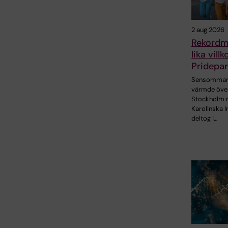
2 aug 2026
Rekordm
lika vill
Pridepa
Sensommar
värmde öve
Stockholm 
Karolinska I
deltog i…