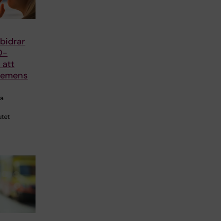
 bidrar
O-
r att
demens
ra
utet