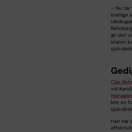
– Nu tar 
statliga 
vårdkapac
Rehnberg
an det vi
staten k
sjukvårds
Gedi
Clas Reh
vid Karol
manageme
lett en 
sjukvård
Han har 
effektivi