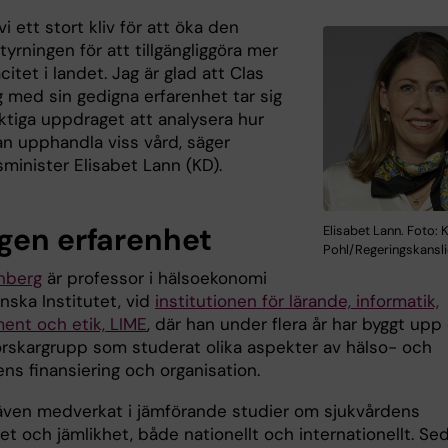
vi ett stort kliv för att öka den
styrningen för att tillgängliggöra mer
itet i landet. Jag är glad att Clas
 med sin gedigna erfarenhet tar sig
ktiga uppdraget att analysera hur
an upphandla viss vård, säger
minister Elisabet Lann (KD).
gen erfarenhet
Elisabet Lann. Foto: K
Pohl/Regeringskansli
nberg
är professor i hälsoekonomi
inska Institutet, vid
institutionen för lärande, informatik,
nt och etik, LIME
, där han under flera år har byggt upp
forskargrupp som studerat olika aspekter av hälso- och
ens finansiering och organisation.
även medverkat i jämförande studier om sjukvårdens
tet och jämlikhet, både nationellt och internationellt. Se