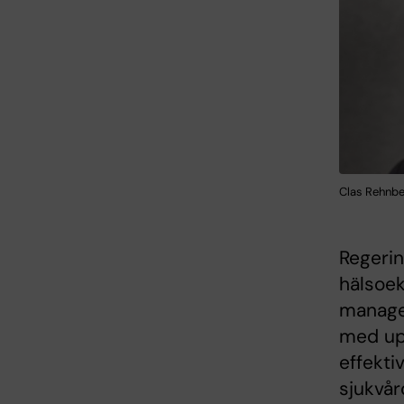
Clas Rehnber
Regerin
hälsoek
managem
med upp
effekti
sjukvård