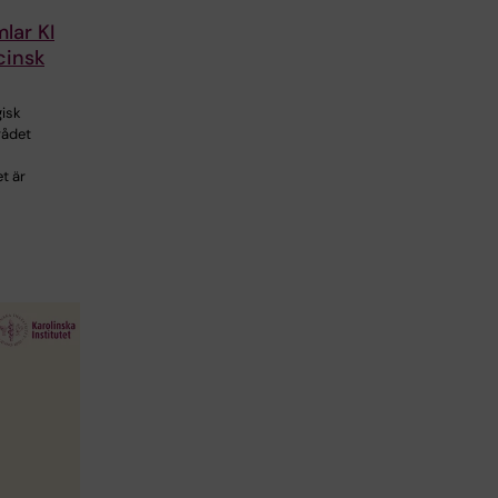
lar KI
cinsk
gisk
rådet
t är