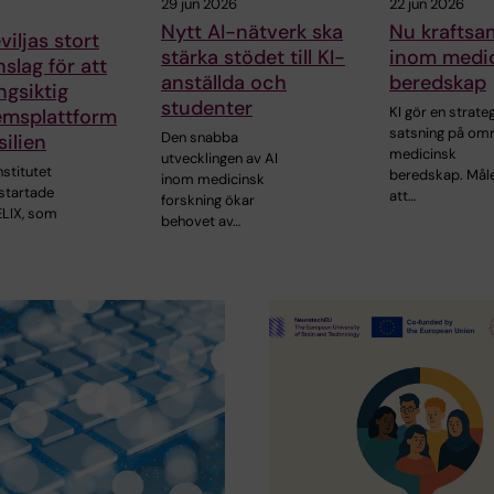
29 jun 2026
22 jun 2026
Nytt AI-nätverk ska
Nu kraftsam
viljas stort
stärka stödet till KI-
inom medi
slag för att
anställda och
beredskap
ngsiktig
studenter
KI gör en strate
emsplattform
satsning på om
Den snabba
ilien
medicinsk
utvecklingen av AI
nstitutet
beredskap. Måle
inom medicinsk
ystartade
att…
forskning ökar
ELIX, som
behovet av…