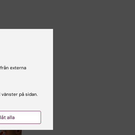
 från externa
l vänster på sidan.
llåt alla