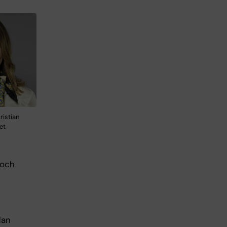
ristian
et
 och
dan