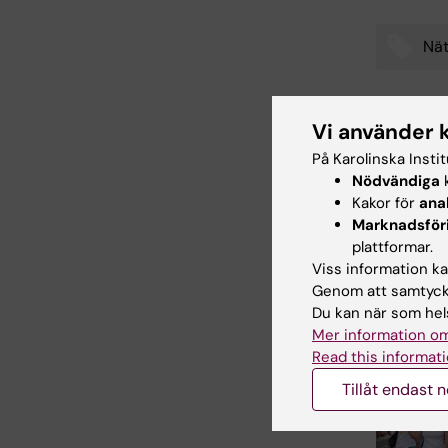
Nät
Tags
Vi använder 
Uppdatera
På Karolinska Insti
Anne Hamm
Nödvändiga
k
Kakor för
ana
Marknadsför
Dela
plattformar.
Viss information kan
Genom att samtycka
Du kan när som hels
Relater
Mer information om
Read this informati
Tillåt endast 