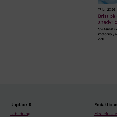
17 jun 2026
Brist på
snedvrid
Systematisk
metaanalyser
och…
Upptäck KI
Redaktione
Utbildning
Medicinsk 