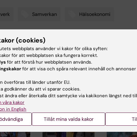
verk
Samverkan
Hälsoekonomi
kakor (cookies)
d av:
tutets webbplats använder vi kakor för olika syften:
arskjöld
2026-06-09
akor för att webbplatsen ska fungera korrekt.
lys
för att förstå hur webbplatsen används.
ingskakor
för att visa och spåra relevant innehåll och annonser
 överföras till länder utanför EU.
 godkänner du att vi sparar cookies.
t ändra eller återkalla ditt samtycke via kakikonen längst ned til
ade artiklar
 våra kakor
on in English
nödvändiga
Tillåt mina valda kakor
Ti