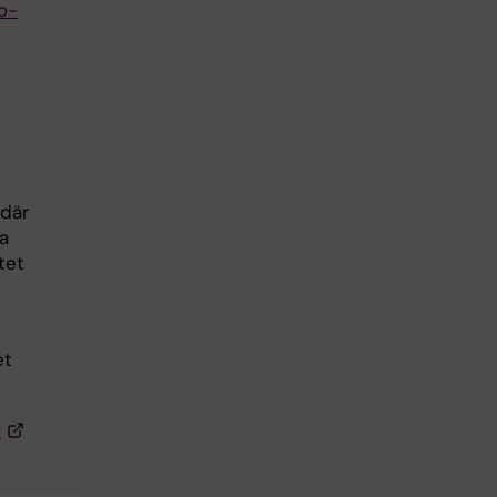
so-
n
 där
ta
tet
et
t