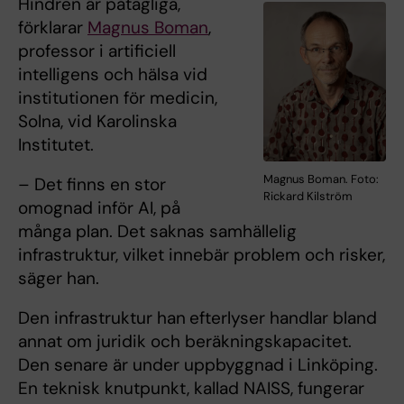
Hindren är påtagliga,
förklarar
Magnus Boman
,
professor i artificiell
intelligens och hälsa vid
institutionen för medicin,
Solna, vid Karolinska
Institutet.
Magnus Boman. Foto:
– Det finns en stor
Rickard Kilström
omognad inför AI, på
många plan. Det saknas samhällelig
infrastruktur, vilket innebär problem och risker,
säger han.
Den infrastruktur han
efterlyser handlar bland
annat om juridik och beräknings­kapacitet.
Den senare är under uppbyggnad i Linköping.
En teknisk knutpunkt, kallad NAISS, fungerar