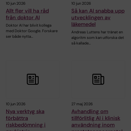
10 jun 2026
10 jun 2026
Allt fler vill ha råd
Så kan AI snabba upp
från doktor AI
utvecklingen av
läkemedel
Doktor AI har blivit kollega
med Doktor Google. Forskare
Andreas Luttens har tränat en
ser både nytta…
algoritm som kan utforska det
så kallade…
10 jun 2026
27 maj 2026
Nya verktyg ska
Avhandling om
förbättra
tillförlitlig AI i klinisk
riskbedömning i
användning inom