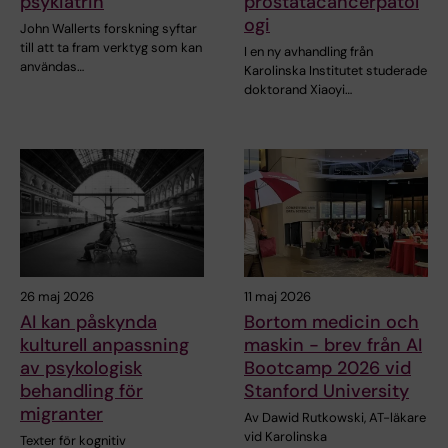
psykiatrin
prostatacancerpatol
ogi
John Wallerts forskning syftar
till att ta fram verktyg som kan
I en ny avhandling från
användas…
Karolinska Institutet studerade
doktorand Xiaoyi…
26 maj 2026
11 maj 2026
AI kan påskynda
Bortom medicin och
kulturell anpassning
maskin - brev från AI
av psykologisk
Bootcamp 2026 vid
behandling för
Stanford University
migranter
Av Dawid Rutkowski, AT-läkare
vid Karolinska
Texter för kognitiv