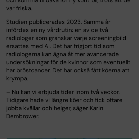
och komma tillbaka för ny kontroll, trots att de
var friska.
Studien publicerades 2023. Samma år
infördes en ny vårdrutin: en av de två
radiologer som granskar varje screeningbild
ersattes med AI. Det har frigjort tid som
radiologerna kan ägna åt mer avancerade
undersökningar för de kvinnor som eventuellt
har bröstcancer. Det har också fått köerna att
krympa.
– Nu kan vi erbjuda tider inom två veckor.
Tidigare hade vi längre köer och fick oftare
jobba kvällar och helger, säger Karin
Dembrower.