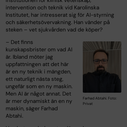
institutionen för klinisk vetenskap,
intervention och teknik vid Karolinska
Institutet, har intresserat sig för AI-styrning
och säkerhetsövervakning. Han vänder på
steken – vet sjukvården vad de köper?
– Det finns
kunskapsbrister om vad AI
är. Ibland möter jag
uppfattningen att det här
är en ny teknik i mängden,
ett naturligt nästa steg,
ungefär som en ny maskin.
Men AI är något annat. Det
Farhad Abtahi. Foto:
är mer dynamiskt än en ny
Privat
maskin, säger Farhad
Abtahi.