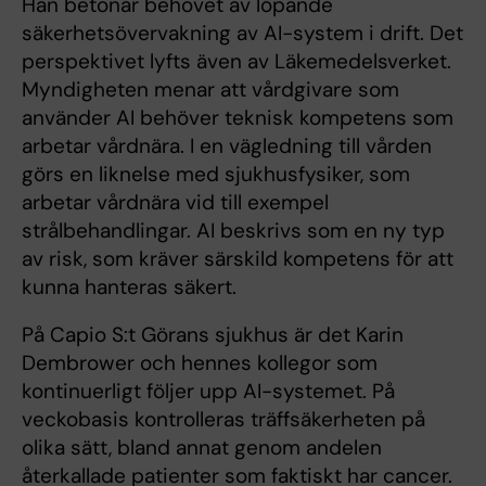
Han betonar behovet av löpande
säkerhetsövervakning av AI-system i drift. Det
perspektivet lyfts även av Läkemedelsverket.
Myndigheten menar att vårdgivare som
använder AI behöver teknisk kompetens som
arbetar vårdnära. I en vägledning till vården
görs en liknelse med sjukhusfysiker, som
arbetar vårdnära vid till exempel
strålbehandlingar. AI beskrivs som en ny typ
av risk, som kräver särskild kompetens för att
kunna hanteras säkert.
På Capio S:t Görans sjukhus är det Karin
Dembrower och hennes kollegor som
kontinuerligt följer upp AI-systemet. På
veckobasis kontrolleras träffsäkerheten på
olika sätt, bland annat genom andelen
återkallade patienter som faktiskt har cancer.