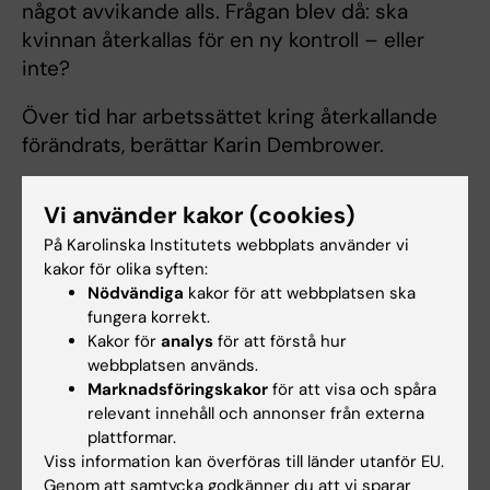
något avvikande alls. Frågan blev då: ska
kvinnan återkallas för en ny kontroll – eller
inte?
Över tid har arbetssättet kring återkallande
förändrats, berättar Karin Dembrower.
– Numera tar vi större hänsyn till vad vår AI
Vi använder kakor (cookies)
flaggar, såvida det inte finns annan
På Karolinska Institutets webbplats använder vi
information som talar emot en misstänkt
kakor för olika syften:
bröstcancer. Radiologerna har till exempel
Nödvändiga
kakor för att webbplatsen ska
tillgång till äldre mammografibilder, vilket vår
fungera korrekt.
AI inte har, säger hon.
Kakor för
analys
för att förstå hur
webbplatsen används.
Algoritmen har därmed blivit mer än ett stöd
Marknadsföringskakor
för att visa och spåra
som pekar ut relevanta områden i bilderna.
relevant innehåll och annonser från externa
plattformar.
När AI-algoritmen flaggar ett område med
Viss information kan överföras till länder utanför EU.
höga poäng för misstänkt cancer, då kan den
Genom att samtycka godkänner du att vi sparar