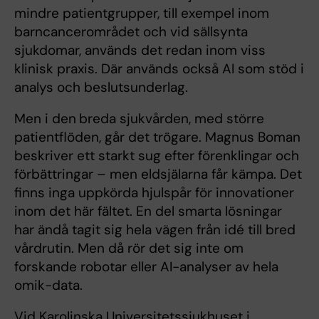
mindre patientgrupper, till exempel inom
barncancerområdet och vid sällsynta
sjukdomar, används det redan inom viss
klinisk praxis. Där används också AI som stöd i
analys och beslutsunderlag.
Men i den
breda sjukvården, med större
patientflöden, går det trögare. Magnus Boman
beskriver ett starkt sug efter förenklingar och
förbättringar – men eldsjälarna får kämpa. Det
finns inga uppkörda hjulspår för innovationer
inom det här fältet. En del smarta lösningar
har ändå tagit sig hela vägen från idé till bred
vårdrutin. Men då rör det sig inte om
forskande robotar eller AI-analyser av hela
omik-data.
Vid Karolinska Universitetssjukhuset i