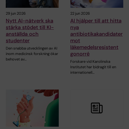
29 jun 2026
22 jun 2026
Nytt AI-nätverk ska
AI hjälper till att hitta
stärka stödet till KI-
nya
anställda och
antibiotikakandidater
studenter
mot
läkemedelsresistent
Den snabba utvecklingen av AI
gonorré
inom medicinsk forskning ökar
behovet av…
Forskare vid Karolinska
Institutet har bidragit till en
internationell…