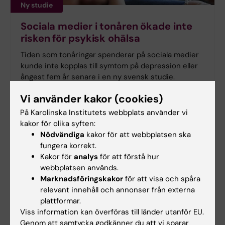
Ny studie
Sociala medier i tonåren ökade inte
risken för psykisk ohälsa
Tiden som tonåringar spenderar på sociala medier
kunde inte kopplas till symtom på depression eller
ångest fem år senare i en ny svensk studie.
Forskningen från Karolinska Institutet har
Vi använder kakor (cookies)
publicerats i
Journal of Adolescent Health
.
På Karolinska Institutets webbplats använder vi
kakor för olika syften:
Nödvändiga
kakor för att webbplatsen ska
fungera korrekt.
Kakor för
analys
för att förstå hur
webbplatsen används.
Marknadsföringskakor
för att visa och spåra
relevant innehåll och annonser från externa
plattformar.
Viss information kan överföras till länder utanför EU.
Genom att samtycka godkänner du att vi sparar