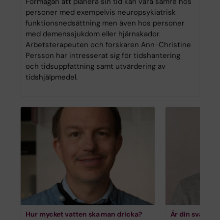
Förmågan att planera sin tid kan vara sämre hos
personer med exempelvis neuropsykiatrisk
funktionsnedsättning men även hos personer
med demenssjukdom eller hjärnskador.
Arbetsterapeuten och forskaren Ann-Christine
Persson har intresserat sig för tidshantering
och tidsuppfattning samt utvärdering av
tidshjälpmedel.
Hur mycket vatten ska man dricka?
Är din svartsj