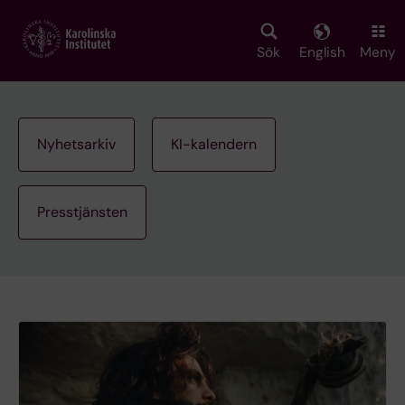
Skip
to
main
Sök
English
Meny
content
Nyhetsarkiv
KI-kalendern
Presstjänsten