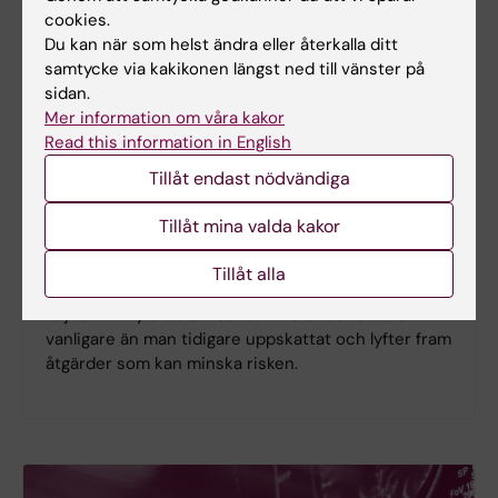
cookies.
Du kan när som helst ändra eller återkalla ditt
samtycke via kakikonen längst ned till vänster på
sidan.
Mer information om våra kakor
Read this information in English
Ny studie
Tillåt endast nödvändiga
Spädbarnskollaps ovanligt men kan
Tillåt mina valda kakor
få allvarliga konsekvenser
Plötslig oväntad spädbarnskollaps under den första
Tillåt alla
levnadsveckan är ovanligt, men kan få allvarliga
följder. En ny studie visar att tillståndet ändå är
vanligare än man tidigare uppskattat och lyfter fram
åtgärder som kan minska risken.