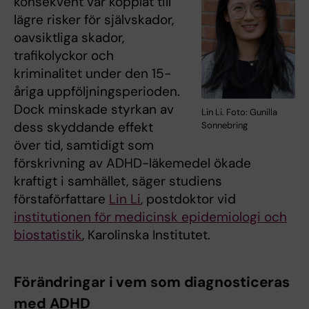
konsekvent var kopplat till
lägre risker för självskador,
oavsiktliga skador,
trafikolyckor och
kriminalitet under den 15-
åriga uppföljningsperioden.
Dock minskade styrkan av
Lin Li. Foto: Gunilla
dess skyddande effekt
Sonnebring
över tid, samtidigt som
förskrivning av ADHD-läkemedel ökade
kraftigt i samhället, säger studiens
förstaförfattare
Lin Li
, postdoktor vid
institutionen för medicinsk epidemiologi och
biostatistik
, Karolinska Institutet.
Förändringar i vem som diagnosticeras
med
ADHD