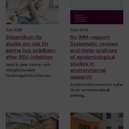
2 jul 2026
11 jun 2026
Stipendium för
Ny IMM-rapport:
studie om risk för
Systematic reviews
astma hos spädbarn
and meta-analyses
efter RSV-infektion
of epidemiological
studies in
Varje år delar Astma- och
environmental
Allergiförbundets
Forskningsfond ut Kerstin…
research
Systematiska översikter syftar
till att sammanställa all
befintlig…