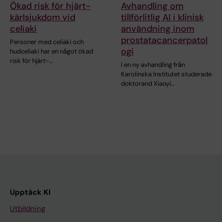
Ökad risk för hjärt-
Avhandling om
kärlsjukdom vid
tillförlitlig AI i klinisk
celiaki
användning inom
prostatacancerpatol
Personer med celiaki och
ogi
hudceliaki har en något ökad
risk för hjärt-…
I en ny avhandling från
Karolinska Institutet studerade
doktorand Xiaoyi…
Upptäck KI
Utbildning