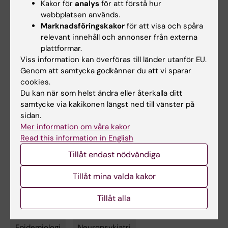
Kakor för
analys
för att förstå hur
Institute, Melbourne, Australien, och professor
webbplatsen används.
Henrik Larsson från Institutionen för
Marknadsföringskakor
för att visa och spåra
Medicinska Vetenskaper, Örebro universitet.
relevant innehåll och annonser från externa
plattformar.
Viss information kan överföras till länder utanför EU.
Publikation
Genom att samtycka godkänner du att vi sparar
cookies.
"
Increased Prescribing of Attention-
Du kan när som helst ändra eller återkalla ditt
Deficit/Hyperactivity Disorder Medication
samtycke via kakikonen längst ned till vänster på
and Real-World Outcomes Over Time".
Lin
sidan.
Li, David Coghill, Arvid Sjölander, Honghui Yao,
Mer information om våra kakor
Read this information in English
Le Zhang, Ralf Kuja-Halkola, Isabell Brikell, Paul
Lichtenstein, Brian M. D’Onofrio, Henrik
Tillåt endast nödvändiga
Larsson, Zheng Chang.
JAMA Psychiatry,
Tillåt mina valda kakor
online 25 juni, 2025,
doi:10.1001/jamapsychiatry.2025.1281.
Tillåt alla
Epidemiologi
Neuropsykiatri