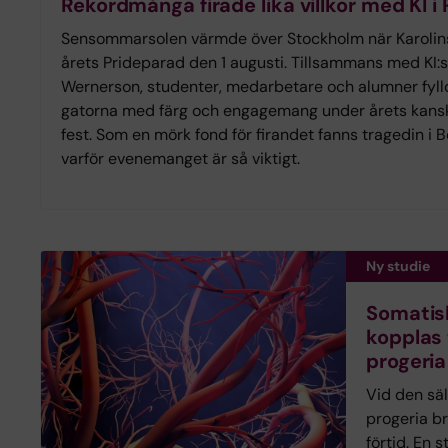
Rekordmånga firade lika villkor med KI i
Sensommarsolen värmde över Stockholm när Karolinsk
årets Prideparad den 1 augusti. Tillsammans med KI:
Wernerson, studenter, medarbetare och alumner fyll
gatorna med färg och engagemang under årets kans
fest. Som en mörk fond för firandet fanns tragedin i
varför evenemanget är så viktigt.
Ny studie
Somatis
kopplas 
progeria
Vid den sä
progeria br
förtid. En s