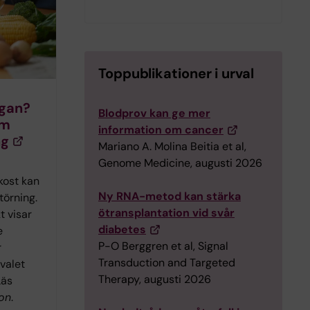
Toppublikationer i urval
egan?
Blodprov kan ge mer
om
information om cancer
ng
Mariano A. Molina Beitia et al,
Genome Medicine, augusti 2026
kost kan
Ny RNA-metod kan stärka
törning.
ötransplantation vid svår
t visar
diabetes
e
P-O Berggren et al, Signal
r
Transduction and Targeted
valet
Therapy, augusti 2026
Läs
on
.