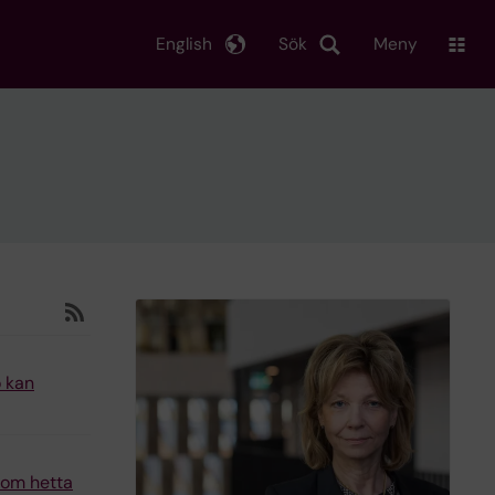
English
Sök
Meny
ö kan
n om hetta