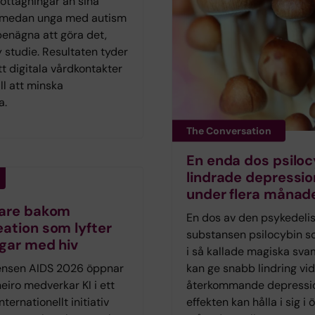
ttagningar än sina
 medan unga med autism
benägna att göra det,
y studie. Resultaten tyder
t digitala vårdkontakter
ill att minska
a.
The Conversation
En enda dos psiloc
lindrade depressio
under flera månad
kare bakom
En dos av den psykedeli
ation som lyfter
substansen psilocybin s
gar med hiv
i så kallade magiska sv
ensen AIDS 2026 öppnar
kan ge snabb lindring vid
neiro medverkar KI i ett
återkommande depressi
nternationellt initiativ
effekten kan hålla i sig i 