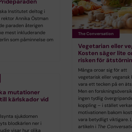
 Prideparaden
a Institutet deltog i
s rektor Annika Östman
de paraden återigen
ke mest inkluderande
The Conversation
 Berlin som påminnelse om
Vegetarian eller v
Kosten säger lite 
risken för ätstörni
Många oroar sig för att
vegetarisk eller vegansk 
vara ett tecken på en äts
Men en forskningsöversik
ka mutationer
ingen tydlig övergripand
till kärlskador vid
koppling – i stället verka
motivationen bakom kost
llsynta sjukdomen
vara betydligt viktigare. 
yts blodkärlen ner i
artikeln i
The Conversati
tudie visar hur olika