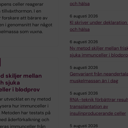
och hälsa
ppens celler reagerar
 tillväxthormon. I en
6 augusti 2026
r forskare att bärare av
KI skriver under deklaratio
en i genomsnitt har något
och hälsa
kelmassa som vuxna.
6 augusti 2026
Ny metod skiljer mellan fris
sjuka immunceller i blodpro
5 augusti 2026
Genvariant från neandertal
 skiljer mellan
muskelmassan än i dag
ch sjuka
ler i blodprov
5 augusti 2026
ar utvecklat en ny metod
RNA-teknik förbättrar resul
lysera hur immunceller i
transplantation av
. Metoden har testats på
insulinproducerande celler
med åderförkalkning och
5 augusti 2026
deras immunceller från