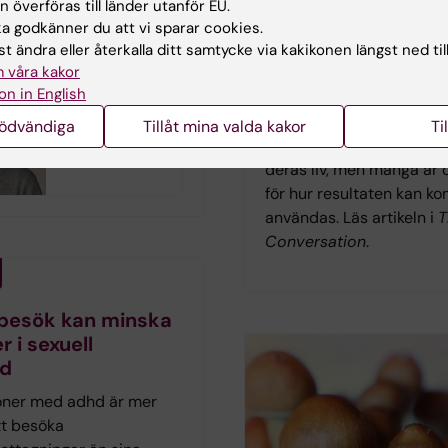
 överföras till länder utanför EU.
fattning samt
frågor
 godkänner du att vi sparar cookies.
av tidshjälpmedel.
Forskning från Karolinska
t ändra eller återkalla ditt samtycke via kakikonen längst ned til
 våra kakor
Institutet visar att autist
on in English
personer i allmänhet är p
Är din svartsjuka
till genetisk forskning o
nödvändiga
Tillåt mina valda kakor
Ti
ett problem?
så länge syftet är att för
deras liv, men många är 
för hur resultaten kan k
användas. Läs artikeln i
T
Conversation
.
 besök kan minska
r i sexuell
rd
oner med adhd är mer
t besöka