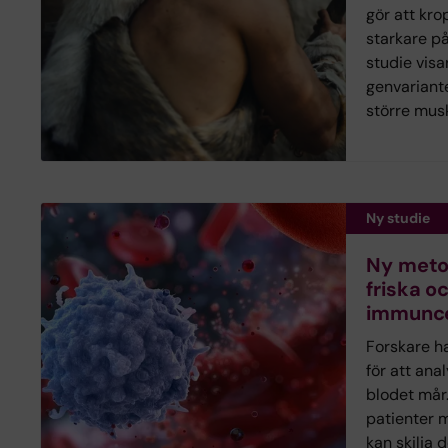
gör att kro
starkare på
studie visa
genvariant
större mus
Ny studie
Ny metod
friska o
immuncel
Forskare h
för att ana
blodet mår
patienter 
kan skilja 