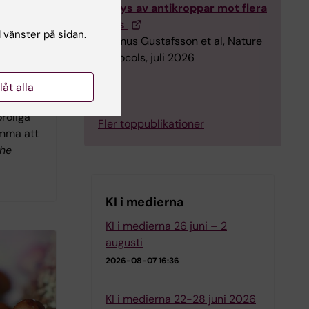
analys av antikroppar mot flera
virus
l vänster på sidan.
Rasmus Gustafsson et al, Nature
iska
Protocols, juli 2026
ositiva
m autism
llåt alla
bättra
oroliga
Fler toppublikationer
omma att
he
KI i medierna
KI i medierna 26 juni – 2
augusti
2026-08-07 16:36
KI i medierna 22-28 juni 2026