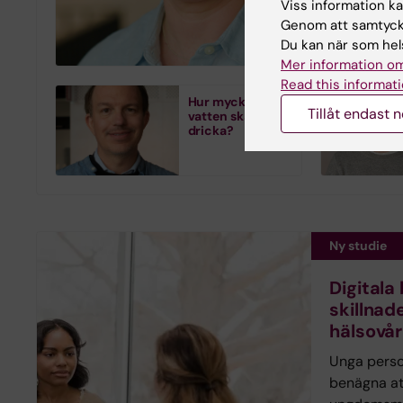
Viss information kan
och tidsupp
Genom att samtycka
utvärdering 
Du kan när som hels
Mer information om
Read this informati
Hur mycket
Tillåt endast 
vatten ska man
dricka?
Ny studie
Digitala
skillnade
hälsovå
Unga pers
benägna at