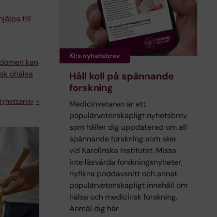
jälpa till
KI:s nyhetsbrev
ndomen kan
isk ohälsa
Håll koll på spännande
forskning
yhetsarkiv
Medicinvetaren är ett
populärvetenskapligt nyhetsbrev
som håller dig uppdaterad om all
spännande forskning som sker
vid Karolinska Institutet. Missa
inte läsvärda forskningsnyheter,
nyfikna poddavsnitt och annat
populärvetenskapligt innehåll om
hälsa och medicinsk forskning.
Anmäl dig här.