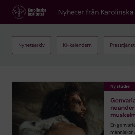
Skip
to
Nyheter från Karolinska 
main
content
Nyhetsarkiv
KI-kalendern
Presstjäns
Ny studie
Genvaria
neander
muskelm
En genvari
människor 