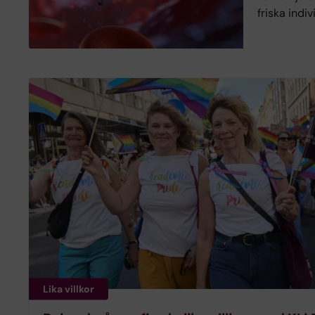
friska indiv
Lika villkor