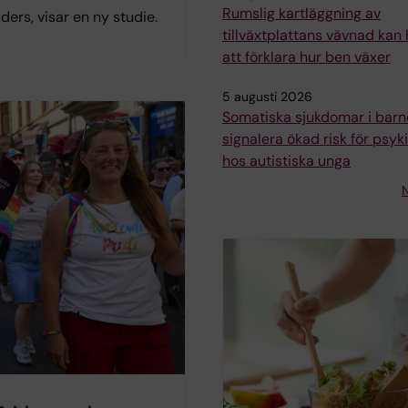
Rumslig kartläggning av
iders, visar en ny studie.
tillväxtplattans vävnad kan h
att förklara hur ben växer
5 augusti 2026
Somatiska sjukdomar i bar
signalera ökad risk för psyk
hos autistiska unga
N