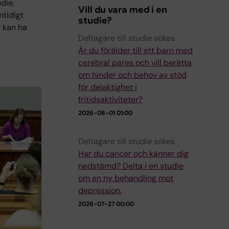
die.
Vill du vara med i en
mtidigt
studie?
r kan ha
Deltagare till studie sökes
Är du förälder till ett barn med
cerebral pares och vill berätta
om hinder och behov av stöd
för delaktighet i
fritidsaktiviteter?
2026-08-01 01:00
Deltagare till studie sökes
Har du cancer och känner dig
nedstämd? Delta i en studie
om en ny behandling mot
depression.
2026-07-27 00:00