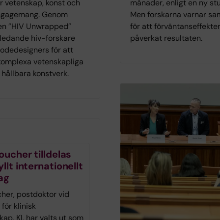
r vetenskap, konst och
månader, enligt en ny stu
ngagemang. Genom
Men forskarna varnar sa
gen ”HIV Unwrapped”
för att förväntanseffekte
ledande hiv-forskare
påverkat resultaten.
dedesigners för att
omplexa vetenskapliga
l hållbara konstverk.
oucher tilldelas
llt internationellt
ag
cher, postdoktor vid
 för klinisk
ap, KI, har valts ut som