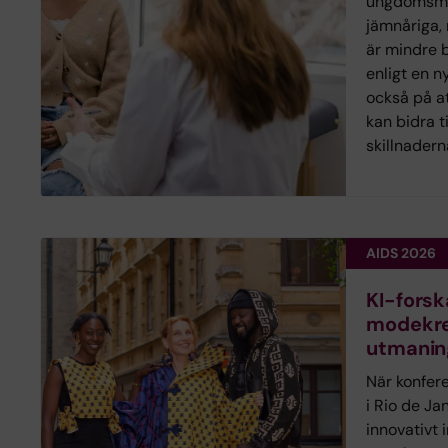
ungdomsmo
jämnåriga,
är mindre 
enligt en n
också på at
kan bidra t
skillnadern
AIDS 2026
KI-fors
modekre
utmanin
När konfer
i Rio de Ja
innovativt i