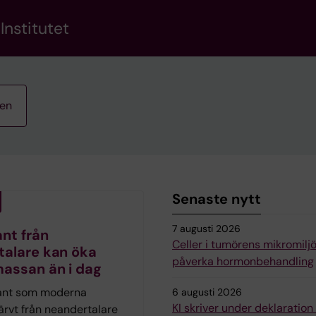
Institutet
ten
Senaste nytt
7 augusti 2026
nt från
Celler i tumörens mikromilj
talare kan öka
påverka hormonbehandling
assan än i dag
ant som moderna
6 augusti 2026
KI skriver under deklaratio
ärvt från neandertalare