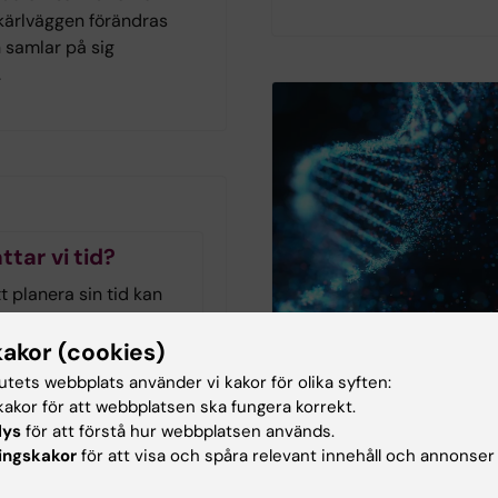
 kärlväggen förändras
 samlar på sig
.
ttar vi tid?
 planera sin tid kan
hos personer med
neuropsykiatrisk
kakor (cookies)
dsättning men även hos
tutets webbplats använder vi kakor för olika syften:
d demenssjukdom eller
akor för att webbplatsen ska fungera korrekt.
The Conversation
. Arbetsterapeuten och
lys
för att förstå hur webbplatsen används.
nn-Christine Persson
ingskakor
för att visa och spåra relevant innehåll och annonser
Genetisk forsknin
at sig för tidshantering
autism väcker etis