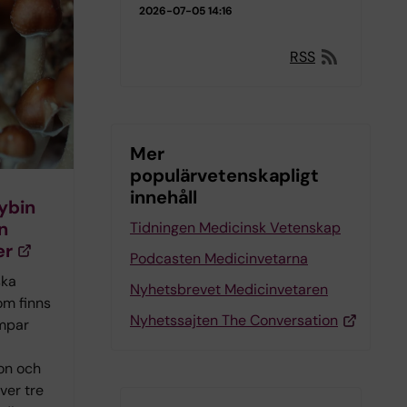
2026-07-05 14:16
RSS
Mer
populärvetenskapligt
innehåll
ybin
n
Tidningen Medicinsk Vetenskap
er
Podcasten Medicinvetarna
ska
Nyhetsbrevet Medicinvetaren
om finns
Nyhetssajten The Conversation
ampar
on och
över tre