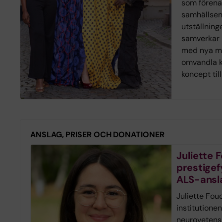
som förena
samhällse
utställnin
samverkar 
med nya mo
omvandla k
koncept til
ANSLAG, PRISER OCH DONATIONER
Juliette F
prestigefy
ALS-ansl
Juliette Fou
institutionen
neurovetensk