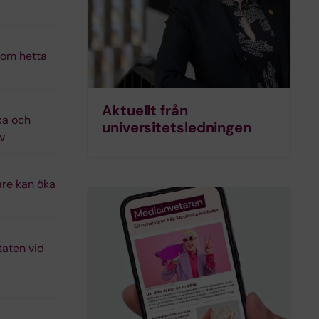
n om hetta
Aktuellt från
ka och
universitets­ledningen
v
are kan öka
taten vid